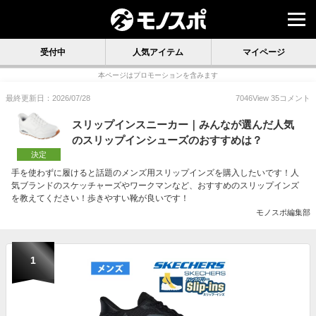
受付中
人気アイテム
マイページ
本ページはプロモーションを含みます
最終更新日：2026/07/28
7046
View
35
コメント
スリップインスニーカー｜みんなが選んだ人気
のスリップインシューズのおすすめは？
決定
手を使わずに履けると話題のメンズ用スリップインズを購入したいです！人
気ブランドのスケッチャーズやワークマンなど、おすすめのスリップインズ
を教えてください！歩きやすい靴が良いです！
モノスポ編集部
1