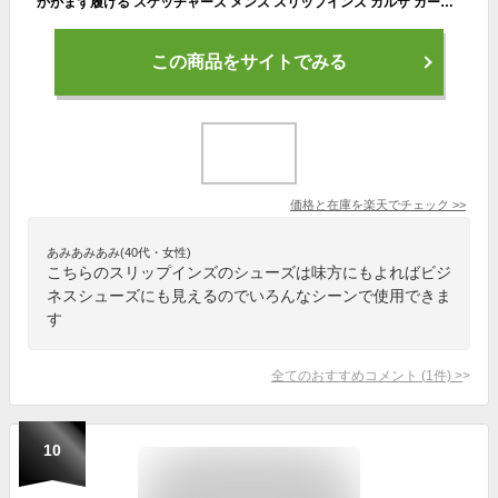
かがまず履ける スケッチャーズ メンズ スリップインズ ガルザ ガービン ウォーキングシューズ ビジネス ハンズフリーシューズ ブラック 黒 ブラウン 茶色 送料無料 SKECHERS 205046
この商品をサイトでみる
価格と在庫を
楽天
でチェック
>>
あみあみあみ(40代・女性)
こちらのスリップインズのシューズは味方にもよればビジ
ネスシューズにも見えるのでいろんなシーンで使用できま
す
全てのおすすめコメント
(
1
件)
>
10