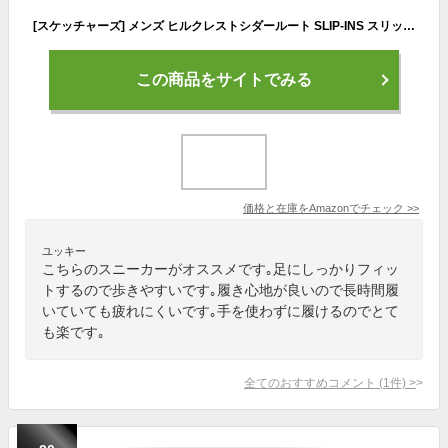
[スケッチャーズ] メンズ ヒルクレストシダールート SLIP-INS スリップインズ HILLCREST-CEDAR ROOTメンズスニーカー スリッポン 237750 ブラック 25.0cm
この商品をサイトでみる
価格と在庫を
Amazon
でチェック
>>
ユッキー
こちらのスニーカーがオススメです｡足にしっかりフィッ
トするので歩きやすいです｡履き心地が良いので長時間履
いていても疲れにくいです｡手を使わずに履けるのでとて
も楽です｡
全てのおすすめコメント
(
1
件)
>