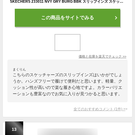
SKECHERS 233011 NVY GRY BURG BBK スリップインズ スケッチャーズ スリップインズ グライドステップ - ゼフィール メンズ スリッポンシューズ ハンズフリー 男性靴 ブラック ネイビー ワイン グレー 楽天市場 楽天検索 サーチ ランキング 広告 通販
この商品をサイトでみる
価格と在庫を
楽天
でチェック
>>
まくりん
こちらのスケッチャーズのスリップインズはいかがでしょ
うか。ハンズフリーで履けて便利だと思います。軽量、ク
ッション性が高いので楽な履き心地ですよ。カラーバリエ
ーションも豊富なのでお気に入りが見つかると思います。
全てのおすすめコメント
(
1
件)
>
13