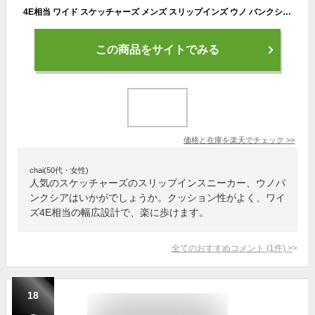
4E相当 ワイド スケッチャーズ メンズ スリップインズ ウノ バンクシア UNO スニーカー シューズ 紐靴 ローカット かがまず履ける ハンズフリーシューズ ホワイト 白 ブラック 黒 ネイビー 送料無料 SKECHERS 183022W
この商品をサイトでみる
価格と在庫を
楽天
でチェック
>>
chai(50代・女性)
人気のスケッチャーズのスリップインスニーカー、ウノバ
ンクシアはいかがでしょうか。クッション性がよく、ワイ
ズ4E相当の幅広設計で、楽に歩けます。
全てのおすすめコメント
(
1
件)
>
18