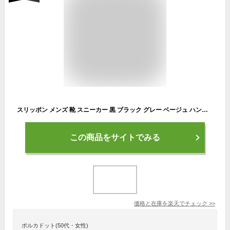
スリッポン メンズ 靴 スニーカー 黒 ブラック グレー ベージュ ハンズフリー 履きやすい サッと履ける 軽量 軽い 疲れない 歩きやすい かっこいい おしゃれ 人気 ジム スポーツ 運動 かがまない 手を使わない クッション スリップインズ ヴァンスポーツ VANSPORT VA500
この商品をサイトでみる
価格と在庫を
楽天
でチェック
>>
ポルカドット(50代・女性)