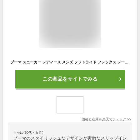
プーマ スニーカー レディース メンズ ソフトライド フレックス レース イーズイン ワイド ランニングシューズ メンズ レディース スリッポン ローカット 立ったまま 履ける ワイド 幅広 靴 スリップインズ タイプ PUMA 309901 スニーカー 父の日 手を使わずに履ける靴
この商品をサイトでみる
価格と在庫を
楽天
でチェック
>>
ちゃゆ(50代・女性)
プーマのスタイリッシュなデザインが素敵なスリップイン