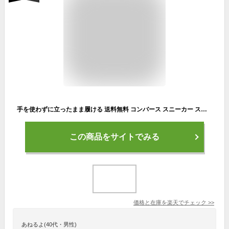
手を使わずに立ったまま履ける 送料無料 コンバース スニーカー スリッポン メンズ CONVERSE RUNNING CAVESTAR ケイブスター SS スリットスライド ロウカット デイリー カジュアル ランニング ジョギング ウォーキング シューズ 靴 定番 2025春新作
この商品をサイトでみる
価格と在庫を
楽天
でチェック
>>
あねるよ(40代・男性)