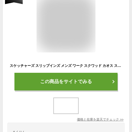
スケッチャーズ スリップインズ メンズ ワーク スクワッド カオス スティヴィグ SR 200254W BLK ブラック ハンズフリー スニーカー SKECHERS Slip-ins Work Squad Chaos SR Stivig 防滑 静電 ワイド 幅広 ゆったり ローカット スリッポン
この商品をサイトでみる
価格と在庫を
楽天
でチェック
>>
まくりん