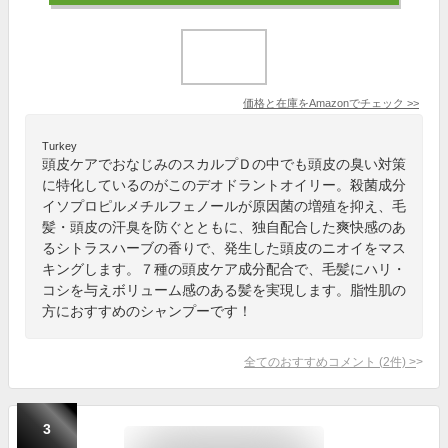
価格と在庫を
Amazon
でチェック
>>
Turkey
頭皮ケアでおなじみのスカルプＤの中でも頭皮の臭い対策
に特化しているのがこのデオドラントオイリー。殺菌成分
イソプロピルメチルフェノールが原因菌の増殖を抑え、毛
髪・頭皮の汗臭を防ぐとともに、独自配合した爽快感のあ
るシトラスハーブの香りで、発生した頭皮のニオイをマス
キングします。７種の頭皮ケア成分配合で、毛髪にハリ・
コシを与えボリューム感のある髪を実現します。脂性肌の
方におすすめのシャンプーです！
全てのおすすめコメント
(
2
件)
>
3