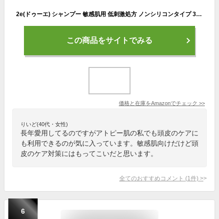
2e(ドゥーエ) シャンプー 敏感肌用 低刺激処方 ノンシリコンタイプ 350ml
この商品をサイトでみる
価格と在庫を
Amazon
でチェック
>>
りいど(40代・女性)
長年愛用してるのですがアトピー肌の私でも頭皮のケアに
も利用できるのが気に入っています。敏感肌向けだけど頭
皮のケア対策にはもってこいだと思います。
全てのおすすめコメント
(
1
件)
>
6