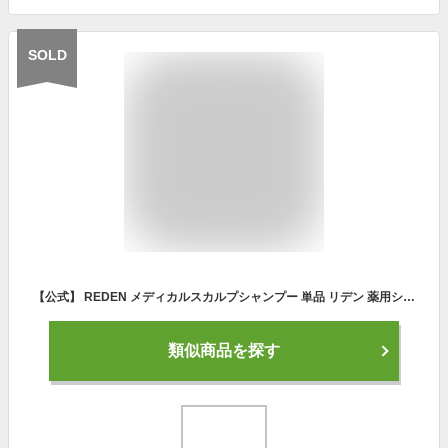
SOLD
【公式】 REDEN メディカルスカルプシャンプー 単品 リデン 薬用シャンプー 医薬部外品 スカルプケア スカルプシャンプー リデンシル メンズ 男性用 シャンプー 頭皮 洗浄 ケア 汗臭対策 配合 ふけ ボリュームアップ 薄毛ケア 抜け毛予防
類似商品を探す