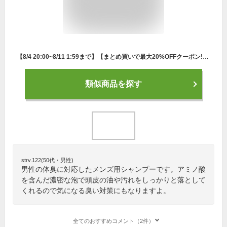
【8/4 20:00~8/11 1:59まで】【まとめ買いで最大20%OFFクーポン!】NILE 濃密泡 スカルプシャンプー 本体ボトル300ml 詰め替え用250ml スカルプケア アミノ酸 メンズシャンプー メンズ シャンプー 頭皮ケア ノンシリコン 男性 美容室 人気
類似商品を探す
strv.122(50代・男性)
男性の体臭に対応したメンズ用シャンプーです。アミノ酸
を含んだ濃密な泡で頭皮の油や汚れをしっかりと落として
くれるので気になる臭い対策にもなりますよ。
全てのおすすめコメント（2件）