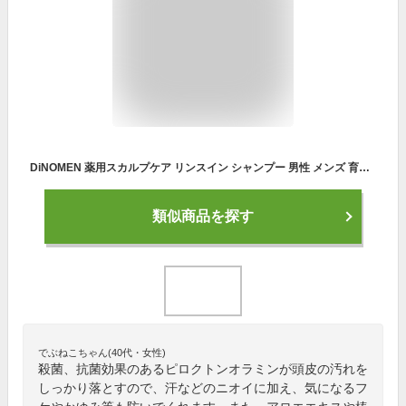
DiNOMEN 薬用スカルプケア リンスイン シャンプー 男性 メンズ 育毛 薄毛 抜毛 ふけ かゆみ 臭い 予防 頭皮ケア ボタニカル 化粧品 ヘアケア ノンシリコン 保湿 育毛剤の前に 育毛剤の浸透をサポート 父の日
類似商品を探す
でぶねこちゃん(40代・女性)
殺菌、抗菌効果のあるピロクトンオラミンが頭皮の汚れを
しっかり落とすので、汗などのニオイに加え、気になるフ