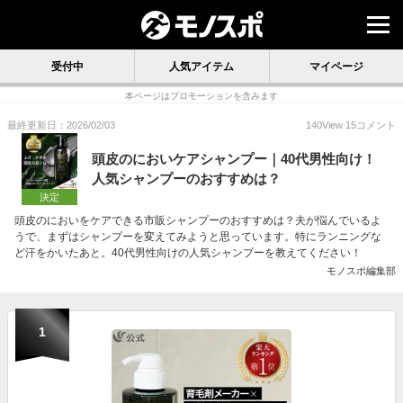
受付中
人気アイテム
マイページ
本ページはプロモーションを含みます
最終更新日：2026/02/03
140
View
15
コメント
頭皮のにおいケアシャンプー｜40代男性向け！
人気シャンプーのおすすめは？
決定
頭皮のにおいをケアできる市販シャンプーのおすすめは？夫が悩んでいるよ
うで、まずはシャンプーを変えてみようと思っています。特にランニングな
ど汗をかいたあと。40代男性向けの人気シャンプーを教えてください！
モノスポ編集部
1