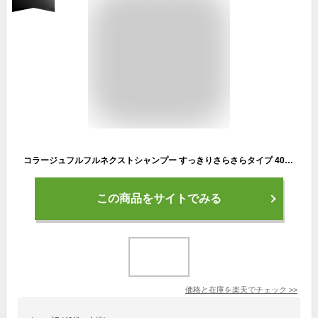
コラージュフルフルネクストシャンプー すっきりさらさらタイプ 400ml 【医薬部外品】頭皮をすっきりと洗い上げ、フケ・かゆみを効果的に防ぎます薬用,低刺激性,無香料,無色素,持田製薬 【RCP】 【RCP】
この商品をサイトでみる
価格と在庫を
楽天
でチェック
>>