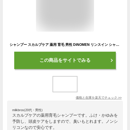
シャンプー スカルプケア 薬用 育毛 男性 DiNOMEN リンスイン シャンプー 1000ml 2本セット メンズ 薄毛 抜毛 ふけ かゆみ 臭い 予防 頭皮ケア ボタニカル ヘアケア ノンシリコン 育毛剤の浸透をサポート ZZ 【SALE】【特20】父の日 〇
この商品をサイトでみる
価格と在庫を
楽天
でチェック
>>
milkbros(20代・男性)
スカルプケアの薬用育毛シャンプーです。ふけ・かゆみを
予防し、頭皮ケアをしますので、臭いもとれます。ノンシ
リコンなので安心です。