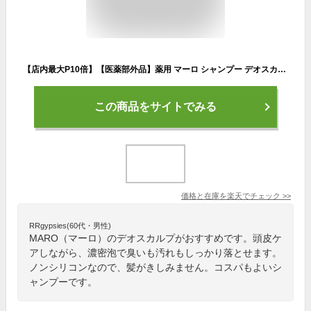
【店内最大P10倍】【医薬部外品】薬用 マーロ シャンプー デオスカルプ 480ml | MARO まとめ買い シャンプー メンズトリートメント 詰め替え スカルプ ノンシリコン 男性 ボリュームアップ スカルプケア 頭皮 臭い さっぱり すっきり 頭皮ケア
この商品をサイトでみる
価格と在庫を
楽天
でチェック
>>
RRgypsies(60代・男性)
MARO（マーロ）のデオスカルプがおすすめです。頭皮ケ
アしながら、濃密泡で臭いも汚れもしっかり落とせます。
ノンシリコンなので、髪がきしみません。コスパもよいシ
ャンプーです。