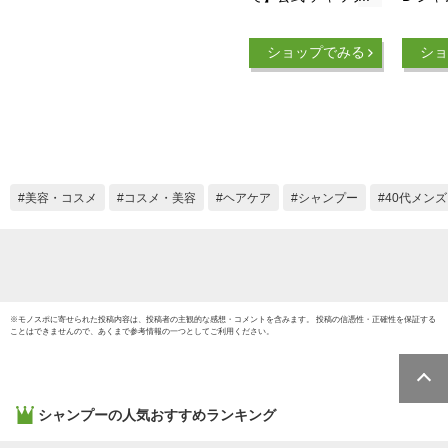
ップ CHAP UP シャ
ラント
ンプー メンズ ノン
ショップでみる
ショ
シリコン スカルプケ
ア スカルプシャンプ
ー スカルプ 頭皮ケ
ア ヘアケア メンズ
シャンプー オールイ
ンワン 濃密泡 アミ
ノ酸 オーガニック
美容・コスメ
コスメ・美容
ヘアケア
シャンプー
40代メンズ
洗浄力 男性用 男性
300mL 1本～
※
モノスポ
に寄せられた投稿内容は、投稿者の主観的な感想・コメントを含みます。 投稿の信憑性・正確性を保証する
ことはできませんので、あくまで参考情報の一つとしてご利用ください。
シャンプー
の人気おすすめランキング