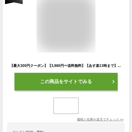
【最大300円クーポン】【3,980円〜送料無料】【あす楽13時まで】アリミノ メン スカルプケア シャンプー 680ml 《アリミノ メン 男性用 頭皮ケア サロン専売品 頭皮 クレンジング シャンプー メンズ 美容室 シャンプー ヘアケア men's salon shampoo》
この商品をサイトでみる
価格と在庫を
楽天
でチェック
>>
どんどん(50代・男性)