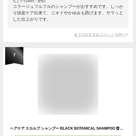
ちょプラ(40代・女性)
コラージュフルフルのシャンプーがおすすめです。しっか
り頭皮ケア出来て、ニオイやかゆみも防げます。サラッと
した仕上がりです。
全てのおすすめコメント
(
1
件)
>
7
ヘアケア スカルプ シャンプー BLACK BOTANICAL SHAMPOO 普通肌 オイリー肌 ハリ コシ アップ ふけ かゆみ 予防 ボタニカル ノンシリコン 薬用 スカルプ 頭皮ケア メンズ レディース 薬用シャンプー 大容量400ml 送料無料 [医薬部外品] REQST DIO