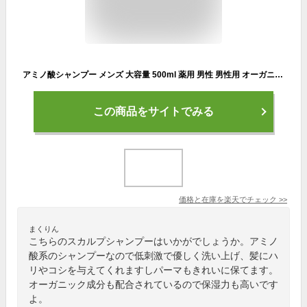
アミノ酸シャンプー メンズ 大容量 500ml 薬用 男性 男性用 オーガニック アミノ酸系 オールインワン リンスイン 無添加 フケ かゆみ 頭皮臭 頭皮臭い 頭皮ケア ノンシリコン スカルプ シャンプー スカルプケア スーパーサイヤ 医薬部外品
この商品をサイトでみる
価格と在庫を
楽天
でチェック
>>
まくりん
こちらのスカルプシャンプーはいかがでしょうか。アミノ
酸系のシャンプーなので低刺激で優しく洗い上げ、髪にハ
リやコシを与えてくれますしパーマもきれいに保てます。
オーガニック成分も配合されているので保湿力も高いです
よ。