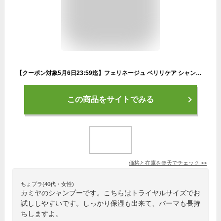
【クーポン対象5月6日23:59迄】フェリネージュ ベリリケア シャンプー 300ml|アミノ酸系 弱酸性 シャンプー 補修 保護 保湿 パーマヘア カラーヘア カラーケア ダメージヘア ダメージケア 潤い ボトル 本体 トライアル お試し ヘアケア
この商品をサイトでみる
価格と在庫を
楽天
でチェック
>>
ちょプラ(40代・女性)
カミヤのシャンプーです。こちらはトライヤルサイズでお
試ししやすいです。しっかり保湿も出来て、パーマも長持
ちしますよ。