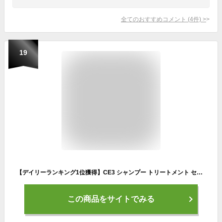
全てのおすすめコメント
(
4
件)
>
19
【デイリーランキング1位獲得】CE3 シャンプー トリートメント セット 750g 800ml 2点 セット ノンシリコン カラー パーマ おすすめ 美容室 さらさらフォード つめかえ 人気 弱酸性 髪質 改善 匂い メンズ くせ毛 白髪 染め 詰替え
この商品をサイトでみる