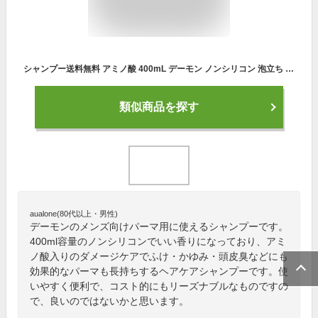
シャンプー送料無料 アミノ酸 400mL デーモン ノンシリコン 泡立ち ダメージ パーマ 臭い いい香り メンズ 男性 フケ防止 かゆみ 抜け毛 彼氏 プレゼント 冷やしシャンプー クレンジング 毛穴 頭皮臭 クール スカルプ パラベンフリー 安心
類似商品を探す
aualone(80代以上・男性)
デーモンのメンズ向けパーマ用に使えるシャンプーです。
400ml容量のノンシリコンでいい香りになっており、アミ
ノ酸入りのダメージケアでふけ・かゆみ・頭皮臭などにも
効果的なパーマも長持ちするヘアケアシャンプーです。使
いやすく便利で、コスト的にもリーズナブルなものですの
で、良いのではないかと思います。