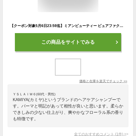
【クーポン対象5月6日23:59迄】ミアンビューティー ピュアファクター アシッド シャンプー 300ml|酸性カラー ダブルカラー ブリーチ パーマ 褪色 色落ち 色持ち ヘアマニキュア 柔らか 補修 フルーティー フローラル 香り お試し ヘアケア
この商品をサイトでみる
価格と在庫を
楽天
でチェック
>>
ＹＳＬＡＩＷ６(60代・男性)
KAMIYA(カミヤ)というブランドのヘアケアシャンプーで
す。パーマと明記があって相性が良いと思います。柔らか
できしみの少ない仕上がり、爽やかなフローラル系の香り
も特徴です。
全てのおすすめコメント
(
1
件)
>