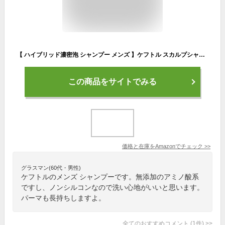
【 ハイブリッド濃密泡 シャンプー メンズ 】ケフトル スカルプシャンプー 高濃度キャピキシル 厳選アミノ酸 馬油 メンズシャンプー 男性用 無添加 アミノ酸系 洗浄 ノンシリコンシャンプー 頭皮ケア 男性 250ml ボトル
この商品をサイトでみる
価格と在庫を
Amazon
でチェック
>>
グラスマン(60代・男性)
ケフトルのメンズ シャンプーです。無添加のアミノ酸系
ですし、ノンシルコンなので洗い心地がいいと思います。
パーマも長持ちしますよ。
全てのおすすめコメント
(
1
件)
>