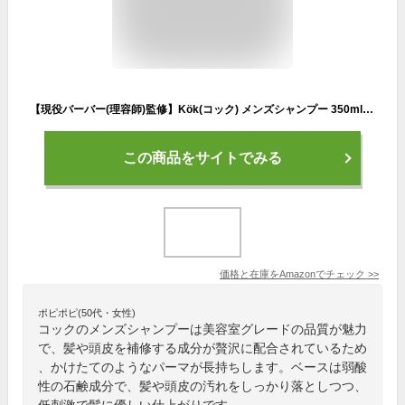
【現役バーバー(理容師)監修】Kök(コック) メンズシャンプー 350ml オールインワン ハリコシ ボリュームアップ ヘマチン(高級成分) 濃密泡 ヘアカラー パーマ 長持ち 高級な香り 大人の香り
この商品をサイトでみる
価格と在庫を
Amazon
でチェック
>>
ポピポピ(50代・女性)
コックのメンズシャンプーは美容室グレードの品質が魅力
で、髪や頭皮を補修する成分が贅沢に配合されているため
、かけたてのようなパーマが長持ちします。ベースは弱酸
性の石鹸成分で、髪や頭皮の汚れをしっかり落としつつ、
低刺激で髪に優しい仕上がりです。