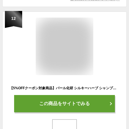
12
【5%OFFクーポン対象商品】パール化研 シルキーハーブ シャンプー 1000ml|ハーブエキス ヘアカラー パーマ 弱酸性 うるおい しっとり ツヤ ヘアケア サロン専売 美容室専売 美容院 美容師 おすすめ 人気 ランキング クチコミ 美容院専売
この商品をサイトでみる