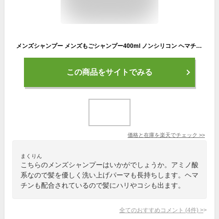
メンズシャンプー メンズもごシャンプー400ml ノンシリコン ヘマチン配合シャンプー メンズ スカルプ 美容室専売 育毛 日本製 くせ毛 ノンシリコン 泡立ち スッキリ ベタつかない 地肌 乾燥 栄養 30代 40代 男性 メンズごもシャンプー もごシャンプー ごもシャンプー
この商品をサイトでみる
価格と在庫を
楽天
でチェック
>>
まくりん
こちらのメンズシャンプーはいかがでしょうか。アミノ酸
系なので髪を優しく洗い上げパーマも長持ちします。ヘマ
チンも配合されているので髪にハリやコシも出ます。
全てのおすすめコメント
(
4
件)
>