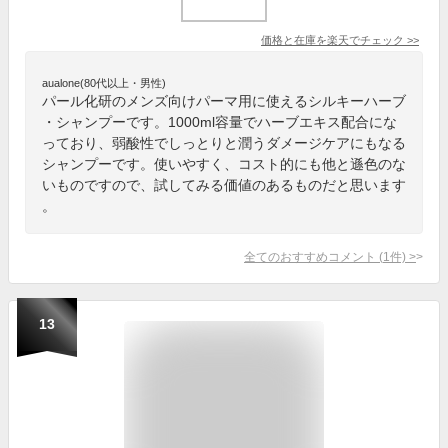
価格と在庫を
楽天
でチェック
>>
aualone(80代以上・男性)
パール化研のメンズ向けパーマ用に使えるシルキーハーブ
・シャンプーです。1000ml容量でハーブエキス配合にな
っており、弱酸性でしっとりと潤うダメージケアにもなる
シャンプーです。使いやすく、コスト的にも他と遜色のな
いものですので、試してみる価値のあるものだと思います
。
全てのおすすめコメント
(
1
件)
>
13