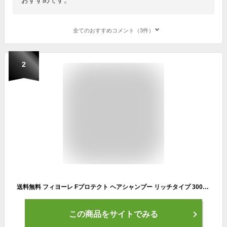
全てのおすすめコメント（3件）
2
送料無料 フィヨーレ Fプロテクト ヘアシャンプー リッチタイプ 300mL シャンプー 本体 ボトル ヘアケア ダメージケア 保湿 乾燥 紫外線 ダメージ補修 ヘアカラー パーマ 美容室専売品 サロン専売品 FIOLE フォルムキープ効果 しっとり まとまる みずみずしい 仕上げ うねり
この商品をサイトでみる