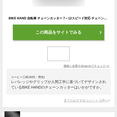
BIKE HAND 自転車 チェーンカッター 7～12スピード対応 チェーンツール （YC-336）
この商品をサイトでみる
価格と在庫を
Amazon
でチェック
>>
コーヒー三杯(40代・男性)
レバレッジやグリップが人間工学に基づいてデザインされ
ているBIKE HANDのチェーンカッターはいかがですか。
全てのおすすめコメント
(
1
件)
>