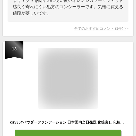
ょう？クマを隠すのに使い良いオレンジカラーでフィット
感良く寄れにくい処方のコンシーラーです。気軽に買える
値段が嬉しいです。
全てのおすすめコメント
(
1
件)
>
13
cs535#パウダーファンデーション 日本国内当日発送 化粧直し 化粧崩れ防止 フェースアップパウダー 40代 50代 30代 テカリ防止 ツヤ肌 化粧下地 韓国コスメ 皮脂吸収 カバー力 仕上げ コンシーラー