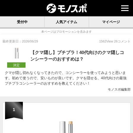
受付中
人気アイテム
マイページ
本ページはプロモーションを含みます
最終更新日：2026/06/29
1562
View
26
コメント
【クマ隠し】プチプラ！40代向けのクマ隠しコ
ンシーラーのおすすめは？
決定
クマが隠し切れなくなってきたので、コンシーラーを使ってみようと思いま
す。初めて使うので、安いものが良いです。クマを隠せる、40代向けの最強
プチプラコンシーラーのおすすめを教えてください！
モノスポ編集部
1