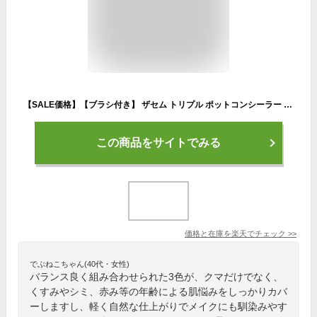
【SALE価格】【ブラシ付き】 ザセム トリプル ポットコンシーラー コンシーラー The Saem カバーパーフェクション コンシーラーパレット リキッドコンシーラー クマ シミ くすみ ニキビ跡 シェーディング ハイライト 韓国コスメ ゆうパケット 送料無料
この商品をサイトでみる
価格と在庫を
楽天
でチェック
>>
でぶねこちゃん(40代・女性)
バランス良く組み合わせられた3色が、クマだけでなく、
くすみやシミ、赤み等の年齢による肌悩みをしっかりカバ
ーしますし、軽く自然な仕上がりでメイクにも馴染みやす