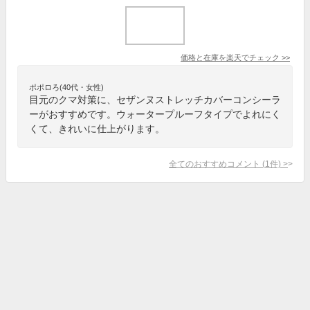
価格と在庫を
楽天
でチェック
>>
ポポロろ(40代・女性)
目元のクマ対策に、セザンヌストレッチカバーコンシーラ
ーがおすすめです。ウォータープルーフタイプでよれにく
くて、きれいに仕上がります。
全てのおすすめコメント
(
1
件)
>