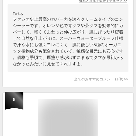
価格と在庫を
楽天
でチェック
>>
Turkey
ファシオ史上最高のカバー力を誇るクリームタイプのコン
シーラーです。オレンジ色で青クマや茶クマを効果的にカ
バーして、軽くてふわっと伸び広がり、肌にぴったり密着
して自然な仕上がりに。スーパーウォータープルーフ仕様
で汗や水にも強くヨレにくく、肌に優しい5種のオーガニ
ック植物成分も配合されていて、敏感な目元にも安心です
。価格も手頃で、厚塗り感が出ずにまるでクマが最初から
なかったみたいに見せてくれますよ。
全てのおすすめコメント
(
1
件)
>
5