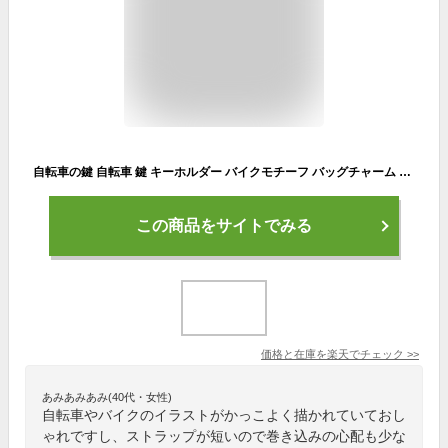
自転車の鍵 自転車 鍵 キーホルダー バイクモチーフ バッグチャーム スポーツ サイクルリスト ギア チェーン モチーフ かわいい バイシクル おしゃれ レトロ 自転車雑貨 自転車モチーフ クラシック デザイン アクセサリー キーリング 自転車モチーフギフト メール便送料無料
この商品をサイトでみる
価格と在庫を
楽天
でチェック
>>
あみあみあみ(40代・女性)
自転車やバイクのイラストがかっこよく描かれていておし
ゃれですし、ストラップが短いので巻き込みの心配も少な