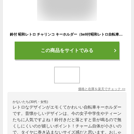
鈴付 昭和レトロ チャリンコ キーホルダー（bell付昭和レトロ自転車KEY HOLDER）TRICOLORE 日本語カタカナ片仮名漢字ママチャリカギ鍵キーケースキーリングサイクリングシティサイクルcycle伝統的昔ながら古き良きクラシカル懐かしい
この商品をサイトでみる
価格と在庫を
楽天
でチェック
>>
かないたち(30代・女性)
レトロなデザインがエモくてかわいい自転車キーホルダー
です。昔懐かしいデザインは、今の女子中学生やティーン
たちに人気ですよね！鈴付きだと落とすと音が鳴るので無
くしにくいのが嬉しいポイント！チャーム自体が小さいの
で、タイヤに巻き込まないサイズ感だと思います。おしゃ