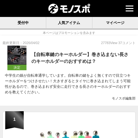
受付中
人気アイテム
マイページ
本ページはプロモーションを含みます
最終更新日：2026/04/02
27783
View
37
コメント
【自転車鍵のキーホルダー】巻き込まない長さ
のキーホルダーのおすすめは？
決定
中学生の娘が自転車通学しています。自転車の鍵をよく無くすので目立つキ
ーホルダーをつけさせたい！大きすぎるとタイヤに巻き込まれてしまう可能
性があるので、巻き込まれず安全に走行できる長さのキーホルダーのおすす
めを教えてください。
モノスポ編集部
1