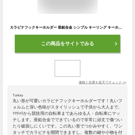
カラビナフックキーホルダー 亜鉛合金 シンプル キーリング キーホルダー メンズ 男性 おしゃれ かっこいい 大人 アクセサリー さびにくい ギフト 自宅 オフィス 会社 家 車 鍵 カギ かぎ 自転車 オフィス キー オシャレ JOBON
この商品をサイトでみる
価格と在庫を
楽天
でチェック
>>
Turkey
丸い形が可愛いカラビナフックキーホルダーです！丸いフ
ォルムと深い色味がスタイリッシュで子供から大人まで、
ﾏﾏﾁｬﾘから競技用の自転車まであらゆる人・自転車にマッ
チします。亜鉛合金でできているので非常に頑丈で傷つい
たり破損しにくいです。この丸い形でつかみやすく、ワン
タッチでカラビナを開閉できますし、複数の鍵や小物を付