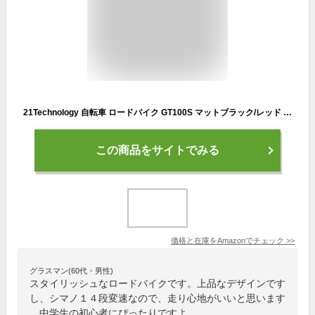
21Technology 自転車 ロードバイク GT100S マットブラック/レッド 700x28cタイヤ シマノ14段変速ギヤ ドロップハンドル 補助ブレーキ付き 前後キャリパーブレーキ
この商品をサイトでみる
価格と在庫を
Amazon
でチェック
>>
グラスマン(60代・男性)
スタイリッシュなロードバイクです。上品なデザインです
し、シマノ１４段変速なので、走り心地がいいと思います
。中学生の初心者にぴったりですよ。