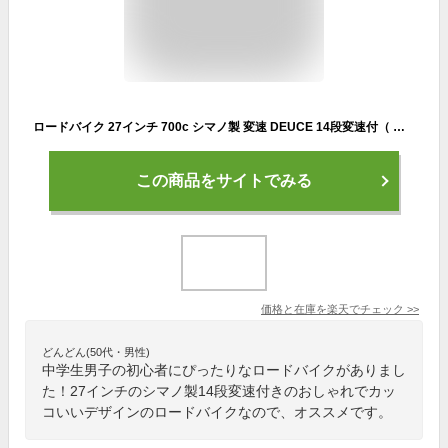
ロードバイク 27インチ 700c シマノ製 変速 DEUCE 14段変速付（ ロードバイク 本体 通勤 通学 人気 ランキング かっこいい おしゃれ 男 女 子供 プレゼント お祝い 記念日 誕生日 ）
この商品をサイトでみる
価格と在庫を
楽天
でチェック
>>
どんどん(50代・男性)
中学生男子の初心者にぴったりなロードバイクがありまし
た！27インチのシマノ製14段変速付きのおしゃれでカッ
コいいデザインのロードバイクなので、オススメです。