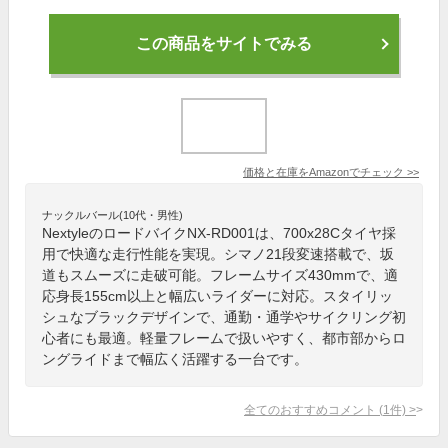
この商品をサイトでみる
価格と在庫を
Amazon
でチェック
>>
ナックルバール(10代・男性)
NextyleのロードバイクNX-RD001は、700x28Cタイヤ採
用で快適な走行性能を実現。シマノ21段変速搭載で、坂
道もスムーズに走破可能。フレームサイズ430mmで、適
応身長155cm以上と幅広いライダーに対応。スタイリッ
シュなブラックデザインで、通勤・通学やサイクリング初
心者にも最適。軽量フレームで扱いやすく、都市部からロ
ングライドまで幅広く活躍する一台です。
全てのおすすめコメント
(
1
件)
>