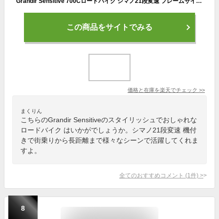
Grandir Sensitive 700Cロードバイク シマノ21段変速 フレームサイズ520 ブラック
この商品をサイトでみる
価格と在庫を
楽天
でチェック
>>
まくりん
こちらのGrandir Sensitiveのスタイリッシュでおしゃれな
ロードバイク はいかがでしょうか。シマノ21段変速 機付
きで街乗りから長距離まで様々なシーンで活躍してくれま
すよ。
全てのおすすめコメント
(
1
件)
>
8