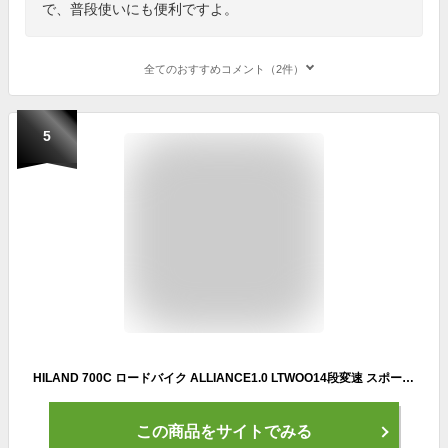
で、普段使いにも便利ですよ。
全てのおすすめコメント（2件）
5
HILAND 700C ロードバイク ALLIANCE1.0 LTWOO14段変速 スポーツモデル キャリパーブレーキ ドロップハンドル 超軽量アルミフレーム 穴開きサドル カッコイイ 組立式 初心者向け 入門級 通勤 通学 快適走る ツーリング ブラック ホワイト HHD7003
この商品をサイトでみる