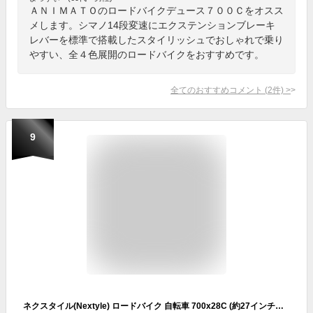
ＡＮＩＭＡＴＯのロードバイクデュース７００Ｃをオスス
メします。シマノ14段変速にエクステンションブレーキ
レバーを標準で搭載したスタイリッシュでおしゃれで乗り
やすい、全４色展開のロードバイクをおすすめです。
全てのおすすめコメント
(
2
件)
>
9
ネクスタイル(Nextyle) ロードバイク 自転車 700x28C (約27インチ相当) シマノ21段変速 フレームサイズ430mm 適応身長155cm~ 通勤 通学 初心者 NX-RD001 ブラック 61912