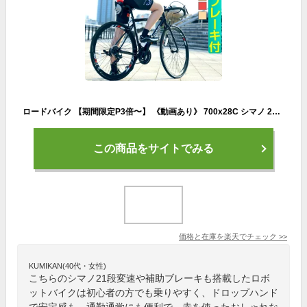
ロードバイク 【期間限定P3倍〜】 《動画あり》 700x28C シマノ 21段変速 補助ブレーキ ディープリム 40mm 自転車 ロードレーサー ドロップハンドル 補助ブレーキ 入門 初心者 サイクリング 通勤 通学 ☆ プレゼント ギフト 熱中症対策 防災グッズ 秋冬
この商品をサイトでみる
価格と在庫を
楽天
でチェック
>>
KUMIKAN(40代・女性)
こちらのシマノ21段変速や補助ブレーキも搭載したロボ
ットバイクは初心者の方でも乗りやすく、ドロップハンド
で安定感も。通勤通学にも便利で、赤を使ったおしゃれな