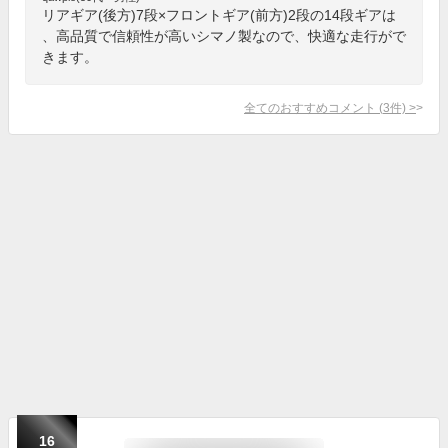
リアギア(後方)7段×フロントギア(前方)2段の14段ギアは
、高品質で信頼性が高いシマノ製なので、快適な走行がで
きます。
全てのおすすめコメント
(
3
件)
>
16