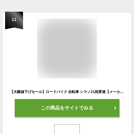
11
【大幅値下げセール】ロードバイク 自転車 シマノ21段変速【メーカー直営店】27インチ相当 700C 700×28C 軽量 アルミフレーム Tourney ターニー アヘッドステム ロードレーサー 街乗り ストリート おしゃれ スポーツバイク カノーバー ウラノス CANOVER CAR-015 UARNOS
この商品をサイトでみる