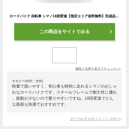
ロードバイク 自転車 シマノ18段変速【指定エリア送料無料】完成品 700C 700×25C フレームサイズ500mm ロードレーサー スポーツバイク おしゃれ 街乗り 初心者 アルテージ ALTAGE ARD-001
この商品をサイトでみる
価格と在庫を
楽天
でチェック
>>
モモピー(60代・女性)
軽量で扱いやすく、初心者も軽快に走れるシマノのおしゃ
れなロードバイクです。スチールフレームで耐久性に優れ
、振動が少ないので乗りやすいですね。18段変速でどん
な路面も快適でおすすめです。
全てのおすすめコメント
(
1
件)
>