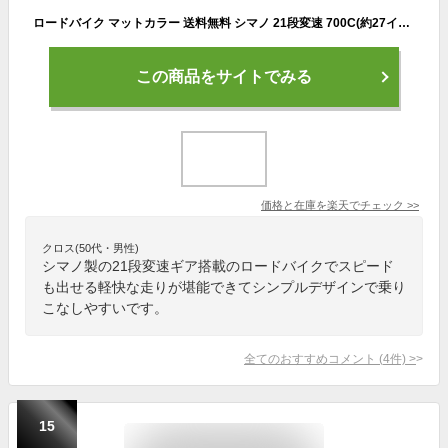
ロードバイク マットカラー 送料無料 シマノ 21段変速 700C(約27インチ)
この商品をサイトでみる
価格と在庫を
楽天
でチェック
>>
クロス(50代・男性)
シマノ製の21段変速ギア搭載のロードバイクでスピード
も出せる軽快な走りが堪能できてシンプルデザインで乗り
こなしやすいです。
全てのおすすめコメント
(
4
件)
>
15