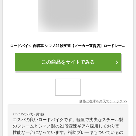
ロードバイク 自転車 シマノ21段変速【メーカー直営店】ロードレーサー スポーツサイクル 27インチ相当 700c 700×28C 2サイズフレーム 軽量 おしゃれ 街乗り グランディール センシティブ Grandir Sensitive
この商品をサイトでみる
価格と在庫を
楽天
でチェック
>>
strv.122(50代・男性)
コスパの良いロードバイクです。軽量で丈夫なスチール製
のフレームとシマノ製の21段変速ギアを採用しており高
性能な一台になっています。補助ブレーキもついているの