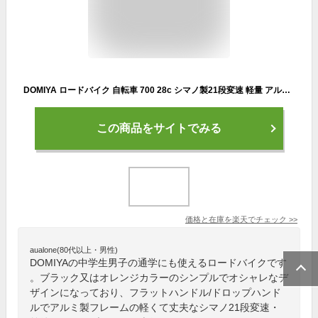
DOMIYA ロードバイク 自転車 700 28c シマノ製21段変速 軽量 アルミ製フレーム 送料無料 前後ディスクブレーキ ドロップハンドル フラットハンドル 通勤 通学 自転車 スポーツ 中学生 アルミフレーム
この商品をサイトでみる
価格と在庫を
楽天
でチェック
>>
aualone(80代以上・男性)
DOMIYAの中学生男子の通学にも使えるロードバイクです
。ブラック又はオレンジカラーのシンプルでオシャレなデ
ザインになっており、フラットハンドル/ドロップハンド
ルでアルミ製フレームの軽くて丈夫なシマノ21段変速・