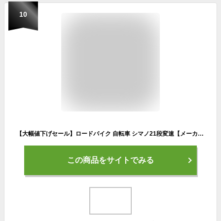
10
【大幅値下げセール】ロードバイク 自転車 シマノ21段変速【メーカー直営店】27インチ相当 700C 700×28C 軽量 アルミフレーム Tourney ターニー アヘッドステム ロードレーサー 街乗り ストリート おしゃれ スポーツバイク カノーバー ウラノス CANOVER CAR-015 UARNOS
この商品をサイトでみる