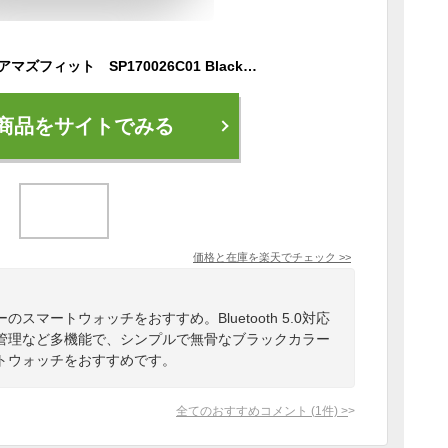
Amazfit Bip U Pro アマズフィット SP170026C01 Black ブラック 腕時計 スマートウォッチ メンズ レディース ユニセックス 【送料無料】
商品をサイトでみる
価格と在庫を
楽天
でチェック
>>
マートウォッチをおすすめ。Bluetooth 5.0対応
管理など多機能で、シンプルで無骨なブラックカラー
トウォッチをおすすめです。
全てのおすすめコメント
(
1
件)
>