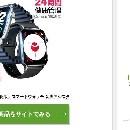
「楽天1位」「最新進化版」スマートウォッチ 音声アシスタント 通話機能付き 1.95インチ大画面 皮膚温変動測定 IP68防水 心拍計 歩数計 血中酸素 GPS連携 レディース メンズ 腕時計 音楽再生 睡眠検測 腕 iphone 対応 android 対応
商品をサイトでみる