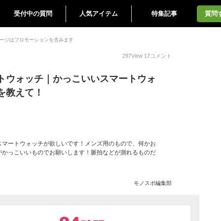
受付中の質問
人気アイテム
特集記事
質問
ージはプロモーションを含みます
297
View
17
コメント
トウォッチ｜かっこいいスマートウォ
を教えて！
スマートウォッチが欲しいです！メンズ用のもので、何かお
がかっこいいものでお願いします！脈拍などが測れるものだ
モノスポ編集部