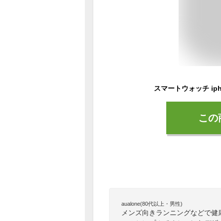
この
aualone(80代以上・男性)
メンズ向きランニングなどで健