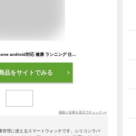
スマートウォッチ iphone android対応 健康 ランニング 仕事 アウトドア メンズ レディース 腕時計 男女兼用 シリコン ラバー 多機能 デジタル 音楽再生 心拍 黒 ブラック 青 ブルー グレー ommix オムミックス WW19042S
商品をサイトでみる
価格と在庫を
楽天
でチェック
>>
康管理に使えるスマートウォッチです。シリコンラバ