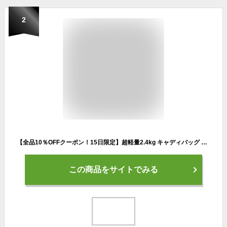
2
【全品10％OFFクーポン！15日限定】超軽量2.4kg キャディバッグ ゴルフバッグ キャディーバッグ セルフ スタンド 撥水 9.0型 5分割 47インチ対応 5ポケット 傘ホルダー付 メンズ レディース PYKES PEAK
この商品をサイトでみる