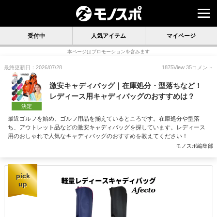
受付中
人気アイテム
マイページ
本ページはプロモーションを含みます
最終更新日：2026/07/28
1875
View
35
コメント
激安キャディバッグ｜在庫処分・型落ちなど！
レディース用キャディバッグのおすすめは？
決定
最近ゴルフを始め、ゴルフ用品を揃えているところです。在庫処分や型落
ち、アウトレット品などの激安キャディバッグを探しています。レディース
用のおしゃれで人気なキャディバッグのおすすめを教えてください！
モノスポ編集部
pick
up