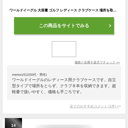
ワールドイーグル 大容量 ゴルフ レディース クラブケース 場所を取らない自立型タイプ クラブ8本OK 人気のフード付きで練習場にも最適 ゴルフバッグ キャディバッグ ホワイト ピンク 練習用【add-option】
この商品をサイトでみる
価格と在庫を
楽天
でチェック
>>
memory512(50代・男性)
ワールドイーグルのレディース用クラブケースです。自立
型タイプで場所をとらず、クラブ８本を収納できます。超
軽量で扱いやすく、価格も手ごろです。
全てのおすすめコメント
(
1
件)
>
14