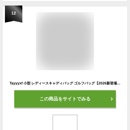
12
Tayyyxf 小型 レディースキャディバッグ ゴルフバッグ【2026新登場】練習用 旅行用 男女兼用 キャディバッグ スポーツゴルフバッグ ゴルフバッグ レディース 合成皮革+織物 サイズ33.5x12x16cm 重約0.31kg レディースミニバッグ クリスマスプレゼント ホリデー／誕生日プレゼント,黒/赤
この商品をサイトでみる