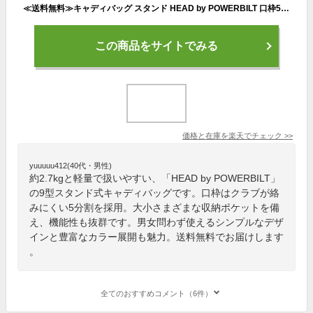
≪送料無料≫キャディバッグ スタンド HEAD by POWERBILT 口枠5分割 ゴルフ 9型 ユニセックス メンズ レディース
この商品をサイトでみる
価格と在庫を
楽天
でチェック
>>
yuuuuu412(40代・男性)
約2.7kgと軽量で扱いやすい、「HEAD by POWERBILT」
の9型スタンド式キャディバッグです。口枠はクラブが絡
みにくい5分割を採用。大小さまざまな収納ポケットを備
え、機能性も抜群です。男女問わず使えるシンプルなデザ
インと豊富なカラー展開も魅力。送料無料でお届けします
。
全てのおすすめコメント（6件）