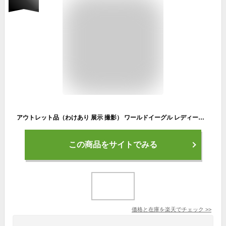
アウトレット品（わけあり 展示 撮影） ワールドイーグル レディース WE-G510 キャディバッグ ピンク エレガントな刺繍が特徴 軽量な8型 PU＆エナメル生地で高耐久 ゴルフバック キャディバッグ カートバッグ 軽量【add-option】
この商品をサイトでみる
価格と在庫を
楽天
でチェック
>>