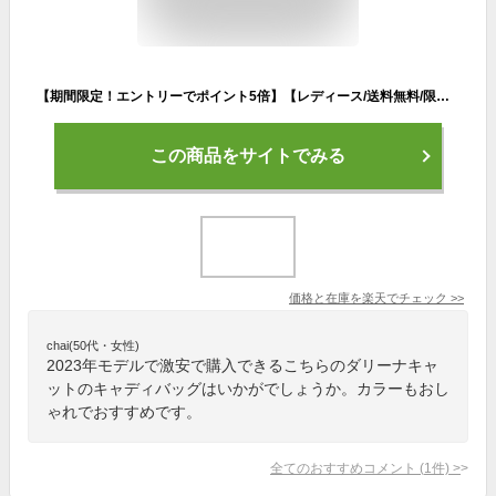
【期間限定！エントリーでポイント5倍】【レディース/送料無料/限定モデル】ダリーナキャット ゴルフ カート キャディバッグ DN-SET05 イエロー パープル
この商品をサイトでみる
価格と在庫を
楽天
でチェック
>>
chai(50代・女性)
2023年モデルで激安で購入できるこちらのダリーナキャ
ットのキャディバッグはいかがでしょうか。カラーもおし
ゃれでおすすめです。
全てのおすすめコメント
(
1
件)
>