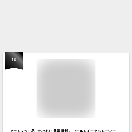
16
アウトレット品（わけあり 展示 撮影） ワールドイーグル レディース FL-01★V2 スタンドバッグ ブラックベリー【PICK-UP】 ゴルフバック キャディバッグ カートバッグ 軽量 9型【add-option】