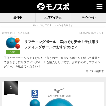
受付中
人気アイテム
マイページ
本ページはプロモーションを含みます
最終更新日：2026/06/30
1329
View
15
コメント
リフティングボール｜室内でも安全！子供用リ
フティングボールのおすすめは？
決定
子供がサッカーがうまくなりたい言うので、室内でもボールを触って練習が
できるようにリフティングボールを購入したいです。おすすめのリフティン
グボールを教えてください！
モノスポ編集部
1