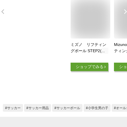
ミズノ リフティン
Mizu
グボール STEP2(や
ティン
や大きめ) P3JBA042
STEP1
MIZUNO ボール
）
ショップでみる
ショ
サッカー
サッカー用品
サッカーボール
小学生男の子
オール