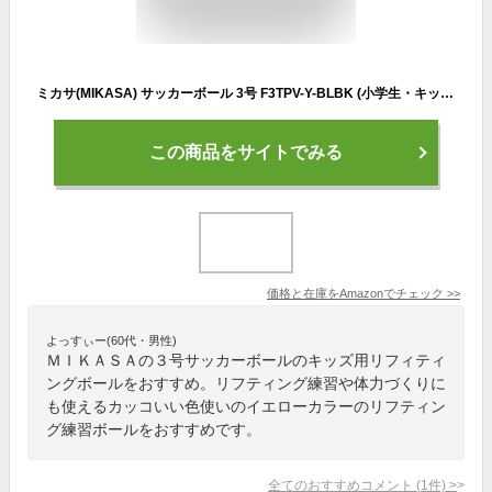
ミカサ(MIKASA) サッカーボール 3号 F3TPV-Y-BLBK (小学生・キッズ用) 推奨内圧0.4~0.6(kgf/㎠)
この商品をサイトでみる
価格と在庫を
Amazon
でチェック
>>
よっすぃー(60代・男性)
ＭＩＫＡＳＡの３号サッカーボールのキッズ用リフィティ
ングボールをおすすめ。リフティング練習や体力づくりに
も使えるカッコいい色使いのイエローカラーのリフティン
グ練習ボールをおすすめです。
全てのおすすめコメント
(
1
件)
>