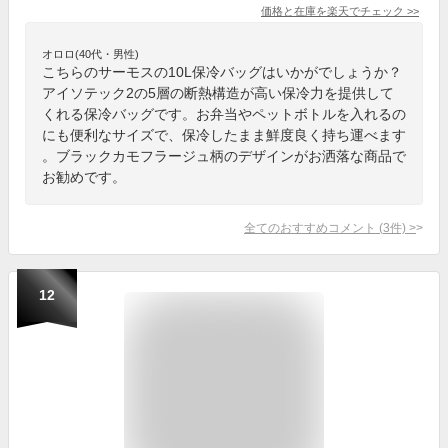
価格と在庫を
楽天
でチェック
>>
オロロ(40代・男性)
こちらのサーモスの10L保冷バッグはいかがでしょうか？
アイソテック2の5層の断熱構造が高い保冷力を提供して
くれる保冷バッグです。お弁当やペットボトルを入れるの
にも便利なサイズで、保冷したまま鮮度良く持ち運べます
。ブラックカモフラージュ柄のデザインがお洒落な商品で
お勧めです。
全てのおすすめコメント
(
3
件)
>
12