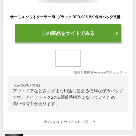
サーモス ソフトクーラー 5L ブラック RFD-005 BK 保冷バッグ 5層断熱構造 折りたためてコンパクト はっ水加工生地 ボックス型
この商品をサイトでみる
価格と在庫を
Amazon
でチェック
>>
nkzw(60代・男性)
アウトドアなどさまざまな用途に使える便利な保冷バッグ
です。アイソテック2の5層断熱構造になっているため、
高い保冷力があります。
全てのおすすめコメント（2件）