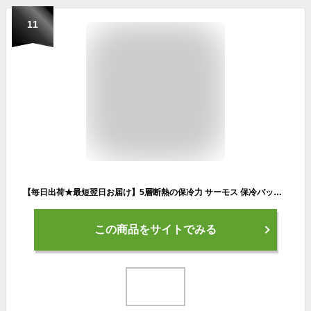
11
【毎日出荷★最短翌日お届け】5層断熱の保冷力 サーモス 保冷バッグ クーラーボックス ソフトクーラー 10L（REI-0102) ブラックカモフラージュ(BK-C) 10リットル アウトドア クーラーボックス 保冷ボックス
この商品をサイトでみる