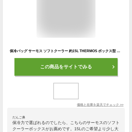
保冷バッグ サーモス ソフトクーラー 約15L THERMOS ボックス型 大容量 スポーツ アウトドア レジャー お弁当 買い物 部活 学校行事/RFD-015
この商品をサイトでみる
価格と在庫を
楽天
でチェック
>>
だんご鼻
保冷力で選ばれるのでしたら、こちらのサーモスのソフト
クーラーボックスがお薦めです。15Lのご希望より少し大