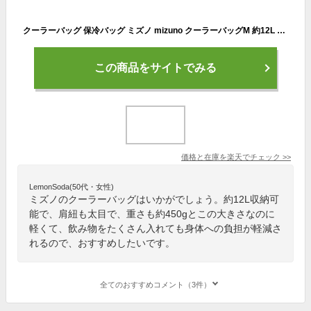
クーラーバッグ 保冷バッグ ミズノ mizuno クーラーバッグM 約12L スポーツ アウトドア レジャー 部活 運動会 お買い物/1FJY2301
この商品をサイトでみる
価格と在庫を
楽天
でチェック
>>
LemonSoda(50代・女性)
ミズノのクーラーバッグはいかがでしょう。約12L収納可
能で、肩紐も太目で、重さも約450gとこの大きさなのに
軽くて、飲み物をたくさん入れても身体への負担が軽減さ
れるので、おすすめしたいです。
全てのおすすめコメント（3件）