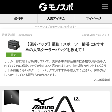
受付中
人気アイテム
マイページ
本ページはプロモーションを含みます
最終更新日：2026/07/01
14918
View
49
コメント
【保冷バッグ】最強！スポーツ・部活におすす
めの人気クーラーバッグを教えて！
決定
サッカー部に息子が所属していて、夏休み中の部活用の飲み物やお弁当を入
れておくのに保冷バッグが欲しいと言われました。持ち運びがしやすい10リ
ットル前後くらいのクーラーバッグでおすすめを教えてください。保冷力が
しっかりしている最強ものがいいです。
モノスポ編集部
1