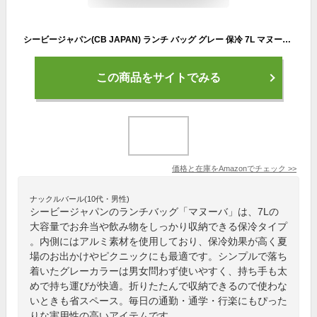
シービージャパン(CB JAPAN) ランチ バッグ グレー 保冷 7L マヌーバ DSK
この商品をサイトでみる
価格と在庫を
Amazon
でチェック
>>
ナックルバール(10代・男性)
シービージャパンのランチバッグ「マヌーバ」は、7Lの
大容量でお弁当や飲み物をしっかり収納できる保冷タイプ
。内側にはアルミ素材を使用しており、保冷効果が高く夏
場のお出かけやピクニックにも最適です。シンプルで落ち
着いたグレーカラーは男女問わず使いやすく、持ち手も太
めで持ち運びが快適。折りたたんで収納できるので使わな
いときも省スペース。毎日の通勤・通学・行楽にもぴった
りな実用性の高いアイテムです。