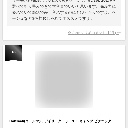
サーモスの保冷バックはいかがでしょう。5L 15L 20Lから
選べて折り畳みできて大容量でいいと思います。保冷力に
優れていて部活で差し入れするのにもぴったりですよ。ベ
ージュなど3色共おしゃれでオススメですよ。
全てのおすすめコメント
(
14
件)
>
18
Coleman(コールマン) デイリークーラー/10L キャンプ ピクニック 部活 買い物 抗菌 コンパクト エコBAG付き 保冷バッグ