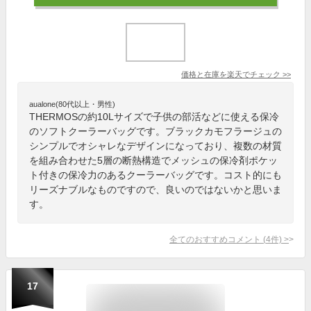
価格と在庫を
楽天
でチェック
>>
aualone(80代以上・男性)
THERMOSの約10Lサイズで子供の部活などに使える保冷
のソフトクーラーバッグです。ブラックカモフラージュの
シンプルでオシャレなデザインになっており、複数の材質
を組み合わせた5層の断熱構造でメッシュの保冷剤ポケッ
ト付きの保冷力のあるクーラーバッグです。コスト的にも
リーズナブルなものですので、良いのではないかと思いま
す。
全てのおすすめコメント
(
4
件)
>
17