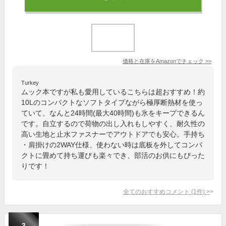
価格と在庫を
Amazon
でチェック
>>
Turkey
ムック本ですが私も愛用しているこちらは超おすすめ！約
10Lのコンパクトなソフトタイプながら極厚断熱材を使っ
ていて、なんと24時間(最大40時間)も氷をキープできるん
です。自立するので荷物の出し入れもしやすく、耐久性の
高い生地と止水ファスナーでアウトドアでも安心。手持ち
・肩掛けの2WAY仕様、使わない時は底板を外してコンパ
クトに畳めて持ち運びも楽々でき、部活のお供にもぴった
りです！
全てのおすすめコメント
(
1
件)
>
3