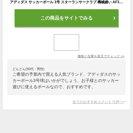
アディダス サッカーボール 3号 スターランサークラブ 機械縫い AF3888R adidas
この商品をサイトでみる
価格と在庫を
楽天
でチェック
>>
どんどん(50代・男性)
ご希望の予算内で買える人気ブランド、アディダスのサッ
カーボール3号球はいかがでしょう。お子様とのサッカー
遊びに使えるボールなので、おすすめです。
全てのおすすめコメント
(
1
件)
>