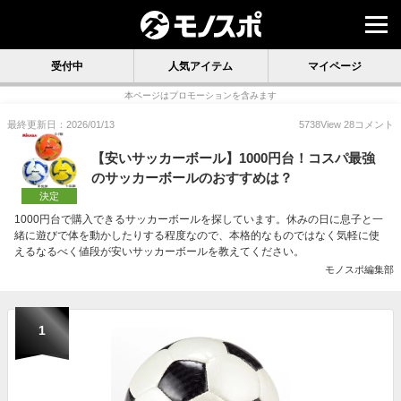
受付中
人気アイテム
マイページ
本ページはプロモーションを含みます
最終更新日：2026/01/13
5738
View
28
コメント
【安いサッカーボール】1000円台！コスパ最強
のサッカーボールのおすすめは？
決定
1000円台で購入できるサッカーボールを探しています。休みの日に息子と一
緒に遊びで体を動かしたりする程度なので、本格的なものではなく気軽に使
えるなるべく値段が安いサッカーボールを教えてください。
モノスポ編集部
1