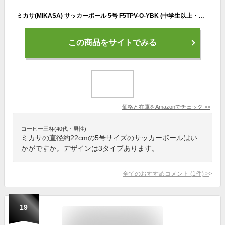
ミカサ(MIKASA) サッカーボール 5号 F5TPV-O-YBK (中学生以上・一般) オレンジ 推奨内圧0.4~0.6(kgf/㎠) F5TPV-O-YBK
この商品をサイトでみる
価格と在庫を
Amazon
でチェック
>>
コーヒー三杯(40代・男性)
ミカサの直径約22cmの5号サイズのサッカーボールはい
かがですか。デザインは3タイプあります。
全てのおすすめコメント
(
1
件)
>
19