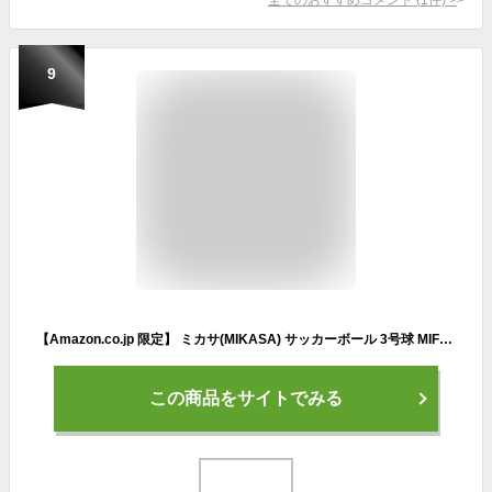
9
【Amazon.co.jp 限定】 ミカサ(MIKASA) サッカーボール 3号球 MIFoA(ミフォア) 小学校低学年・子供用 イエロー F3AZ D-LY 推奨内圧0.490(kgf/㎠)
この商品をサイトでみる