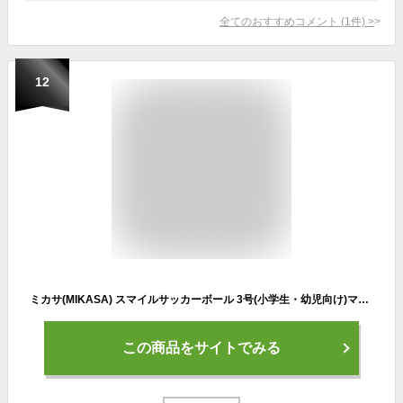
全てのおすすめコメント
(
1
件)
>
12
ミカサ(MIKASA) スマイルサッカーボール 3号(小学生・幼児向け)マシン縫い ブルー/レッド STPEF3-SBLR 推奨内圧0.20~0.30(kgf/㎠)
この商品をサイトでみる