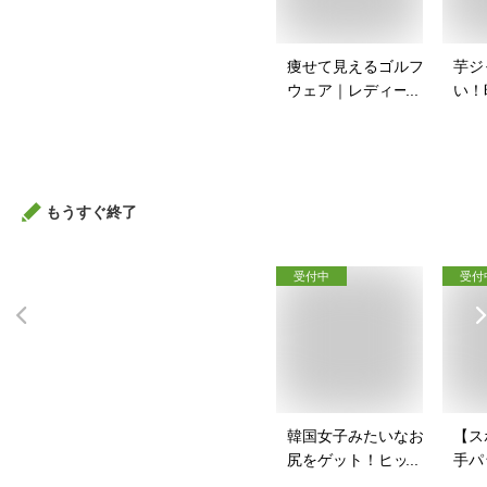
痩せて見えるゴルフ
芋ジ
ウェア｜レディース
い！
向け！ぽっちゃりさ
ャー
んのゴルフウェアの
は？
おすすめは？
もうすぐ終了
受付中
受付
韓国女子みたいなお
【ス
尻をゲット！ヒップ
手パ
パッドのおすすめ
ース