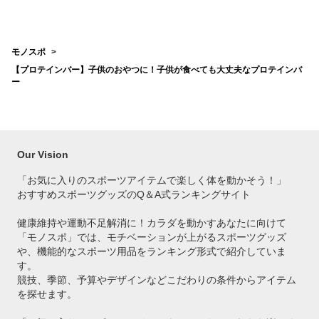
は？
を教
モノスポ
【プロテインバー】子供のおやつに！子供が食べても大丈夫なプロテインバ
ー
Our Vision
「お気に入りのスポーツアイテムで
楽しく体を動かそう！」
おすすめスポーツグッズのQ＆A式ランキングサイト
健康維持や運動不足解消に！カラダを動かすあなたに向けて
「モノスポ」では、モチベーションが上がるスポーツグッズ
や、機能的なスポーツ用品をランキング形式で紹介していま
す。
競技、季節、予算やデザインなどこだわりの条件からアイテム
を探せます。