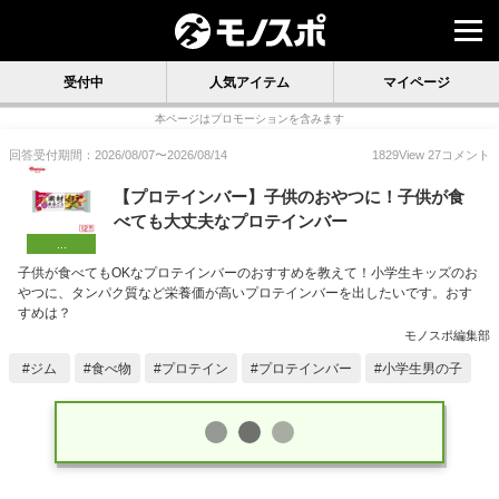
受付中
人気アイテム
マイページ
本ページはプロモーションを含みます
回答受付期間：
2026/08/07
〜
2026/08/14
1829
View
27
コメント
【プロテインバー】子供のおやつに！子供が食
べても大丈夫なプロテインバー
...
子供が食べてもOKなプロテインバーのおすすめを教えて！小学生キッズのお
やつに、タンパク質など栄養価が高いプロテインバーを出したいです。おす
すめは？
モノスポ編集部
ジム
食べ物
プロテイン
プロテインバー
小学生男の子