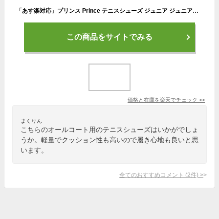
「あす楽対応」プリンス Prince テニスシューズ ジュニア ジュニア用オールコート DPS953-218『即日出荷』
この商品をサイトでみる
価格と在庫を
楽天
でチェック
>>
まくりん
こちらのオールコート用のテニスシューズはいかがでしょ
うか。軽量でクッション性も高いので履き心地も良いと思
います。
全てのおすすめコメント
(
2
件)
>