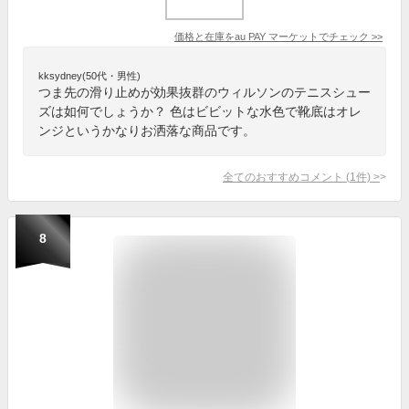
価格と在庫を
au PAY マーケット
でチェック
>>
kksydney(50代・男性)
つま先の滑り止めが効果抜群のウィルソンのテニスシュー
ズは如何でしょうか？ 色はビビットな水色で靴底はオレ
ンジというかなりお洒落な商品です。
全てのおすすめコメント
(
1
件)
>
8