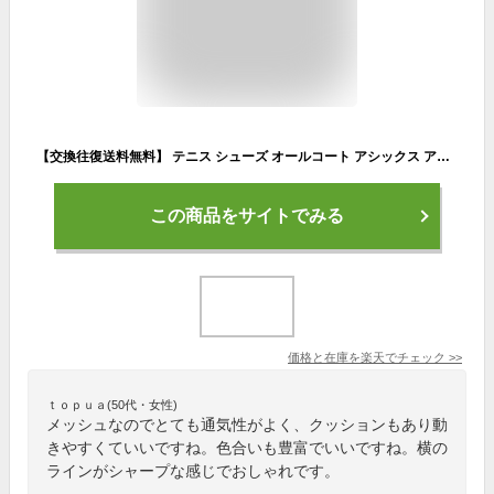
【交換往復送料無料】 テニス シューズ オールコート アシックス アップコート 4 PS UPCOURT 4 PS キッズ ジュニア 硬式テニス・ソフトテニス兼用 テニスシューズ メッシュ 1074A029
この商品をサイトでみる
価格と在庫を
楽天
でチェック
>>
ｔｏｐｕａ(50代・女性)
メッシュなのでとても通気性がよく、クッションもあり動
きやすくていいですね。色合いも豊富でいいですね。横の
ラインがシャープな感じでおしゃれです。