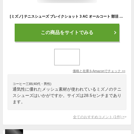
[ミズノ] テニスシューズ ブレイクショット 3 AC オールコート 部活 軽量 ゲームコート ソフトテニス 硬式テニス ホワイト×ライトブルー×シルバー 23.5 cm 2E
この商品をサイトでみる
価格と在庫を
Amazon
でチェック
>>
コーヒー三杯(40代・男性)
通気性に優れたメッシュ素材が使われているミズノのテニ
スシューズはいかがですか。サイズは28.5センチまであり
ます。
全てのおすすめコメント
(
1
件)
>