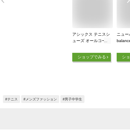
アシックス テニスシ
ニュー
ューズ オールコート
balan
ジュニア アップコー
ニア 99
ト 4PS 1074A029-
ールコ
ショップでみる
ショ
402 asics
シュー
KCV9
(23y
クーポ
テニス
メンズファッション
男子中学生