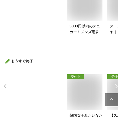
3000円以内のスニー
スー
カー！メンズ用安い
ヤ｜
スニーカーのおすす
イク
めは？
すす
もうすぐ終了
受付中
受付
韓国女子みたいなお
【ス