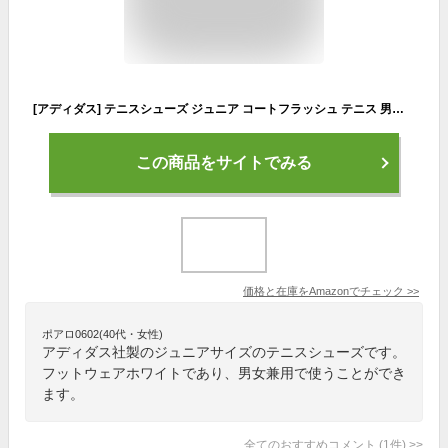
[アディダス] テニスシューズ ジュニア コートフラッシュ テニス 男の子 女の子 17~24.5cm MDF78 フットウェアホワイト/パルスミント/ルシッドブルー(HP9715) 21.5 cm
この商品をサイトでみる
価格と在庫を
Amazon
でチェック
>>
ポアロ0602(40代・女性)
アディダス社製のジュニアサイズのテニスシューズです。
フットウェアホワイトであり、男女兼用で使うことができ
ます。
全てのおすすめコメント
(
1
件)
>