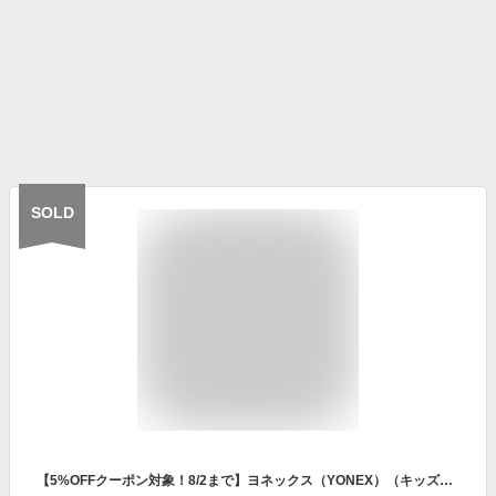
SOLD
【5%OFFクーポン対象！8/2まで】ヨネックス（YONEX）（キッズ）オールコート用 テニスシューズ パワークッションジュニアAC SHTJRAC-474