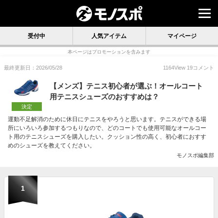
受付中
人気アイテム
マイページ
本ページはプロモーションを含みます
最終更新日：2026/05/28
1164
View
19
コメント
【メンズ】テニス初心者が選ぶ！オールコート
用テニスシューズのおすすめは？
決定
運動不足解消のために休日にテニスをやろうと思います。テニスができる場
所にいろいろ参加するつもりなので、どのコートでも使用可能なオールコー
ト用のテニスシューズを購入したい。クッション性の高く、初心者におすす
めのシューズを教えてください。
モノスポ編集部
1