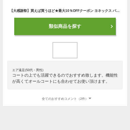
【大感謝祭】買えば買うほど★最大10％OFFクーポン ヨネックス パワークッション チームAC SHTTAC メンズ レディース テニス オールコート用シューズ 3E : ブラック YONEX 1908outlet
類似商品を探す
エア遠足(50代・男性)
コートの上でも活躍できるのでおすすめ致します。機能性
が高くてオールコートにも合わせてお使い頂けます。
全てのおすすめコメント（2件）