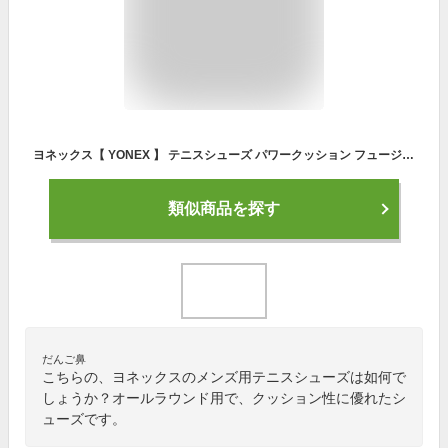
ヨネックス【 YONEX 】 テニスシューズ パワークッション フュージョンレブ 4 メン AC 2022年春夏新色【 SHTF4MAC オールコート用 POWER CUSHION 3E 】【あす楽対応】【メール便不可】[物流倉庫]
類似商品を探す
だんご鼻
こちらの、ヨネックスのメンズ用テニスシューズは如何で
しょうか？オールラウンド用で、クッション性に優れたシ
ューズです。