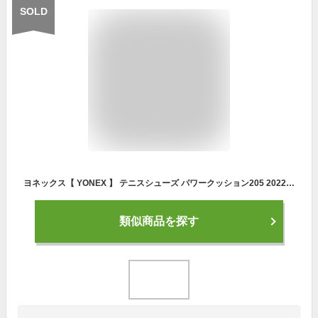
SOLD
ヨネックス【 YONEX 】 テニスシューズ パワークッション205 2022年春夏MODEL【 SHT205 オールコート用 POWER CUSHION 3E 】【あす楽対応】【メール便不可】[物流倉庫]
類似商品を探す