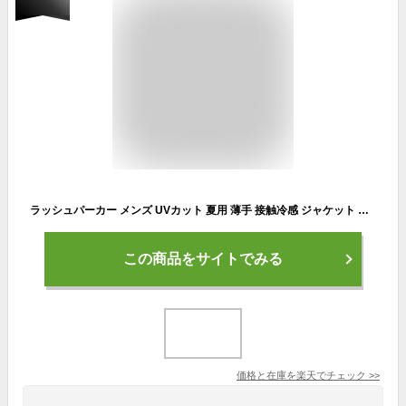
ラッシュパーカー メンズ UVカット 夏用 薄手 接触冷感 ジャケット 長袖 フードなし 立ち襟 コート 涼しい ひんやり 吸汗 速乾 紫外線対策 日焼け防止 冷房対策 ジャンパー 無地 軽量 通気性 ブルゾン 大きいサイズ カジュアル アウトドア スポーツ用 送料無料
この商品をサイトでみる
価格と在庫を
楽天
でチェック
>>