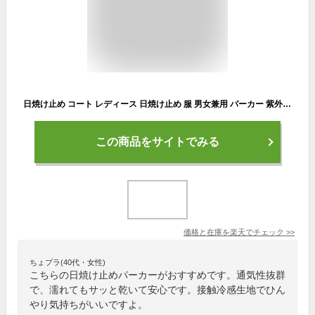
日焼け止め コート レディース 日焼け止め 服 男女兼用 パーカー 紫外線対策 UVカット 冷房対策 長袖 フード付き 通気 速乾 防風 スポーツウェア メンズカップル 紫外線カット ラッシュガード メンズ UVカットパーカー 夏ジャケット 接触冷感 超薄い 水着 プール海 おしゃれ
この商品をサイトでみる
価格と在庫を
楽天
でチェック
>>
ちょプラ(40代・女性)
こちらの日焼け止めパーカーがおすすめです。通気性抜群
で、濡れてもサッと乾いて安心です。接触冷感生地でひん
やり気持ちがいいですよ。