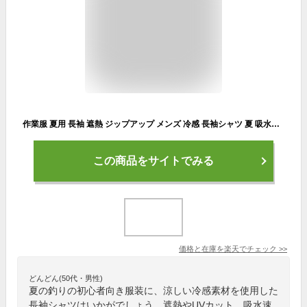
作業服 夏用 長袖 遮熱 ジップアップ メンズ 冷感 長袖シャツ 夏 吸水速乾 涼しい ドライ 消臭 クール UVカット スポーツ ゴルフ ハーフジップ 作業着 仕事着 仕事 ワークウェア ワークウエア 普段着 農作業 インナー トレッキング 釣り mメール便 8844 シェイドドライナー
この商品をサイトでみる
価格と在庫を
楽天
でチェック
>>
どんどん(50代・男性)
夏の釣りの初心者向き服装に、涼しい冷感素材を使用した
長袖シャツはいかがでしょう。遮熱やUVカット、吸水速