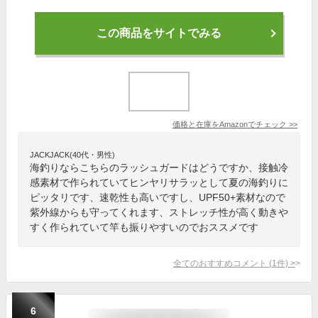
この商品をサイトでみる
価格と在庫を
Amazon
でチェック
>>
JACKJACK(40代・男性)
海釣りならこちらのラッシュガードはどうですか、接触冷
感素材で作られていてヒンヤリサラッとして夏の海釣りに
ピッタリです、速乾性も高いですし、UPF50+素材なので
紫外線からも守ってくれます、ストレッチ性が高く動きや
すく作られていて竿も振りやすいのでおススメです
全てのおすすめコメント
(
1
件)
>
6