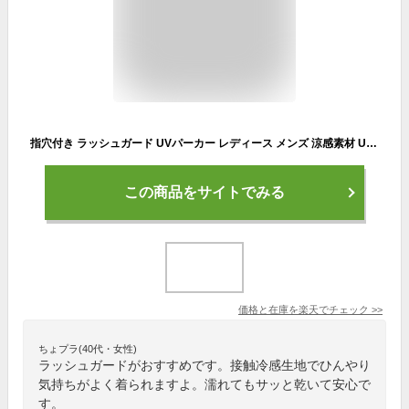
指穴付き ラッシュガード UVパーカー レディース メンズ 涼感素材 UVカット パーカー 体型カバー 長袖 夏用 冷感 ひんやり 涼しい 接触冷感 UPF50+ 吸汗速乾 水陸両用 軽量 コンパクト スイムウエア マリンスポーツウエア アウトドア 釣り ウエア 送料無料
この商品をサイトでみる
価格と在庫を
楽天
でチェック
>>
ちょプラ(40代・女性)
ラッシュガードがおすすめです。接触冷感生地でひんやり
気持ちがよく着られますよ。濡れてもサッと乾いて安心で
す。