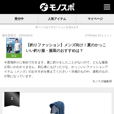
受付中
人気アイテム
マイページ
本ページはプロモーションを含みます
最終更新日：2026/06/16
2749
View
24
コメント
【釣りファッション】メンズ向け！夏のかっこ
いい釣り服・服装のおすすめは？
決定
今度海釣りに初めて行きます。夏に釣りをしたことがないので、どんな服装
が良いかわかりません。初心者にもぴったりな、かっこいいファッションア
イテム（メンズ）のおすすめを教えてください！冷感のものや、速乾のもの
が気になっています。
モノスポ編集部
1