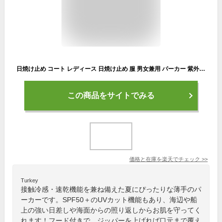
日焼け止め コート レディース 日焼け止め 服 男女兼用 パーカー 紫外線対策 UVカット 冷房対策 長袖 フード付き 通気 速乾 防風 スポーツウェア メンズカップル 紫外線カット ラッシュガード メンズ UVカットパーカー 夏ジャケット 接触冷感 超薄い 水着 プール海 おしゃれ
この商品をサイトでみる
価格と在庫を
楽天
でチェック
>>
Turkey
接触冷感・速乾機能を兼ね備えた夏にぴったりな薄手のパ
ーカーです。SPF50＋のUVカット機能もあり、海辺や船
上の強い日差しや海面からの照り返しからお肌を守ってく
れます！フード付きで、ジッパーを上げれば口元まで覆え