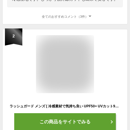
全てのおすすめコメント（3件）
2
ラッシュガード メンズ [ 冷感素材で気持ち良い UPF50+ UVカット98%で紫外線から肌を守る 耐塩加工 ] パーカー 水着 男性 夏 薄手 長袖 吸水 速乾 4WAYストレッチ 冷感 アウトドア キャンプ 釣り 海 海水浴 海外旅行 人気 ブランド ペアルック LAD WEATHER ラドウェザー
この商品をサイトでみる