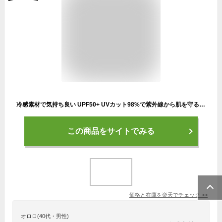
冷感素材で気持ち良い UPF50+ UVカット98%で紫外線から肌を守る ラッシュガード メンズ パーカー 夏 薄手 長袖 吸水 速乾 4WAYストレッチ生地 耐塩加工 冷感 アウトドア キャンプ 釣り 海 海水浴 海外旅行 人気 ブランド ペアルック LAD WEATHER ラドウェザー
この商品をサイトでみる
価格と在庫を
楽天
でチェック
>>
オロロ(40代・男性)