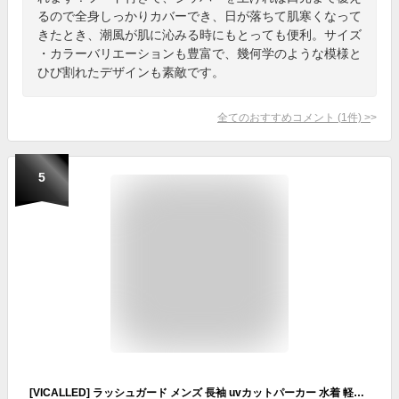
るので全身しっかりカバーでき、日が落ちて肌寒くなって
きたとき、潮風が肌に沁みる時にもとっても便利。サイズ
・カラーバリエーションも豊富で、幾何学のような模様と
ひび割れたデザインも素敵です。
全てのおすすめコメント
(
1
件)
>
5
[VICALLED] ラッシュガード メンズ 長袖 uvカットパーカー 水着 軽量 ラッシュパーカー 接触冷感 アウター 夏 大きいフード付き UPF50+ お釣り 日焼け対策ウェア 紫外線カット