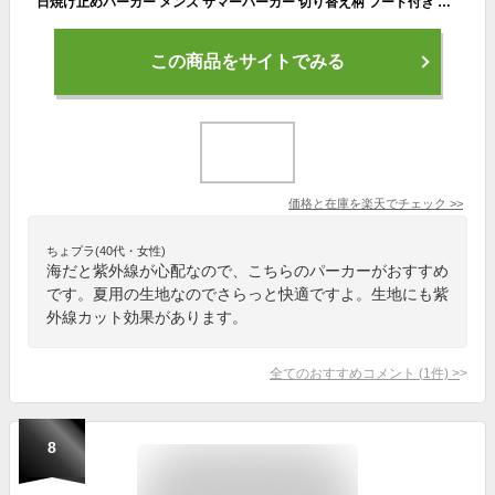
日焼け止めパーカー メンズ サマーパーカー 切り替え柄 フード付き UVカットパーカー ラッシュガード マウンテンパーカー 男性 ジップアップパーカー サマージャケット UPF50+ 日焼け止め服 防晒 紫外線対策 薄手 アウトドア 運動 登山 釣り 夏季アウター
この商品をサイトでみる
価格と在庫を
楽天
でチェック
>>
ちょプラ(40代・女性)
海だと紫外線が心配なので、こちらのパーカーがおすすめ
です。夏用の生地なのでさらっと快適ですよ。生地にも紫
外線カット効果があります。
全てのおすすめコメント
(
1
件)
>
8