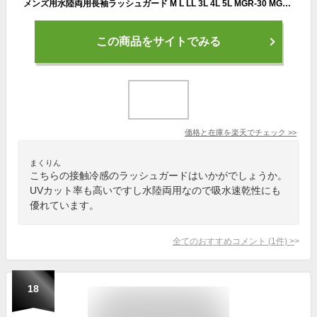
メンズ用水陸両用長袖ラッシュガード M L LL 3L 4L 5L MGR-30 MGR-30B 紳士用 男性 無地 シンプル 長そで ジッパー ジップアップ ファスナー フルジップ UPF50+ UVカット 紫外線防止 吸水速乾 接触冷感 黒 紺 ブラック ネイビー 大きいサイズあり あす楽 メール便送料無料
この商品をサイトでみる
価格と在庫を
楽天
でチェック
>>
まくりん
こちらの接触冷感のラッシュガードはいかがでしょうか。
UVカット率も高いですし水陸両用なので吸水速乾性にも
優れています。
全てのおすすめコメント
(
1
件)
>
18