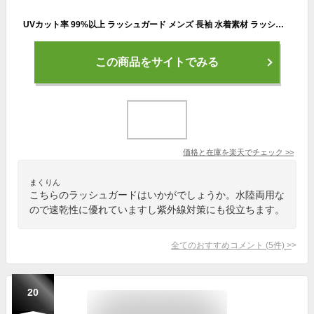
UVカット率 99%以上 ラッシュガード メンズ 長袖 水着素材 ラッシュパーカー スタイリッシュ カジュアル シンプル スポーティー 水陸両用 お洒落 紫外線対策 日焼け対策 虫刺され カバーアップ ジム マリンスポーツ 夏 海 ビーチ プール 旅行 レジャー スポーツ ランニング
この商品をサイトでみる
価格と在庫を
楽天
でチェック
>>
まくりん
こちらのラッシュガードはいかがでしょうか。水陸両用な
ので速乾性に優れていますし紫外線対策にも役立ちます。
全てのおすすめコメント
(
5
件)
>
20