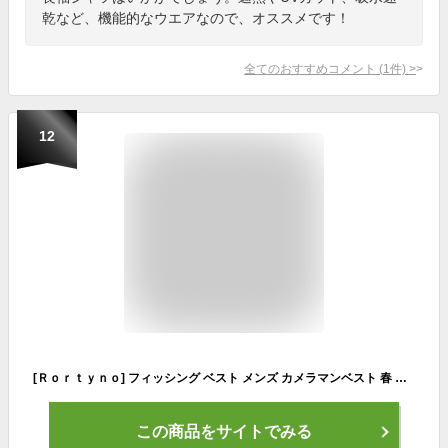
乾など、機能的なウエアなので、オススメです！
全てのおすすめコメント
(
1
件)
>
12
[Ｒｏｒｔｙｎｏ] フィッシング ベスト メンズ カメラマンベスト 春 アウトドアベスト 防紫外線 立ち襟 ノースリーブ 裏メッシュ 多ポケット 夏 秋 サマーベスト 軽量 通気 速乾 防水 多機能 ミリタリーチョッキ お釣り 耐磨耗性 タクティカル 登山 旅行 メンズベスト
この商品をサイトでみる