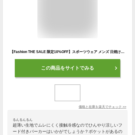
【Fashion THE SALE 限定10%OFF】スポーツウェア メンズ 日焼け止め コート 日焼け止め 服 男女兼用 パーカー UVカット 冷房対策 長袖 フード付き レディース カップル 紫外線カット ラッシュガード メンズ UVカットパーカー 夏ジャケット 接触冷感 超薄い 水着 プール海
この商品をサイトでみる
価格と在庫を
楽天
でチェック
>>
るんるんるん
超薄い生地でムレにくく接触冷感なのでひんやり涼しいフ
ード付きパーカーはいかがでしょうか？ポケットがあるの