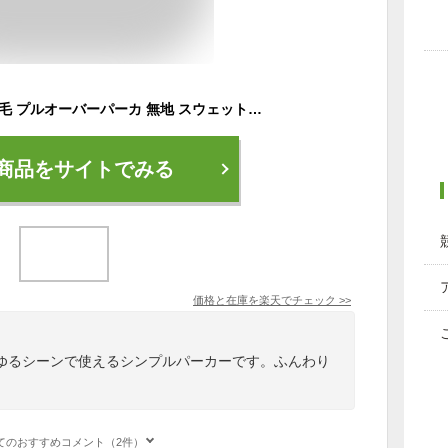
パーカー メンズ 裏起毛 プルオーバーパーカ 無地 スウェット 冬 防寒 暖かい【ゆうパケット送料無料C】【2-E1W】
商品をサイトでみる
価格と在庫を
楽天
でチェック
>>
ゆるシーンで使えるシンプルパーカーです。ふんわり
てのおすすめコメント（2件）