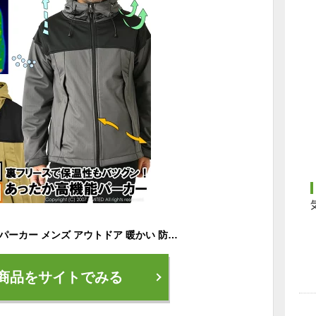
防風 防水 マウンテンパーカー メンズ アウトドア 暖かい 防寒 ジャケット 裏フリース ストレッチ 送料無料【RQ1029】
商品をサイトでみる