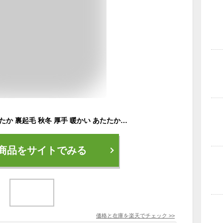
パーカー メンズ あったか 裏起毛 秋冬 厚手 暖かい あたたかい 防寒 部屋着 ルームウェア ふわふわ かわいい 綿ポリエステル混紡素材 フルジップパーカー スウェットパーカー ジップアップパーカー 裏起毛パーカーメンズパーカー 白 黒 緑 グリーン 無地 シンプル 5620
商品をサイトでみる
価格と在庫を
楽天
でチェック
>>