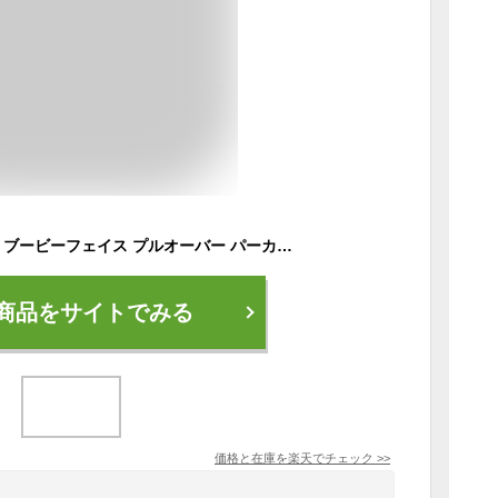
CHUMS（チャムス） ブービーフェイス プルオーバー パーカー フーディ スウェット スエット メンズ レディース アメカジ ストリート 裏起毛 人気 定番 アウトドア キャンプ 山登り 登山 釣り 自転車 XL 大きい サイズ ペンギン ブービーバード 動物 黒 【CH00-1303】
商品をサイトでみる
価格と在庫を
楽天
でチェック
>>