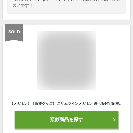
スメです！
SOLD
【メガホン】【応援グッズ】 スリムツインメガホン 選べる4色 [応援用メガフォン 応援メガホン 応援グッズ 甲子園 野球 バレーボール バスケットボール サッカー 体育祭 運動会 スポ少 楽天通販 選挙 応援 スポーツ 大会 予選 本戦 観戦 long slim megaphone blue
類似商品を探す