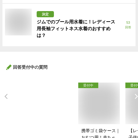
決定
ジムでのプール用水着に！レディース
53
回答
用長袖フィットネス水着のおすすめ
は？
回答受付中の質問
受付中
受付
携帯ゴミ袋ケース｜
【レ
おむつ用！赤ちゃん
子供