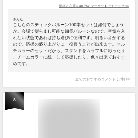
価格と在庫を
au PAY マーケット
でチェック
>>
さんた
こちらのスティックバルーン100本セットは如何でしょう
か。会場で膨らまし可能な細長バルーンなので、空気を入
れない状態であれば持ち運びに便利です。明るい音がする
ので、応援の盛り上がりに一役買うことが出来ます。マル
チカラーのセットだから、スタンドをカラフルに彩ったり
、チームカラーに統一して応援したり、色々出来ておすす
めです。
全てのおすすめコメント
(
1
件)
>
8