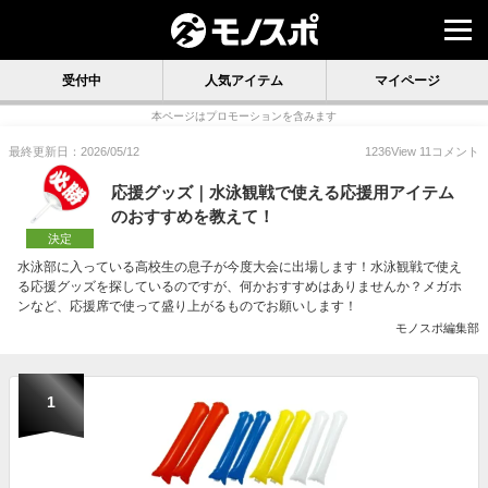
受付中
人気アイテム
マイページ
本ページはプロモーションを含みます
最終更新日：2026/05/12
1236
View
11
コメント
応援グッズ｜水泳観戦で使える応援用アイテム
のおすすめを教えて！
決定
水泳部に入っている高校生の息子が今度大会に出場します！水泳観戦で使え
る応援グッズを探しているのですが、何かおすすめはありませんか？メガホ
ンなど、応援席で使って盛り上がるものでお願いします！
モノスポ編集部
1