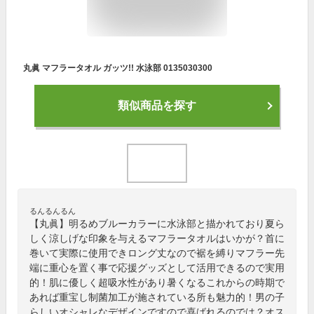
丸眞 マフラータオル ガッツ!! 水泳部 0135030300
類似商品を探す
るんるんるん
【丸眞】明るめブルーカラーに水泳部と描かれており夏ら
しく涼しげな印象を与えるマフラータオルはいかが？首に
巻いて実際に使用できロング丈なので裾を縛りマフラー先
端に重心を置く事で応援グッズとして活用できるので実用
的！肌に優しく超吸水性があり暑くなるこれからの時期で
あれば重宝し制菌加工が施されている所も魅力的！男の子
らしいオシャレなデザインですので喜ばれるのでは？オス