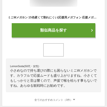
ミニWメガホン 15色硬くて割れにくい[応援用メガフォン 応援メガホン 応援グッズ 甲子園 高校野球 バレーボール Wメガホン 応援 インターハイ 高校サッカー 体育祭 運動会 スポーツ少年団 ダブルメガホン 選挙 メガホン 応援 組み合わせ自由 観戦
類似商品を探す
LemonSoda(50代・女性)
小さめなので持ち運びの際にも困らないミニWメガホンで
す。カラフルで応援ムードも盛り上がりますね。小さくて
もしっかりと音は響くので、声援で喉を枯らす事もないで
すね。あらゆる観戦時にお勧めです。
全てのおすすめコメント（3件）