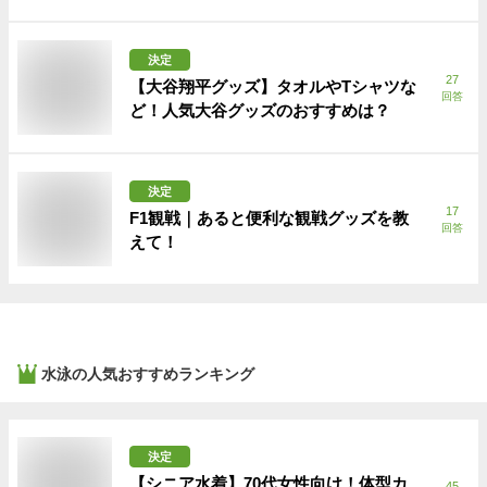
決定
27
【大谷翔平グッズ】タオルやTシャツな
回答
ど！人気大谷グッズのおすすめは？
決定
17
F1観戦｜あると便利な観戦グッズを教
回答
えて！
水泳
の人気おすすめランキング
決定
【シニア水着】70代女性向け！体型カ
45