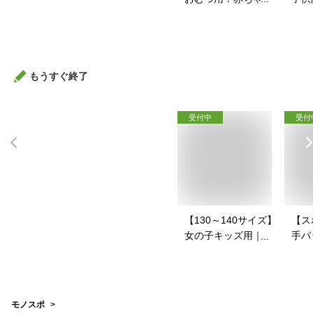
連れのお出かけに便
グカ
利な携帯ゴミ袋のお
おす
すすめは？
もうすぐ終了
受付中
受付
【130～140サイズ】
【ス
女の子キッズ用｜か
手パ
わいいスポーツブラ
ース
のおすすめは？
を教
モノスポ