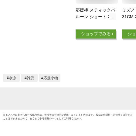
応援棒 スティックバ
ミズノ
ルーン ショート 2個
31CM 
組 40cm（35組まで
ネコポス可) 全6色 ア
ショップでみる
ショ
ーテック 運動会 応
援グッズ 体育祭 幼
稚園 保育園 小学校
中学校 スポーツ
水泳
雑貨
応援小物
※
モノスポ
に寄せられた投稿内容は、投稿者の主観的な感想・コメントを含みます。 投稿の信憑性・正確性を保証する
ことはできませんので、あくまで参考情報の一つとしてご利用ください。