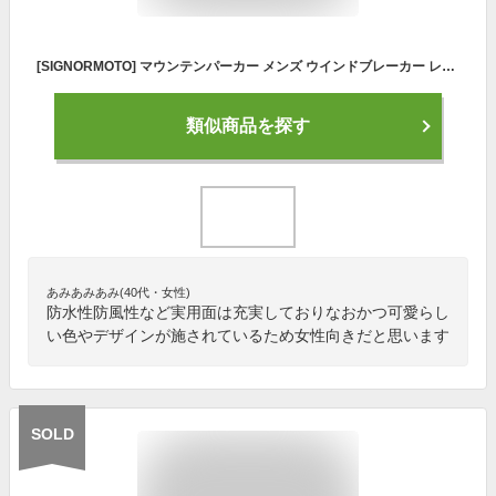
[SIGNORMOTO] マウンテンパーカー メンズ ウインドブレーカー レディース 防風 アウタージャケット 保温 アウトドアジャケット 防水 透湿性 多機能 フード付き 登山 釣り キャンプ 春 秋 冬 登山服 4XL
類似商品を探す
あみあみあみ(40代・女性)
防水性防風性など実用面は充実しておりなおかつ可愛らし
い色やデザインが施されているため女性向きだと思います
SOLD