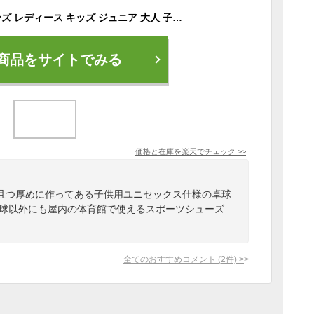
卓球 シューズ 靴 メンズ レディース キッズ ジュニア 大人 子供 中学生 高校生 大学生 社会人 部活 体育館シューズ Yasaka ヤサカ
商品をサイトでみる
価格と在庫を
楽天
でチェック
>>
且つ厚めに作ってある子供用ユニセックス仕様の卓球
卓球以外にも屋内の体育館で使えるスポーツシューズ
全てのおすすめコメント
(
2
件)
>