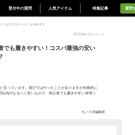
受付中の質問
人気アイテム
特集記事
質問
ージはプロモーションを含みます
2831
View
12
コメント
者でも履きやすい！コスパ最強の安い
？
いと言っています。遊びではやったことがありますが本格的に
00円以内のなるべく安いもので、初心者でも履きやすい卓球シ
モノスポ編集部