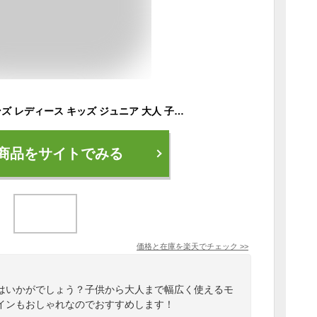
卓球 シューズ 靴 メンズ レディース キッズ ジュニア 大人 子供 中学生 高校生 大学生 社会人 部活 体育館シューズ MIZUNO ミズノ [ユニセックス]（81GA1915）
商品をサイトでみる
価格と在庫を
楽天
でチェック
>>
はいかがでしょう？子供から大人まで幅広く使えるモ
インもおしゃれなのでおすすめします！