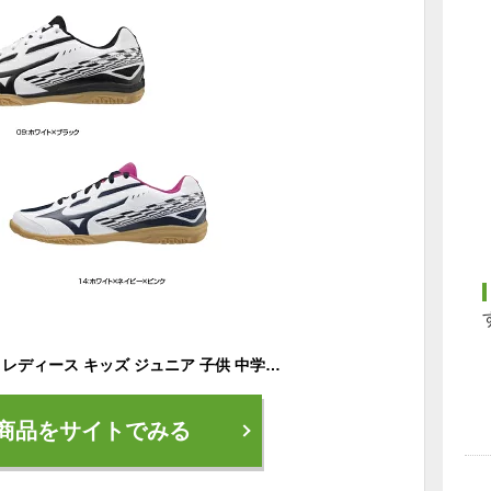
卓球 シューズ メンズ レディース キッズ ジュニア 子供 中学生 高校生 大学生 社会人 部活 体育館シューズ MIZUNO ミズノ apn0162 クロスマッチソード(卓球)[ユニセックス](81GA2130)
商品をサイトでみる