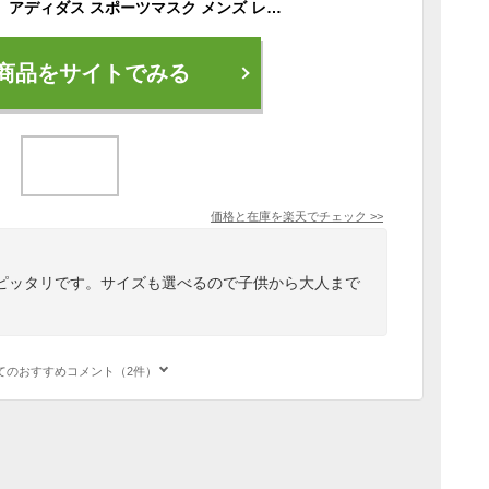
【ゆうパケット配送】 アディダス スポーツマスク メンズ レディース キッズ フェイスカバー 3パック ADIDAS FACE COVER 3PACK カラー 黒 ブラック 白 ホワイト 赤 レッド ブランド 布マスク スポーツ 3枚入り セット 洗濯 洗える 夏 夏用 子供 大人
商品をサイトでみる
価格と在庫を
楽天
でチェック
>>
ピッタリです。サイズも選べるので子供から大人まで
てのおすすめコメント（2件）