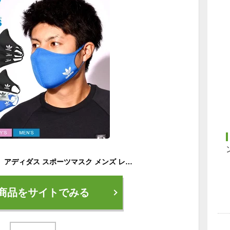
【ゆうパケット配送】 アディダス スポーツマスク メンズ レディース キッズ フェイスカバー 3パック ADIDAS ORIGINALS FACE MASK 3PACK 3枚入り セット 黒 ブラック 白 ホワイト 青 ブルー カラー スポーツ ブランド 洗濯 洗える 夏 大人 子供
商品をサイトでみる