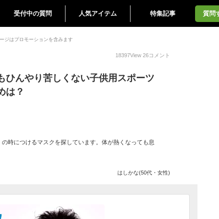
受付中の質問
人気アイテム
特集記事
質問
ージはプロモーションを含みます
18397
View
26
コメント
もひんやり苦しくない子供用スポーツ
めは？
）の時につけるマスクを探しています。体が熱くなっても息
はしかな(50代・女性)