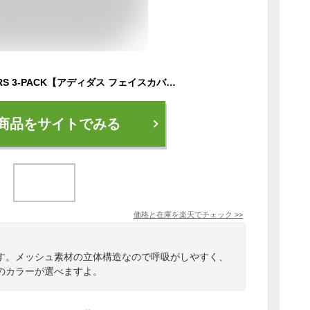
adidas FACE COVERS 3-PACK【アディダス フェイスカバー スポーツ マスク】【大人 子供 キッズ 男性 女性 男女兼用 メンズ レディース】【ブラック 黒 ホワイト 白 ブルー 青 レッド 赤】6 COLORS (同色3枚セット)
商品をサイトでみる
価格と在庫を
楽天
でチェック
>>
す。メッシュ素材の立体構造なので呼吸がしやすく、
のカラーが選べますよ。