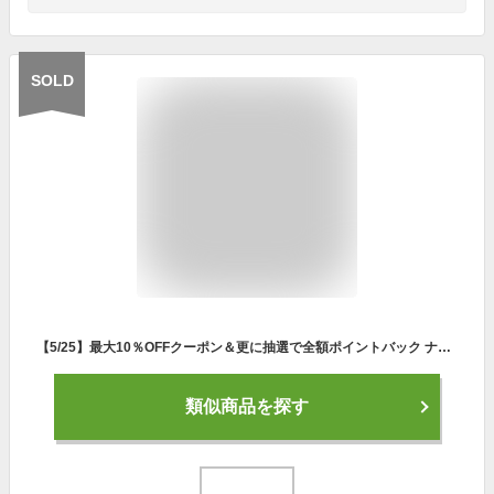
SOLD
【5/25】最大10％OFFクーポン＆更に抽選で全額ポイントバック ナイキ ウィメンズ エア ズーム ライバル フライ 3 CT2406601 レディース 陸上/ランニング ランニングシューズ : サーモンピンク×ホワイト NIKE
類似商品を探す