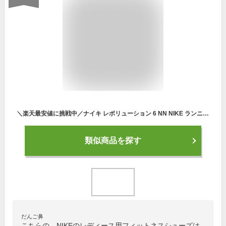
＼楽天最安値に挑戦中／ナイキ レボリューション 6 NN NIKE ランニングシューズ レディース ピンク DV7893 スニーカー シューズ ローカット ブランド シンプル スポーティ スポーツ ランニング トレーニング ジム レジャー 靴 運動 軽量 定番 おしゃれ おすすめ
類似商品を探す
だんご鼻
こちらの、NIKEのレディース用フィットネスシューズは