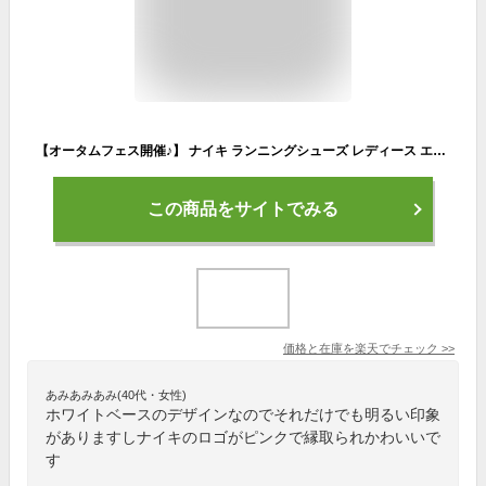
【オータムフェス開催♪】 ナイキ ランニングシューズ レディース エア ウィンフロー 9 ホワイト 白 ピンク パープル 靴 スニーカー ローカット おしゃれ スポーツ 運動 ジョギング ウォーキング 部活 クラブ マラソン フィットネス ジム ヨガ NIKE AIR
この商品をサイトでみる
価格と在庫を
楽天
でチェック
>>
あみあみあみ(40代・女性)
ホワイトベースのデザインなのでそれだけでも明るい印象
がありますしナイキのロゴがピンクで縁取られかわいいで
す