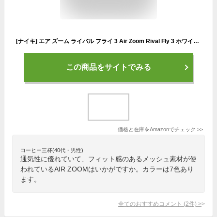
[ナイキ] エア ズーム ライバル フライ 3 Air Zoom Rival Fly 3 ホワイト/ブラック/メタリックゴールド CT2405-100 23.0cm 日本国内正規品
この商品をサイトでみる
価格と在庫を
Amazon
でチェック
>>
コーヒー三杯(40代・男性)
通気性に優れていて、フィット感のあるメッシュ素材が使
われているAIR ZOOMはいかがですか。カラーは7色あり
ます。
全てのおすすめコメント
(
2
件)
>