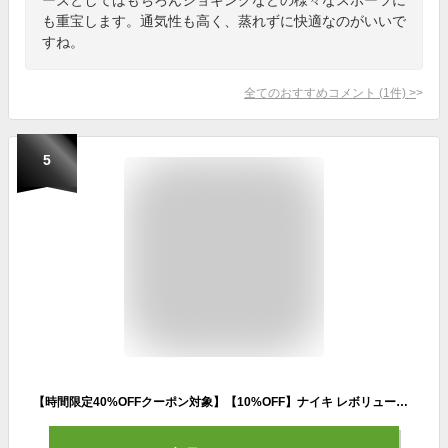
も重宝します。通気性も高く、蒸れずに快適なのがいいで
すね。
全てのおすすめコメント
(
1
件)
>
5
【時間限定40%OFFクーポン対象】【10%OFF】ナイキ レボリューション 5 ウィメンズ ロード ランニングシューズ nike レディース スニーカー SU23 オレンジ 靴 歩きやすい 履きやすい fitness bq3207-605 楽天ナイキSS2312 楽天スーパーセール