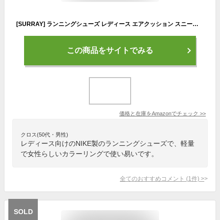
[SURRAY] ランニングシューズ レディース エアクッション スニーカー ウォーキングシューズ 履きやすい カジュアル トレーニング 軽量 通勤 日常着用 ピンク
この商品をサイトでみる
価格と在庫を
Amazon
でチェック
>>
クロス(50代・男性)
レディース向けのNIKE製のランニングシューズで、軽量
で女性らしいカラーリングで使い易いです。
全てのおすすめコメント
(
1
件)
>
SOLD