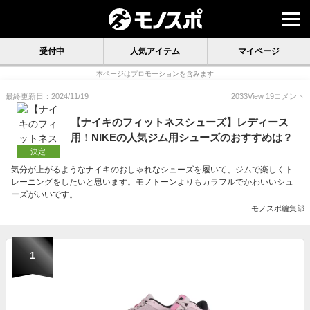
受付中
人気アイテム
マイページ
本ページはプロモーションを含みます
最終更新日：2024/11/19
2033
View
19
コメント
【ナイキのフィットネスシューズ】レディース
用！NIKEの人気ジム用シューズのおすすめは？
決定
気分が上がるようなナイキのおしゃれなシューズを履いて、ジムで楽しくト
レーニングをしたいと思います。モノトーンよりもカラフルでかわいいシュ
ーズがいいです。
モノスポ編集部
1