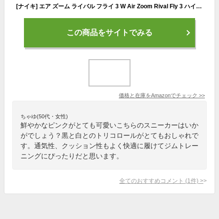
[ナイキ] エア ズーム ライバル フライ 3 W Air Zoom Rival Fly 3 ハイパーピンク/ホワイト/ブラック CT2406-600 日本国内正規品 24.0cm
この商品をサイトでみる
価格と在庫を
Amazon
でチェック
>>
ちゃゆ(50代・女性)
鮮やかなピンクがとても可愛いこちらのスニーカーはいか
がでしょう？黒と白とのトリコロールがとてもおしゃれで
す。通気性、クッション性もよく快適に履けてジムトレー
ニングにぴったりだと思います。
全てのおすすめコメント
(
1
件)
>