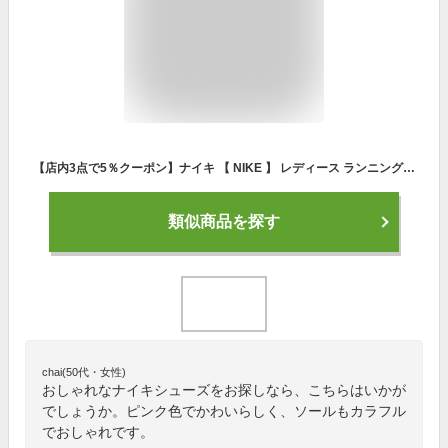
【店内3点で5％クーポン】ナイキ 【 NIKE 】 レディース ランニングシューズ エアズームストラクチャー 23 2021年春夏新色【 CZ6720 AIR ZOOM STRUCTURE トレーニングシューズ ランニング 練習 フィットネス ピンク 】【あす楽対応】【メール便不可】[物流]
類似商品を探す
chai(50代・女性)
おしゃれなナイキシューズをお探しなら、こちらはいかが
でしょうか。ピンク色でかわいらしく、ソールもカラフル
でおしゃれです。