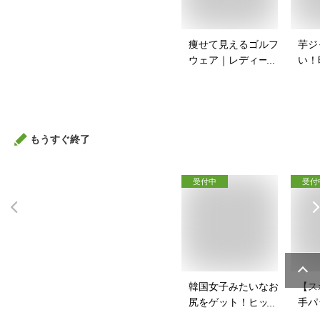
痩せて見えるゴルフ
芋ジ
ウェア｜レディース
い！
向け！ぽっちゃりさ
ャー
んのゴルフウェアの
は？
おすすめは？
もうすぐ終了
受付中
受付
韓国女子みたいなお
【ス
尻をゲット！ヒップ
手パ
パッドのおすすめ
ース