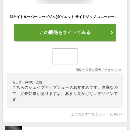
◎ケイトルーバー レッグジム[ダイエット サイドジップ スニーカー 靴 シェイプアップシューズ レディース レッグ ウォーキング レディース ダイエット 歩行 歩行サポート シューズ 姿勢 トレーニングシューズ 厚底 インヒール おしゃれ 厚底スニーカー] 即納
この商品をサイトでみる
価格と在庫を
楽天
でチェック
>>
ちょプラ(40代・女性)
こちらのシェイプアップシューズおすすめです。厚底なの
で、足長効果がありますよ。あまり見かけないデザインで
す。
全てのおすすめコメント
(
1
件)
>