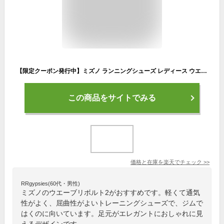
【限定クーポン発行中】ミズノ ランニングシューズ レディース ウエーブリボルト2 WIDE MIZUNO J1GD2185 スニーカー 靴 シューズ ランニング ランニングスニーカー スポーツ 運動 ジム 軽量 軽い ブランド シンプル カジュアル グレー シルバー パープル ブラック
この商品をサイトでみる
価格と在庫を
楽天
でチェック
>>
RRgypsies(60代・男性)
ミズノのウエーブリボルト2がおすすめです。軽くて通気
性がよく、屈曲性がよいトレーニングシューズで、ジムで
はくのに向いています。足元がエレガントにおしゃれに見
えるデザインです。