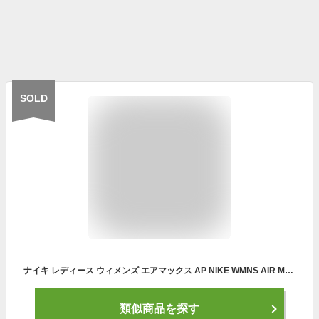
SOLD
ナイキ レディース ウィメンズ エアマックス AP NIKE WMNS AIR MAX AP CU4870-004 スニーカー ランニング 軽量 運動靴 女性 おしゃれ トレーニングシューズ ジム フィットネス かわいい 健康 パープル ホワイト ピンク 白 黒 22.5cm 23cm 23.5cm 24cm 24.5cm 25cm
類似商品を探す