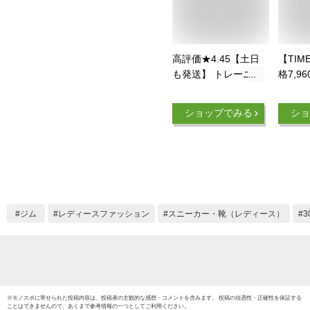
高評価★4.45【土日
【TIM
も発送】 トレーニン
格7,96
グシューズ ランニン
円】ト
グシューズ メンズ
ューズ
ショップでみる
ショ
レディース スニーカ
ィース
ー 運動靴 ランニン
軽量 
グ シューズ ウォー
シュー
キング ウォーキング
靴 し
シューズ 紐 おしゃ
ングシ
れ 靴 靴紐 カジュア
キング
ル 通学 通勤 軽い 軽
エット 
ジム
レディースファッション
スニーカー・靴（レディース）
量 スポーツ ジム
れ 40
外反母
性 黒 
※
モノスポ
に寄せられた投稿内容は、投稿者の主観的な感想・コメントを含みます。 投稿の信憑性・正確性を保証する
ことはできませんので、あくまで参考情報の一つとしてご利用ください。