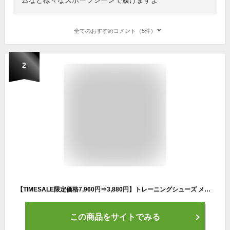
全てのおすすめコメント（5件）
2
【TIMESALE限定価格7,960円⇒3,880円】トレーニングシューズ メンズ レディース スニーカー 軽量 ウォーキング シューズ ランニング 靴 しゅーず ランニングシューズ ウォーキングシューズ ダイエット 30代 おしゃれ 40代 軽量 滑り止 外反母趾 ジム 通気性 黒 白 幅広
この商品をサイトでみる