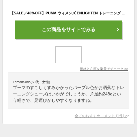
【SALE／48%OFF】PUMA ウィメンズ ENLIGHTEN トレーニング シューズ プーマ シューズ・靴 スニーカー【送料無料】
この商品をサイトでみる
価格と在庫を
楽天
でチェック
>>
LemonSoda(50代・女性)
プーマのすこしくすみかかったパープル色がお洒落なトレ
ーニングシューズはいかがでしょうか。片足約248gとい
う軽さで、足運びがしやすくなりますね。
全てのおすすめコメント
(
1
件)
>