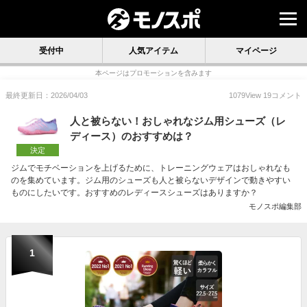
受付中
人気アイテム
マイページ
本ページはプロモーションを含みます
最終更新日：2026/04/03
1079
View
19
コメント
人と被らない！おしゃれなジム用シューズ（レ
ディース）のおすすめは？
決定
ジムでモチベーションを上げるために、トレーニングウェアはおしゃれなも
のを集めています。ジム用のシューズも人と被らないデザインで動きやすい
ものにしたいです。おすすめのレディースシューズはありますか？
モノスポ編集部
1