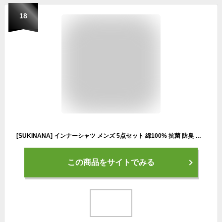
18
[SUKINANA] インナーシャツ メンズ 5点セット 綿100% 抗菌 防臭 速乾 tシャツ 半袖 クルーネック 肌着 心地肌触り 無地 通気性 下着 シャツ 男女兼用 春 夏 秋 冬 (L, ミックスカラー)
この商品をサイトでみる