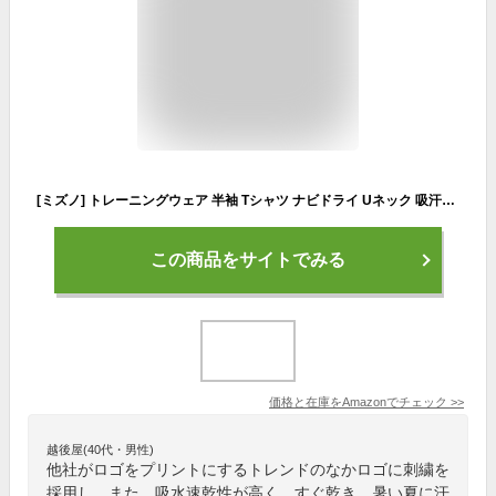
[ミズノ] トレーニングウェア 半袖 Tシャツ ナビドライ Uネック 吸汗速乾 インナー 肌着 【Amazon限定モデルあり】 メンズ ドレスネイビー/ホワイト L
この商品をサイトでみる
価格と在庫を
Amazon
でチェック
>>
越後屋(40代・男性)
他社がロゴをプリントにするトレンドのなかロゴに刺繍を
採用し、また、吸水速乾性が高く、すぐ乾き、暑い夏に汗