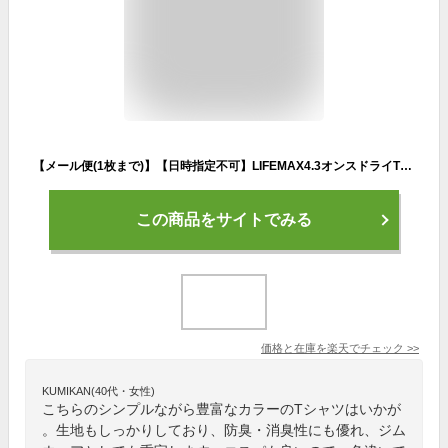
【メール便(1枚まで)】【日時指定不可】LIFEMAX4.3オンスドライTシャツ（ポリジン加工） MS1154｜メンズ レディース ユニセックス｜半袖 無地｜白 ホワイト ピンク 赤 レッド 黄 イエロー 青 ブルー 紺 ネイビー 黒 ブラック 全18色｜XS S M L XL XXL XXXL XXXXL (B)
この商品をサイトでみる
価格と在庫を
楽天
でチェック
>>
KUMIKAN(40代・女性)
こちらのシンプルながら豊富なカラーのTシャツはいかが
。生地もしっかりしており、防臭・消臭性にも優れ、ジム