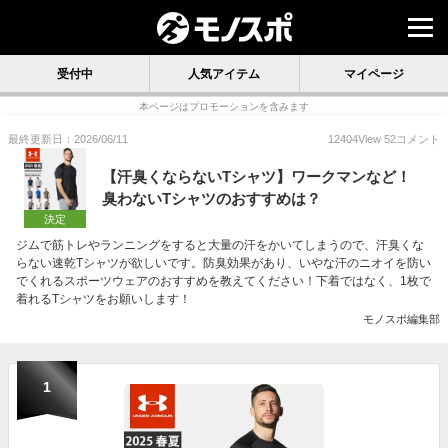
受付中
人気アイテム
マイページ
本ページはプロモーションを含みます
最終更新日：2026/06/11
12404
View
52
コメント
【汗臭くならないTシャツ】ワークマンなど！
臭わないTシャツのおすすめは？
決定
ジムで筋トレやランニングをすると大量の汗をかいてしまうので、汗臭くな
らない速乾Tシャツが欲しいです。防臭効果があり、いやな汗のニオイを防い
でくれるスポーツウェアのおすすめを教えてください！下着ではなく、1枚で
着れるTシャツをお願いします！
モノスポ編集部
1