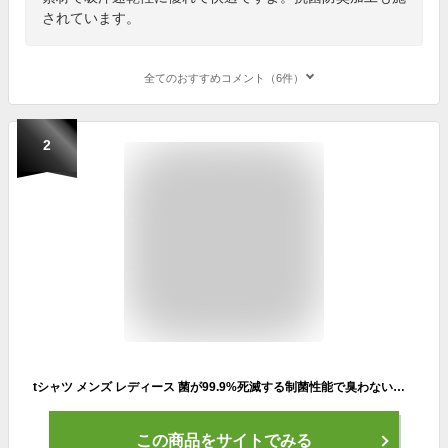
されています。
全てのおすすめコメント（6件）
2
tシャツ メンズ レディース 菌が99.9%死滅する制菌性能で臭わない！ ライトウェイト・シャツ 4.4オンス 高機能 ブランド 半袖 Tシャツ 吸水/速乾/制菌/防臭/UVカット/コットンライク/接触冷感 服/春服/夏服/秋服 tシャツ 送料無料
この商品をサイトでみる