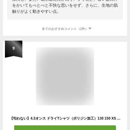
をかいてもべとべと不快な思いをせず、さらに、生地の肌
触りがよく動きやすい点。
全てのおすすめコメント（2件）
9
【匂わない】4.3オンス ドライTシャツ（ポリジン加工）130 150 XS S M L XL 2XL 3XL 4XL ライフマックス LIFEMAX メンズ レディース 薄手 ポリジン加工 Tシャツ Tシャツ Tシャツ 半袖 スポーツ ドライ メッシュ 通気 速乾 抗菌 防臭 部活 バレー サッカー ランニング 陸上