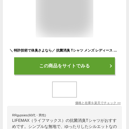
＼ 特許技術で体臭さよなら／ 抗菌消臭 Tシャツ メンズ レディース 半袖 無地 ブランド ゆったり 夏 体臭ケア ティーシャツ 抗菌防臭 速乾 大きいサイズ ビッグシルエット 登山 運動会 イベント ブランド LIFEMAX ライフマックス おしゃれ な インナー
この商品をサイトでみる
価格と在庫を
楽天
でチェック
>>
RRgypsies(60代・男性)
LIFEMAX（ライフマックス）の抗菌消臭Tシャツがおすす
めです。シンプルな無地で、ゆったりしたシルエットなの