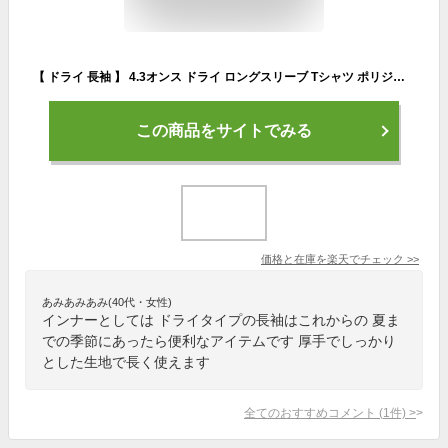
【 ドライ 長袖 】 4.3オンス ドライ ロングスリーブ Tシャツ ポリジン加工 XS S M L XL 2XL 3XL 4XL ライフマックス LIFEMAX MS1609 無地 薄手 ポリジン ドライTシャツ 秋服 冬服 秋冬 インナー スポーツ 部活 チーム リブ有 メンズ レディース
この商品をサイトでみる
価格と在庫を
楽天
でチェック
>>
あみあみあみ(40代・女性)
インナーとしては ドライタイプの長袖はこれからの 夏ま
での季節にあったら便利なアイテムです 厚手でしっかり
とした生地で長く使えます
全てのおすすめコメント
(
1
件)
>