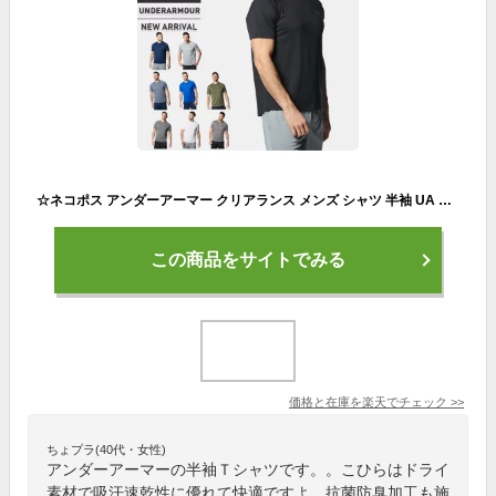
☆ネコポス アンダーアーマー クリアランス メンズ シャツ 半袖 UA テック ショートスリーブ Tシャツ ルーズ 吸汗速乾 抗菌防臭 ヒートギア トレーニング UNDER ARMOUR 1358553
この商品をサイトでみる
価格と在庫を
楽天
でチェック
>>
ちょプラ(40代・女性)
アンダーアーマーの半袖Ｔシャツです。。こひらはドライ
素材で吸汗速乾性に優れて快適ですよ。抗菌防臭加工も施