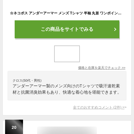
☆ネコポス アンダーアーマー メンズ Tシャツ 半袖 丸首 ワンポイントロゴ 定番 UA ヒートギア フィッティド ショートスリーブ シャツ 吸汗速乾 抗菌防臭 UVカット メッシュ素材 通気性 伸縮性 ゴルフ トレーニング ランニング 野球 UNDER ARMOUR 1387941 あす楽 対応可
この商品をサイトでみる
価格と在庫を
楽天
でチェック
>>
クロス(50代・男性)
アンダーアーマー製のメンズ向けのTシャツで吸汗速乾素
材と抗菌消臭効果もあり、快適な着心地を堪能できます。
全てのおすすめコメント
(
2
件)
>
20