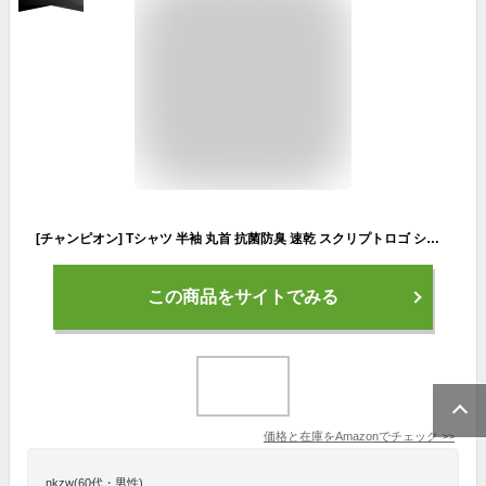
[チャンピオン] Tシャツ 半袖 丸首 抗菌防臭 速乾 スクリプトロゴ ショートスリーブTシャツ バレーボール C3-ZV305 メンズ ブラックＸゴールド
この商品をサイトでみる
価格と在庫を
Amazon
でチェック
>>
nkzw(60代・男性)