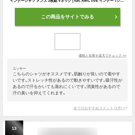
インナーシャツ メンズ 3枚組 Vネック | fun. AIRCTIVE インナー Tシャツ シャツ 帝人製 速乾 下着 肌着 男性用 消臭 抗菌 ドライ 防臭 インナーウェア アンダーウェア 吸湿 通気性 伸縮性 ストレッチ 半袖 半袖Tシャツ ティーシャツ メンズ肌着 メンズ下着
この商品をサイトでみる
価格と在庫を
楽天
でチェック
>>
ユッキー
こちらのシャツがオススメです｡肌触りが良いので着やす
いです｡ストレッチ性があるので動きやすいです｡吸汗性が
あるので汗をかいても蒸れにくいです｡消臭性があるので
汗の臭いを抑えてくれます｡
全てのおすすめコメント
(
1
件)
>
13