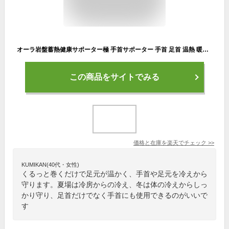
オーラ岩盤蓄熱健康サポーター極 手首サポーター 手首 足首 温熱 暖かい 岩盤浴 足 就寝 睡眠 自宅 女性 男性 母の日 プレゼント
この商品をサイトでみる
価格と在庫を
楽天
でチェック
>>
KUMIKAN(40代・女性)
くるっと巻くだけで足元が温かく、手首や足元を冷えから
守ります。夏場は冷房からの冷え、冬は体の冷えからしっ
かり守り、足首だけでなく手首にも使用できるのがいいで
す