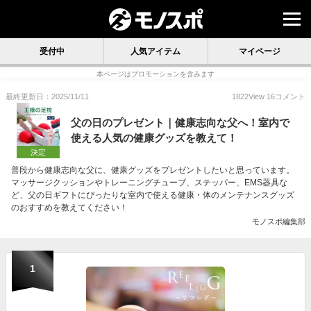
受付中
人気アイテム
マイページ
本ページはプロモーションを含みます
最終更新日：2025/11/11
1822
View
16
コメント
父の日のプレゼント｜健康志向な父へ！室内で
使える人気の健康グッズを教えて！
決定
普段から健康志向な父に、健康グッズをプレゼントしたいと思っています。
マッサージクッションやトレーニングチューブ、ステッパー、EMS器具な
ど、父の日ギフトにぴったりな室内で使える健康・体のメンテナンスグッズ
のおすすめを教えてください！
モノスポ編集部
1