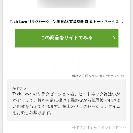
Tech Love リラクゼーション器 EMS 首温熱器 首 肩 ヒートネック ネックケア 日本企業開発 5種モード 16段階強度調整 コードレス 低周波 軽量 誕生日プレゼント 母の日 父の日 ギフト (レット)
この商品をサイトでみる
価格と在庫を
Amazon
でチェック
>>
かずフル
Tech Love のリラクゼーション器、ヒートネック器はいか
がでしょう。首から肩に掛けて温めながら低周波で心地よ
い刺激を与えてくれます。極上のリラクゼーションタイム
をお楽しみ戴けます。
全てのおすすめコメント
(
1
件)
>