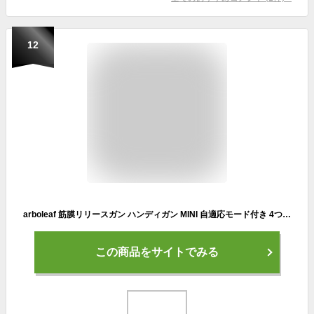
12
arboleaf 筋膜リリースガン ハンディガン MINI 自適応モード付き 4つのシリコンヘッド付属 5段階強力振動 筋膜リリース 筋膜ガン Type-C充電式 2000mAh*2大容量(8時間以上連続使用) 370g軽量 最速3000回/分 静音 携帯便利 収納袋&日本語取扱説明書付き プレゼント ギフト最適 日本国内サポート 一年メーカー保証
この商品をサイトでみる