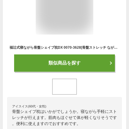
福辻式寝ながら骨盤シェイプ枕DX 0070-3628[骨盤ストレッチ ながら運動 骨盤 運動 エクササイズ ダイエット 健康 健康器具 健康グッズ 枕 揺れる ゆらゆら 筋肉 ほぐす 1回 5分 ごろ寝 簡単 押す 揺らす 反らす クッション 引き締め]
類似商品を探す
アイスイス(60代・女性)
骨盤シェイプ枕はいかがでしょうか。寝ながら手軽にスト
レッチが行えます。筋肉もほぐせて体が軽くなりそうです
。便利に使えますのでおすすめです。