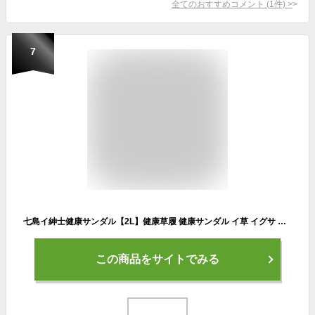
全てのおすすめコメント
(
1
件)
>
7
七島イ紳士健康サンダル【2L】健康草履 健康サンダル イ草 イグサ 藺草 七島イ ゾウリ ぞうり 健康グッズ サンダル 草履 体幹アップ 浮指 むくみ 腰痛 外反母趾予防 足指力 紳士草履 メンズ 男性 ギフト プレゼント 贈り物 母の日 父の日 敬老の日
この商品をサイトでみる