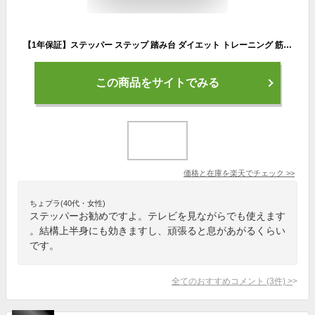
【1年保証】ステッパー ステップ 踏み台 ダイエット トレーニング 筋トレ 足ふみ ステップ運動 スポーツ 体力づくり ミニ 屋内 ウォーキング エクササイズ フィットネス おうち ジム 宅トレ 健康 有酸素運動 昇降 コンパクト クリスマス プレゼント de113
この商品をサイトでみる
価格と在庫を
楽天
でチェック
>>
ちょプラ(40代・女性)
ステッパーお勧めですよ。テレビを見ながらでも使えます
。結構上半身にも効きますし、頑張ると息があがるくらい
です。
全てのおすすめコメント
(
3
件)
>