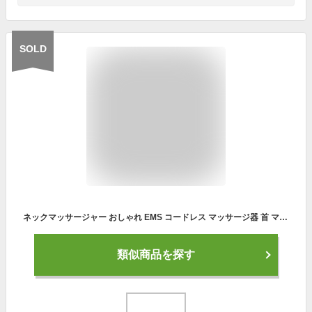
SOLD
ネックマッサージャー おしゃれ EMS コードレス マッサージ器 首 マッサージ機 肩 肩こり 温熱 低周波 パルス 健康 プレゼント ヒートネック 折り畳み コンパクト 軽量 男性 女性 たためる 健康器具 ギフト 癒し 解消 リラックス 肩もみ 送料無料 ###首掛EMSD18A-###
類似商品を探す