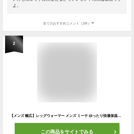
よ。
全てのおすすめコメント（2件）
2
【メンズ 幅広】レッグウォーマー メンズ ミーテ ゆったり快適保温（40cm） 男性用 mite みーて ふくらはぎ 冷え対策 睡眠 保温 温め 健康グッズ 太い 大きいサイズ ソックス 靴下 足がむくむ 足がつる こむら返り 紳士用 プレゼント ギフト 日本製
この商品をサイトでみる