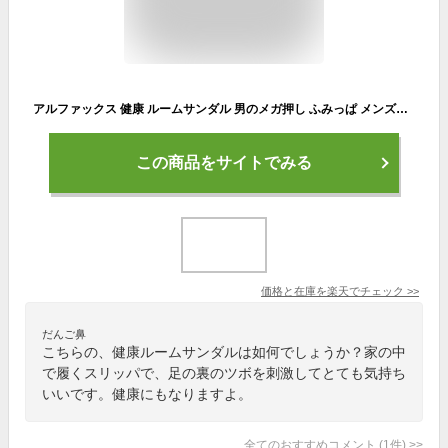
アルファックス 健康 ルームサンダル 男のメガ押し ふみっぱ メンズ硬派インソール / 軟派インソール【スリッパ ツボ押し 足裏 足ツボ 健康サンダル 健康 美容 ダイエット ギフト プレゼント プチギフト 粗品 景品 男性 父の日 敬老の日】
この商品をサイトでみる
価格と在庫を
楽天
でチェック
>>
だんご鼻
こちらの、健康ルームサンダルは如何でしょうか？家の中
で履くスリッパで、足の裏のツボを刺激してとても気持ち
いいです。健康にもなりますよ。
全てのおすすめコメント
(
1
件)
>