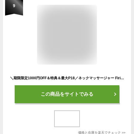
9
＼期限限定1000円OFF＆特典＆最大P18／ネックマッサージャー Firik ネックウォーマー ストラップ式 低周波マッサージ 温める ネックヒーター EMS TENS 首マッサージャー ながら マッサージ機 首マッサージ器 首こり 肩こり ストレス 解消 ネックレス リラクゼーション グッズ
この商品をサイトでみる
価格と在庫を
楽天
でチェック
>>