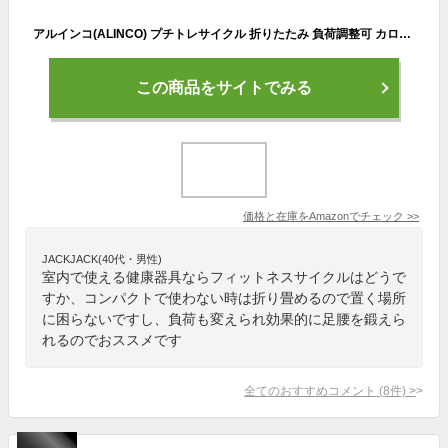
アルインコ(ALINCO) プチトレサイクル 折りたたみ 負荷調整可 カロリー計算 AFB2017R ブラック
この商品をサイトでみる
価格と在庫を
Amazon
でチェック
>>
JACKJACK(40代・男性)
室内で使える健康器具ならフィットネスサイクルはどうで
すか、コンパクトで使わない時は折り畳めるので置く場所
に困らないですし、負荷も変えられ効果的に足腰を鍛えら
れるのでおススメです
全てのおすすめコメント
(
8
件)
>