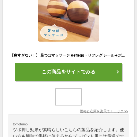
【痛すぎない！】 足つぼマッサージ Reflegg・リフレグ レール＋ボール2個セット 簡単 手軽 足裏マッサージ器 気持ちいい ツボ押し 日本製 クリスマス バレンタイン ギフト おしゃれ プレゼント 誕生日 男性 女性 癒し マッサージ グッズ 送料無料 健康グッズ 雑貨 飛鳥工房
この商品をサイトでみる
価格と在庫を
楽天
でチェック
>>
tomotomo
ツボ押し効果が素晴らしいこちらの製品を紹介します。使
い方も簡単で手軽に使えるからプレゼント用には最適です