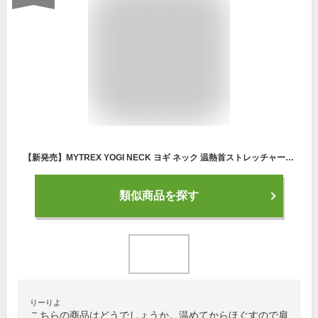
【新発売】MYTREX YOGI NECK ヨギ ネック 温熱首ストレッチャー ヨガ 肩甲骨 頸椎 首 肩 整体 牽引 温め サポーター 実用的 男性 女性 新生活 母の日 父の日 誕生日 プレゼント ギフト ストレッチ ストレート 枕 健康 癒し あったか グッズ マイトレックス 創通メディカル
類似商品を探す
りーりよ
こちらの商品はどうでしょうか。温めてからほぐすので肩