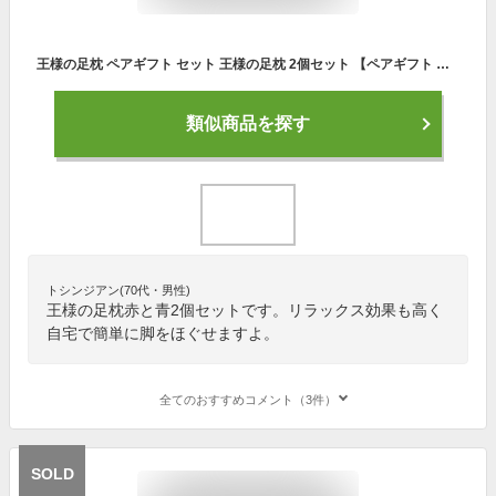
王様の足枕 ペアギフト セット 王様の足枕 2個セット 【ペアギフト 足枕 ペア セット それぞれ フットレスト フットピロー 脚枕 脚まくら リラックス 健康 グッズ 記念日 誕生日 夫婦 カップル 両親 男性 女性 祖父母 プレゼント】【母の日】【父の日】
類似商品を探す
トシンジアン(70代・男性)
王様の足枕赤と青2個セットです。リラックス効果も高く
自宅で簡単に脚をほぐせますよ。
全てのおすすめコメント（3件）
SOLD