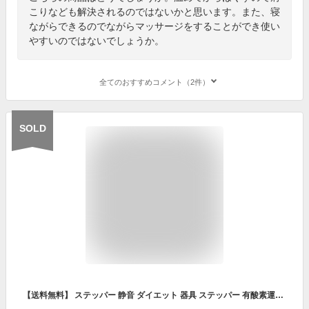
こりなども解決されるのではないかと思います。また、寝
ながらできるのでながらマッサージをすることができ使い
やすいのではないでしょうか。
全てのおすすめコメント（2件）
SOLD
【送料無料】 ステッパー 静音 ダイエット 器具 ステッパー 有酸素運動 器具 踏み台昇降 室内 運動器具 健康グッズ 脂肪燃焼 フィットネス 健康器具 足踏み ひねり運動 踏み台昇降 ミニステッパー 高齢者 アパート マンション 自宅 集合住宅 運動 父の日 母の日 FBA