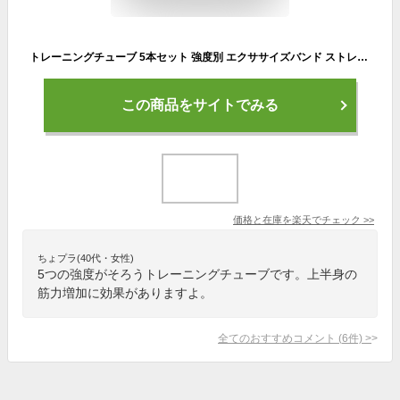
トレーニングチューブ 5本セット 強度別 エクササイズバンド ストレッチ ゴムバンド 筋トレ 懸垂 チューブ トレーニング ループ ループバンド ちゅーぶ ゴムチューブ レジスタンスバンド シェイプアップ 体操 リハビリ 【1年保証】 GETFIT
この商品をサイトでみる
価格と在庫を
楽天
でチェック
>>
ちょプラ(40代・女性)
5つの強度がそろうトレーニングチューブです。上半身の
筋力増加に効果がありますよ。
全てのおすすめコメント
(
6
件)
>