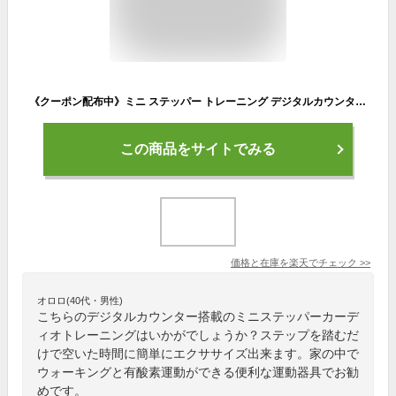
《クーポン配布中》ミニ ステッパー トレーニング デジタルカウンター搭載 足ふみ運動 ウォーキングマシン 昇降運動 有酸素運動 上下運動 乗降運動 ステップ運動 ダイエット トレーニング ステップエクササイズ 小型ステッパー 自宅 ジム サロン 送料無用 母の日 プレゼント
この商品をサイトでみる
価格と在庫を
楽天
でチェック
>>
オロロ(40代・男性)
こちらのデジタルカウンター搭載のミニステッパーカーデ
ィオトレーニングはいかがでしょうか？ステップを踏むだ
けで空いた時間に簡単にエクササイズ出来ます。家の中で
ウォーキングと有酸素運動ができる便利な運動器具でお勧
めです。