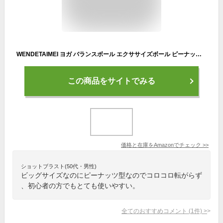
WENDETAIMEI ヨガ バランスボール エクササイズボール ピーナッツボール ジム リハビリ ダイエット フィットネス 空気入れ付き 初心者 子供 年上 犬 自宅 ({type=string, value=ピンク})
この商品をサイトでみる
価格と在庫を
Amazon
でチェック
>>
ショットブラスト(50代・男性)
ビッグサイズなのにピーナッツ型なのでコロコロ転がらず
、初心者の方でもとても使いやすい。
全てのおすすめコメント
(
1
件)
>