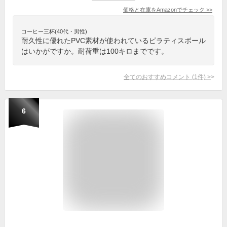
価格と在庫を
Amazon
でチェック
>>
コーヒー三杯(40代・男性)
耐久性に優れたPVC素材が使われているピラティスボール
はいかがですか。耐荷重は100キロまでです。
全てのおすすめコメント
(
1
件)
>
6