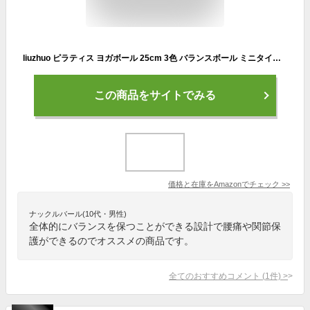
liuzhuo ピラティス ヨガボール 25cm 3色 バランスボール ミニタイプ 厚い ヨガボール ピラティスボール 耐荷重100KG ストレス解消 筋トレストレッチ バレートレーニング ヨガ 椅子 腰痛防止 関節保護 (パープル)
この商品をサイトでみる
価格と在庫を
Amazon
でチェック
>>
ナックルバール(10代・男性)
全体的にバランスを保つことができる設計で腰痛や関節保
護ができるのでオススメの商品です。
全てのおすすめコメント
(
1
件)
>