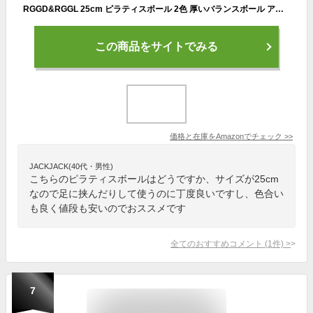
RGGD&RGGL 25cm ピラティスボール 2色 厚いバランスボール アンチバースト ヨガボール ミニサイズ 筋トレストレッチ バレートレーニング(ブルー+ミントグリーン)
この商品をサイトでみる
価格と在庫を
Amazon
でチェック
>>
JACKJACK(40代・男性)
こちらのピラティスボールはどうですか、サイズが25cm
なので足に挟んだりして使うのに丁度良いですし、色合い
も良く値段も安いのでおススメです
全てのおすすめコメント
(
1
件)
>
7