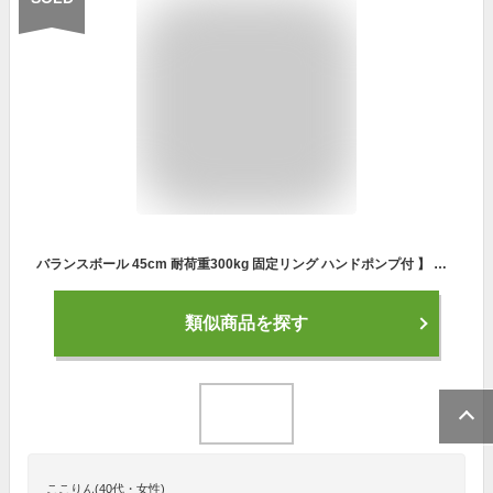
バランスボール 45cm 耐荷重300kg 固定リング ハンドポンプ付 】 体幹トレーニング バランス ボール 椅子 ヨガ ストレッチ ダイエット 骨盤 バランスディスク 腹筋 健康器具 宅ト 自宅 子供用 キッズ
類似商品を探す
ここりん(40代・女性)