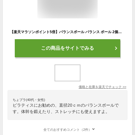
【楽天マラソンポイント5倍】バランスボール バランス ボール 2個入り 20cm-25cm ピラティス ヨガ エクササイズ ミニ クリーム色 白 ヨガ 体幹 トレーニング ストレッチ フィットネス リトミック ダンス 体操 療育 知育 運動 ダイエット リハビリ 知育玩具 ヨガボール
この商品をサイトでみる
価格と在庫を
楽天
でチェック
>>
ちょプラ(40代・女性)
ピラティスにお勧めの、直径20ｃｍのバランスボールで
す。体幹を鍛えたり、ストレッチにも使えますよ。
全てのおすすめコメント（2件）