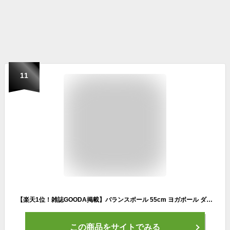
11
【楽天1位！雑誌GOODA掲載】バランスボール 55cm ヨガボール ダイエット エクササイズ ヨガ ピラティス ダイエット器具 ストレッチ 体幹トレーニング 人気 エクササイズボール 運動 フットポンプ付 メーカー保証付き
この商品をサイトでみる