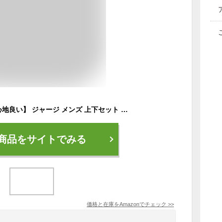
[ベンケ] 【肌触りが心地良い】 ジャージ メンズ 上下セット 長袖 スポーツ おしゃれ セットアップ トレーニングウェア ランニングウェア 春秋 運動 ジム スポーツウェア (ライトグレー M)
商品をサイトでみる
価格と在庫を
Amazon
でチェック
>>