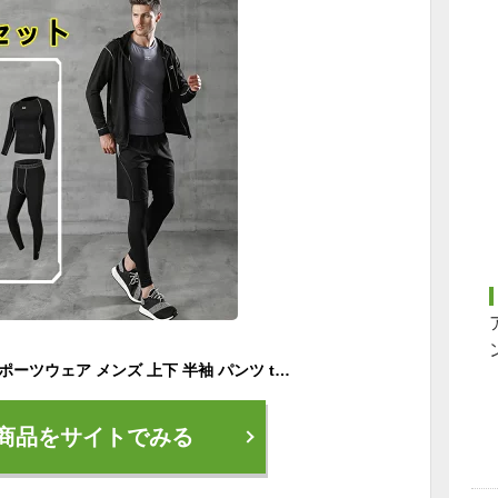
【4点セット限定】スポーツウェア メンズ 上下 半袖 パンツ tシャツ 上下スポーツウェア ジャージ ジャージ上下トレーニングウェア ヨガウェア ジョギング マラソン アウトドア ランニングウェア ウォーキング ヨガウェア ジム ホットヨガウェア 上下セット
商品をサイトでみる