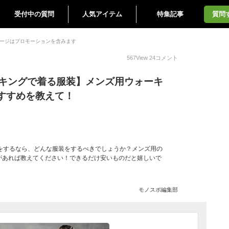
受付中の質問
人気アイテム
特集記事
質問
ージはプロモーションを含みます
567
View
24
コメント
ーキングで着る服装】メンズ用ウォーキ
すすめを教えて！
をするなら、どんな服装をするべきでしょうか？メンズ用の
があれば教えてください！できるだけ安いものだと嬉しいで
モノスポ編集部