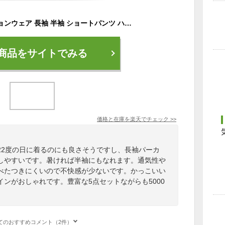
メンズ コンプレッションウェア 長袖 半袖 ショートパンツ ハーフパンツ レギンス パーカー 通気性 速乾性 伸縮性 スポーツウェア ジャージ上下トレーニングウェア ヨガウェア ジョギング マラソン アウトドア 吸汗 速乾 ダイエット 夏用 ランニング
商品をサイトでみる
価格と在庫を
楽天
でチェック
>>
22度の日に着るのにも良さそうですし、長袖パーカ
しやすいです。暑ければ半袖にもなれます。通気性や
べたつきにくいので不快感が少ないです。かっこいい
ンがおしゃれです。豊富な5点セットながらも5000
てのおすすめコメント（2件）