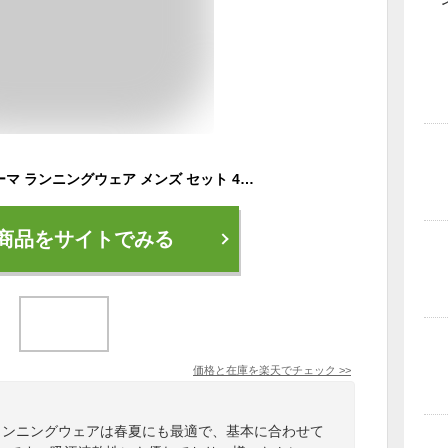
プーマ 4点セット プーマ ランニングウェア メンズ セット 4点 半袖Tシャツ パンツ タイツ ソックス 初心者 マラソン シンプル おしゃれ 上下 男性 ジョギング スポーツ ウォーキング 春 夏 秋 冬
商品をサイトでみる
価格と在庫を
楽天
でチェック
>>
ランニングウェアは春夏にも最適で、基本に合わせて