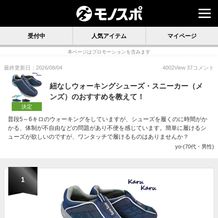
受付中
人気アイテム
マイページ
本ページはプロモーションを含みます
最終更新日：2026/08/04
4002
View
37
コメント
紐なしウォーキングシューズ・スニーカー（メ
ンズ）のおすすめを教えて！
決定
普段5～6キロのウォーキングをしていますが、シューズを履くのに時間がか
かる、体制が不自由などの問題があり不便を感じています。簡単に履けるシ
ューズが欲しいのですが、ワンタッチで履けるものはありませんか？
yo-(70代・男性)
1