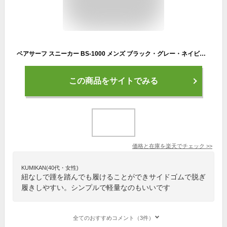
ベアサーフ スニーカー BS-1000 メンズ ブラック・グレー・ネイビー 25cm〜27cm スリップオン キックバックスニーカー かかとが踏めるスニーカー 2WAYシューズ 靴 紐なし靴
この商品をサイトでみる
価格と在庫を
楽天
でチェック
>>
KUMIKAN(40代・女性)
紐なしで踵を踏んでも履けることができサイドゴムで脱ぎ
履きしやすい。シンプルで軽量なのもいいです
全てのおすすめコメント（3件）