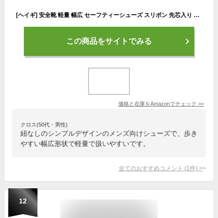
[ヘイギ] 安全靴 軽量 幅広 セーフティーシューズ スリポン 先芯入り CM-1703 メンズ ブラック 26.5 cm 4E
この商品をサイトでみる
価格と在庫を
Amazon
でチェック
>>
クロス(50代・男性)
紐なしのシンプルデザインのメンズ向けシューズで、歩き
やすい幅広形状で軽量で扱いやすいです。
全てのおすすめコメント
(
1
件)
>
12