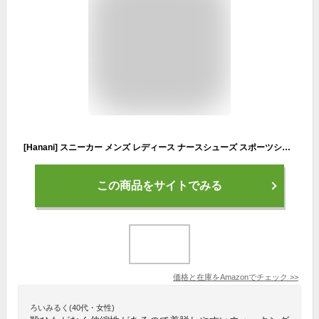
[Hanani] スニーカー メンズ レディース ナースシューズ スポーツシューズ スリッポン ウォーキングシューズ カジュアルシューズ カップル靴 婦人靴 超軽量 通気 滑り止 男女兼用 高齢者 26.0cm ディープブルー
この商品をサイトでみる
価格と在庫を
Amazon
でチェック
>>
ろいみるく(40代・女性)