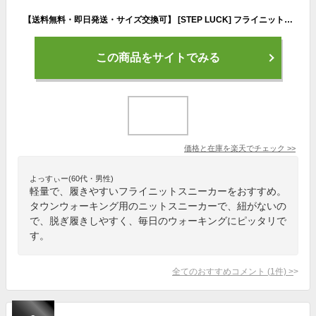
【送料無料・即日発送・サイズ交換可】 [STEP LUCK] フライニットスニーカー タウンウォーキング デイリーウォーキング コンフォートシューズ スポーツシューズ ジョギング ランニング スリッポン 上履き 2way メンズ レディース 男女兼用 22.5～28.0cm sl_22535
この商品をサイトでみる
価格と在庫を
楽天
でチェック
>>
よっすぃー(60代・男性)
軽量で、履きやすいフライニットスニーカーをおすすめ。
タウンウォーキング用のニットスニーカーで、紐がないの
で、脱ぎ履きしやすく、毎日のウォーキングにピッタリで
す。
全てのおすすめコメント
(
1
件)
>