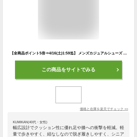
【全商品ポイント5倍⇒4/16(土)1:59迄】 メンズカジュアルシューズ ROEBUCKS 120 メンズ ブラック 24.5cm〜27cm シューズ スリッポン 靴 紐なし靴 3E 幅広 ワイド ウォーキング 軽量
この商品をサイトでみる
価格と在庫を
楽天
でチェック
>>
KUMIKAN(40代・女性)
幅広設計でクッション性に優れ足や膝への衝撃を軽減。軽
量で歩きやすく、紐なしなので脱ぎ履きしやすく、シニア