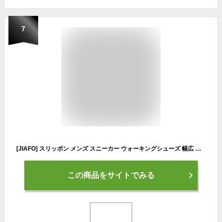
7
[JIAFO] スリッポン メンズ スニーカー ウォーキングシューズ 幅広 紐なし 軽量 大きいサイズ ランニングシューズ トレーニングシューズ 運動 通勤 通学 日常着用24.5cm~28cm (25.5cm, ブルー)
この商品をサイトでみる