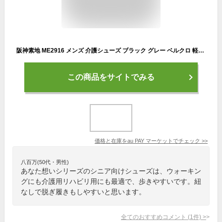
阪神素地 ME2916 メンズ 介護シューズ ブラック グレー ベルクロ 軽量 屈曲性 低反発クッション シニア向け 介護 メンズ
この商品をサイトでみる
価格と在庫を
au PAY マーケット
でチェック
>>
八百万(50代・男性)
あなた想いシリーズのシニア向けシューズは、ウォーキン
グにも介護用リハビリ用にも最適で、歩きやすいです。紐
なしで脱ぎ履きもしやすいと思います。
全てのおすすめコメント
(
1
件)
>