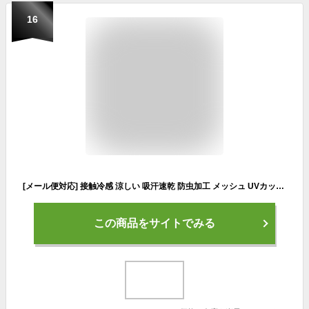
16
[メール便対応] 接触冷感 涼しい 吸汗速乾 防虫加工 メッシュ UVカット 抗菌防臭 ストレッチ GTE06 アイスコンプレッション アームカバー 腕カバー 春夏用 緑 灰 黒 メンズ コンプレッション 熱中症対策 ウェア インナー シャツ 作業服 作業着 現場 ワークウェア スポーツ
この商品をサイトでみる