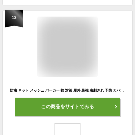
13
防虫 ネット メッシュ パーカー 蚊 対策 屋外 最強 虫刺され 予防 カバー 衣類 農作業 便利グッズ【顔まですっぽり虫パーカー】おまけ付 キャンプ 服装 女子 メンズ 畑仕事 草刈り カ ムシ 忌避 ガーデニング ウェア 通気性 蒸れない 夏 涼しい グッズ アウトドア 用品
この商品をサイトでみる