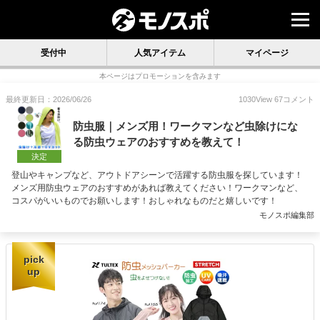
受付中
人気アイテム
マイページ
本ページはプロモーションを含みます
最終更新日：2026/06/26
1030
View
67
コメント
防虫服｜メンズ用！ワークマンなど虫除けにな
る防虫ウェアのおすすめを教えて！
決定
登山やキャンプなど、アウトドアシーンで活躍する防虫服を探しています！
メンズ用防虫ウェアのおすすめがあれば教えてください！ワークマンなど、
コスパがいいものでお願いします！おしゃれなものだと嬉しいです！
モノスポ編集部
pick
up