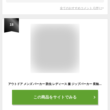
全てのおすすめコメント
(
1
件)
>
18
アウトドア メンズ パーカー 防虫 レディース 服 ジップパーカー 長袖 夏フェス キャンプ 吸汗速乾 UVカット 日焼け止 ストレッチ 虫刺され防止 防蚊 虫よけ ドライ メッシュ 害虫対策 旅行対策 ガーデニング UVケア TULTEX 虫除け 冷房対策 プレゼント【メール便送料無料
この商品をサイトでみる