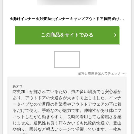
虫除けインナー 虫対策 防虫インナー キャンプ アウトドア 園芸 釣り 作業服 インナーウェア レディース M L LL L 3L
この商品をサイトでみる
価格と在庫を
楽天
でチェック
>>
あデコ
防虫加工が施されているため、虫の多い場所でも安心感が
あり、アウトドアの快適さが大きく向上しました。インナ
ータイプなので普段の作業着やアウトドアウェアの下に着
るだけで使え、手軽なのが魅力です。伸縮性があり体にフ
ィットしながら動きやすく、長時間着用しても窮屈さを感
じません。通気性も良く汗をかいても比較的快適で、登山
や釣り、園芸など幅広いシーンで活躍しています。一枚あ