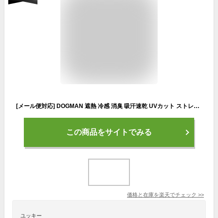
[メール便対応] DOGMAN 遮熱 冷感 消臭 吸汗速乾 UVカット ストレッチ 防虫 長袖 コンプレッション インナー アンダーシャツ スポーツ ウェア クルーネック 丸首 虫除け 蚊 対策 メンズ 軽量 薄手 春夏 夏用 作業着 作業服 大きいサイズ 現場 黒 紺 chusan CUC 829000
この商品をサイトでみる
価格と在庫を
楽天
でチェック
>>
ユッキー