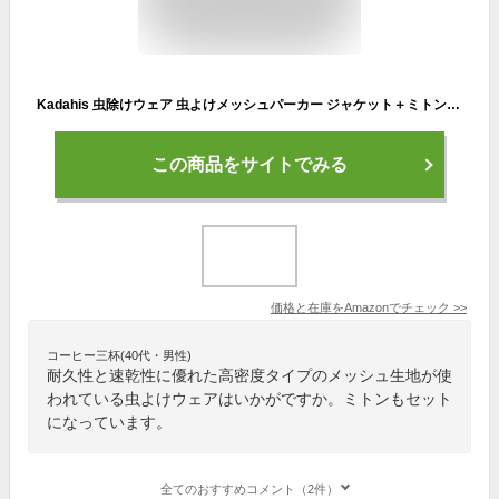
Kadahis 虫除けウェア 虫よけメッシュパーカー ジャケット＋ミトン＋ズボン3点セット 着るだけで虫除け 害虫 毒虫対策 農業作用 畑用 採集 釣り 軽量 耐久性 速乾性 ガーデニング 屋外活動などに 男女兼用 (XL)
この商品をサイトでみる
価格と在庫を
Amazon
でチェック
>>
コーヒー三杯(40代・男性)
耐久性と速乾性に優れた高密度タイプのメッシュ生地が使
われている虫よけウェアはいかがですか。ミトンもセット
になっています。
全てのおすすめコメント（2件）