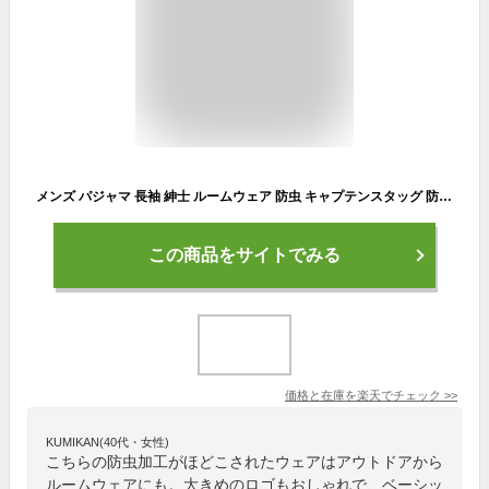
メンズ パジャマ 長袖 紳士 ルームウェア 防虫 キャプテンスタッグ 防虫加工 上下セット M〜LL ルームウエア 長ズボン ナイトウェア 春 秋 部屋着 上下 男性 アウトドア アウトドアブランド 父の日
この商品をサイトでみる
価格と在庫を
楽天
でチェック
>>
KUMIKAN(40代・女性)
こちらの防虫加工がほどこされたウェアはアウトドアから
ルームウェアにも。大きめのロゴもおしゃれで、ベーシッ