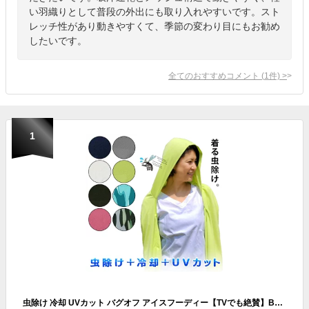
い羽織りとして普段の外出にも取り入れやすいです。スト
レッチ性があり動きやすくて、季節の変わり目にもお勧め
したいです。
全てのおすすめコメント
(
1
件)
>
1
虫除け 冷却 UVカット バグオフ アイスフーディー【TVでも絶賛】BUGOFF 虫よけ 速乾 冷感 レジャー アウトドア 公園 海水浴 プール 防虫 おでかけ ガーデニング uv 登山 スポーツ観戦 冷たい ひんやり 夏 暑さ対策 虫除けグッズ|日焼け対策 パーカー キャンプ 熱中症対策