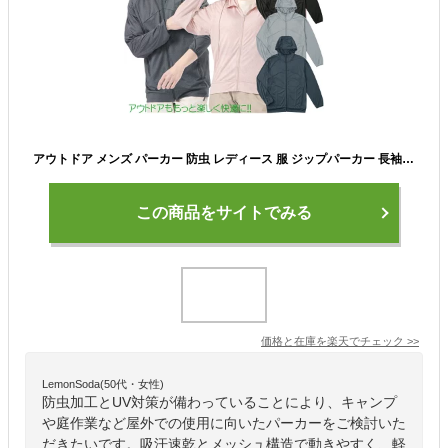
アウトドア メンズ パーカー 防虫 レディース 服 ジップパーカー 長袖 夏フェス キャンプ 吸汗速乾 UVカット 日焼け止 ストレッチ 虫刺され防止 防蚊 虫よけ ドライ メッシュ 害虫対策 旅行対策 ガーデニング UVケア TULTEX 虫除け 冷房対策 プレゼント【メール便送料無料
この商品をサイトでみる
価格と在庫を
楽天
でチェック
>>
LemonSoda(50代・女性)
防虫加工とUV対策が備わっていることにより、キャンプ
や庭作業など屋外での使用に向いたパーカーをご検討いた
だきたいです。吸汗速乾とメッシュ構造で動きやすく、軽