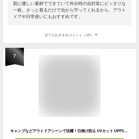
肌に優しい素材でできていて外出時の虫対策にピッタリな
一枚。さっと着るだけで虫から守ってくれるから、アウト
ドアや日常使いにもおすすめです。
全てのおすすめコメント（3件）
7
キャンプなどアウトドアシーンで活躍！日焼け防止 UVカット UPF50 ラッシュガード メンズ シンプル 無地 柄 水着 長袖 パーカー 大きいサイズ ジップアップ ラッシュパーカー フェス 防虫 虫刺され 指穴 ジム 水泳 海 プール 夏 トレーニングウェア 速乾 サーフィン パーカ