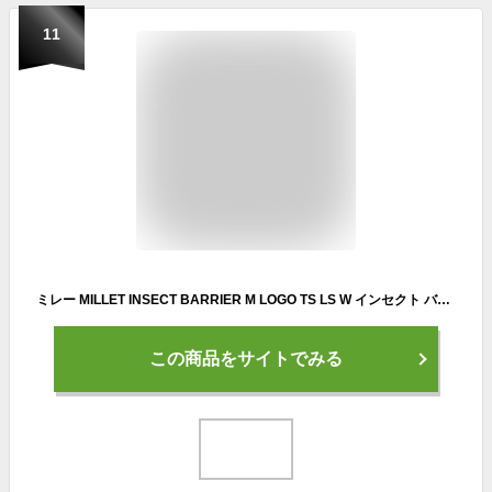
11
ミレー MILLET INSECT BARRIER M LOGO TS LS W インセクト バリヤー ロゴ Tシャツ ロング スリーブ ウィメンズ レディース MIV02089 24ss[sale_wear]
この商品をサイトでみる