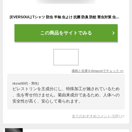
[EVERSOUL] Tシャツ 防虫 半袖 虫よけ 抗菌 防臭 防蚊 害虫対策 虫刺され防止 オーバーサイズ フェス アウトドア キャンプ 旅行 ガーデニング メンズ ベージュ LLサイズ
この商品をサイトでみる
価格と在庫を
Amazon
でチェック
>>
nkzw(60代・男性)
ピレストリンを主成分にし、特殊加工が施されているため
、虫を寄せ付けません。菊由来成分であるため、人体への
安全性が高く、安心して着られます。
全てのおすすめコメント
(
1
件)
>