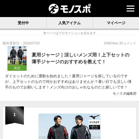
受付中
人気アイテム
マイページ
本ページはプロモーションを含みます
最終更新日：2026/07/20
1996
View
30
コメント
夏用ジャージ｜涼しいメンズ用！上下セットの
薄手ジャージのおすすめを教えて！
決定
ダイエットのために運動を始めました！夏用ジャージを探しているのです
が、上下セットのもので何かおすすめはありませんか？暑い日でも涼しい薄
手のものでお願いします！メンズ向けのおしゃれなものだと嬉しいです！
モノスポ編集部
1