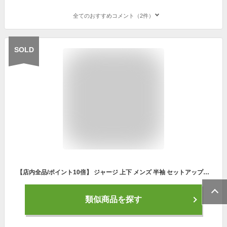
全てのおすすめコメント（2件）
SOLD
【店内全品/ポイント10倍】 ジャージ 上下 メンズ 半袖 セットアップ セット (2793)【 吸汗速乾 】 スポーツウェア ランニングウェア トレーニングウェア 上下組 上下セット 半袖 パーカー ジャージパンツ レディース 男女兼用 春 夏
類似商品を探す