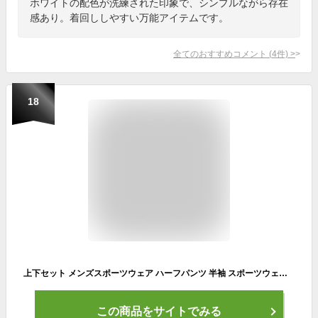
ホワイトの配色が洗練された印象で、シンプルながら存在
感あり。着回ししやすい万能アイテムです。
全てのおすすめコメント
(
4
件)
>
18
上下セット メンズスポーツウェア ハーフパンツ 半袖 スポーツウェア 通気 ストレッチ 軽量 薄手 ジャージ 短パン 吸汗速乾 ひんやり 夏用 トレーニングウェア ヨガウェア ジム 運動着 ゴルフ シンプル ギフト 涼しい 大きいサイズ 父の日 敬老の日 tシャツ
この商品をサイトでみる