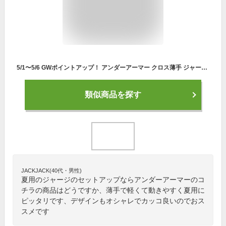
5/1〜5/6 GWポイントアップ！ アンダーアーマー クロス薄手 ジャージ上下 メンズ セットアップ UNDER ARMOUR 6001543 薄手 軽量 ロゴ トラックスーツ 春夏 新作 上下セット 大きいサイズ 有 スポーツウェア トレーニングウェア スポーツ おしゃれ ブランド あす楽
類似商品を探す
JACKJACK(40代・男性)
夏用のジャージのセットアップならアンダーアーマーのコ
チラの商品はどうですか、薄手で軽くて動きやすく夏用に
ピッタリです、デザインもオシャレでカッコ良いのでおス
スメです