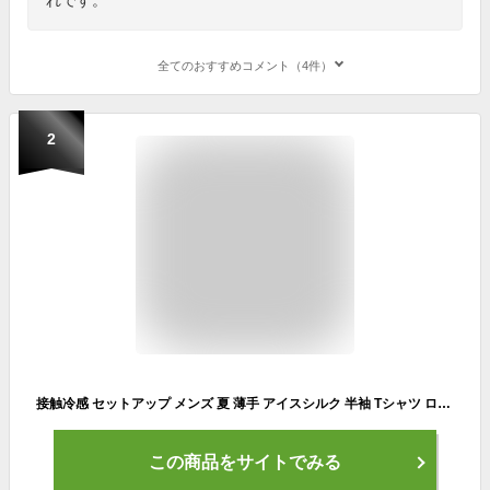
全てのおすすめコメント（4件）
2
接触冷感 セットアップ メンズ 夏 薄手 アイスシルク 半袖 Tシャツ ロングパンツ 2点セット 冷感 ひんやり ジョガーパンツ 上下セット 吸汗 速乾 ストレッチ ジャージ 運動着 軽量 無地 スポーツ アウトドア ルームウェア 部屋着 カジュアル 大きいサイズ
この商品をサイトでみる