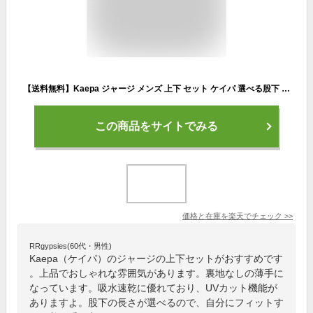
【送料無料】Kaepa ジャージ メンズ 上下 セット ケイパ 選べる股下 股下 63cm 66cm 69cm 大きいサイズ UVカット 吸水速乾 セットアップ ジップアップ トレーニングウェア KP366 【AP】
この商品をサイトでみる
価格と在庫を
楽天
でチェック
>>
RRgypsies(60代・男性)
Kaepa（ケイパ）のジャージの上下セットがおすすめです
。上品でおしゃれな雰囲気があります。裏地なしの薄手に
なっています。吸水速乾に優れており、UVカット機能が
ありますよ。股下の長さが選べるので、自分にフィットす