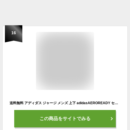
16
送料無料 アディダス ジャージ メンズ 上下 adidasAEROREADY セレーノ カット スリーストライプス トラックスーツ セットアップ 男性用 ジャージー 上下組 吸汗速乾 トレーニング 運動 スポーツウェア トラックジャケット ロングパンツ ブランド アパレル/KNA81
この商品をサイトでみる