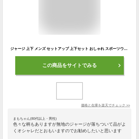
ジャージ 上下 メンズ セットアップ 上下セット おしゃれ スポーツウェア 一本 ライン 無地 フードなし ジップアップ ジャケット スタンドカラー 上 長袖 ウエストゴム 長ズボン パンツ ズボン 下 ストレッチ 吸汗速乾 黒 紺 M L LL 3L 4L 大きいサイズ 即納
この商品をサイトでみる
価格と在庫を
楽天
でチェック
>>
まもちゃん(80代以上・男性)
色々な柄もありますが無地のジャージが落ちついて品がよ
くオシャレだとおもいますのでお勧めしたいと思います