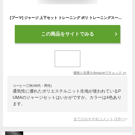
[プーマ] ジャージ 上下セット トレーニング ポリ トレーニングスーツ 678477 メンズ 24年秋冬カラー ネイビー(06) 2XL
この商品をサイトでみる
価格と在庫を
Amazon
でチェック
>>
コーヒー三杯(40代・男性)
通気性に優れたポリエステルニット生地が使われているP
UMAのジャージセットはいかがですか。カラーは4色あり
ます。
全てのおすすめコメント
(
1
件)
>