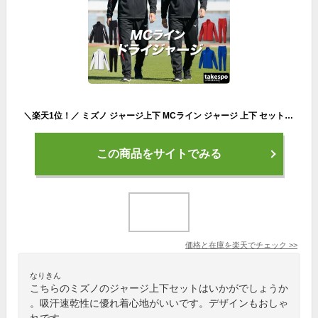
＼楽天1位！／ ミズノ ジャージ上下 MCライン ジャージ 上下 セットアップ メンズ ブランド Mizuno フルジップ 吸汗 速乾 ストレッチ 32MCA140 黒 白 紺 青 赤 新作 上下セット 大きいサイズ 有 スポーツウェア トレーニングウェア ドライ スポーツ
この商品をサイトでみる
価格と在庫を
楽天
でチェック
>>
なりきん
こちらのミズノのジャージ上下セットはいかがでしょうか
。吸汗速乾性に優れ着心地がいいです。デザインもおしゃ
れです。