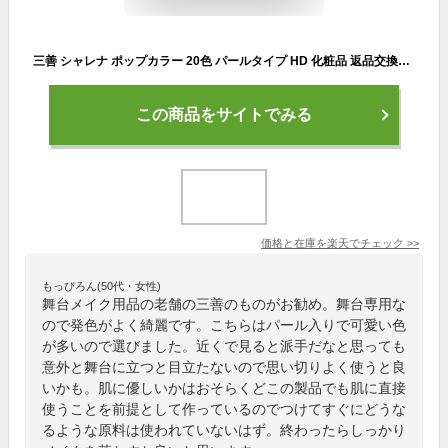
三善 シャレナ ポップカラー 20色 パールタイプ HD 化粧品 返品交換不可
この商品をサイトでみる
価格と在庫を
楽天
でチェック
>>
もっぴろん(50代・女性)
舞台メイク用品の老舗の三善のものがお勧め。舞台専用な
ので発色がよく綺麗です。こちらはパール入りで可愛い色
が多いので選びました。近くで見ると派手だなと思っても
意外と舞台に立つと目立たないので思い切りよく使うと良
いかも。肌に優しいかはおそらくどこの製品でも肌に直接
使うことを前提として作っているのでつけてすぐにどうな
るような原料は使われていないはず。終わったらしっかり