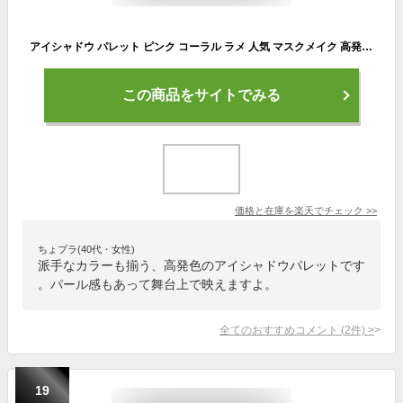
アイシャドウ パレット ピンク コーラル ラメ 人気 マスクメイク 高発色 高密着 ベース プチプラ 優秀 パウダーアイシャドー リッチな質感 上品な輝き 微細パール 大粒ラメ 艶感 透明感 Bonneil ボヌール 送料無料 ポスト投函 ネコポス
この商品をサイトでみる
価格と在庫を
楽天
でチェック
>>
ちょプラ(40代・女性)
派手なカラーも揃う、高発色のアイシャドウパレットです
。パール感もあって舞台上で映えますよ。
全てのおすすめコメント
(
2
件)
>
19