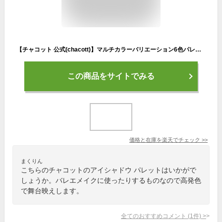
【チャコット 公式(chacott)】マルチカラーバリエーション6色パレット
この商品をサイトでみる
価格と在庫を
楽天
でチェック
>>
まくりん
こちらのチャコットのアイシャドウ パレットはいかがで
しょうか。バレエメイクに使ったりするものなので高発色
で舞台映えします。
全てのおすすめコメント
(
1
件)
>