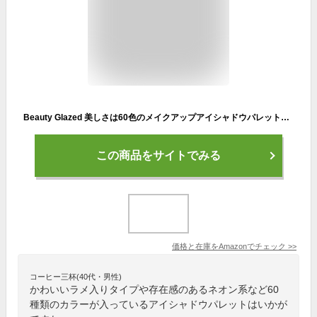
Beauty Glazed 美しさは60色のメイクアップアイシャドウパレット4で1色ボードプレスキラキラアイシャドウ4層5月回転マット真珠光沢の高い着色された化粧品アイシャドウ
この商品をサイトでみる
価格と在庫を
Amazon
でチェック
>>
コーヒー三杯(40代・男性)
かわいいラメ入りタイプや存在感のあるネオン系など60
種類のカラーが入っているアイシャドウパレットはいかが