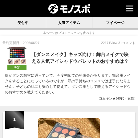
受付中
人気アイテム
マイページ
本ページはプロモーションを含みます
最終更新日：2026/06/27
22171
View
31
コメント
【ダンスメイク】キッズ向け！舞台メイクで映
える人気アイシャドウパレットのおすすめは？
決定
娘がダンス教室に通っていて、今度初めての発表会があります。舞台用メイ
クをすることになっているのですが、私の手持ちのコスメでは派手になりま
せん。子どもの肌にも安心して使えて、ダンス用として映えるアイシャドウ
のおすすめを教えてください。
コムキン★(40代・女性)
1