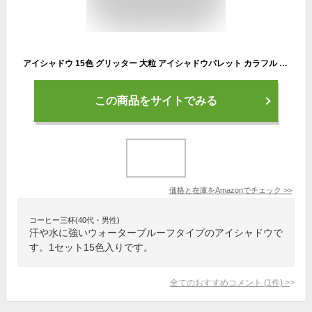
アイシャドウ 15色 グリッター 大粒 アイシャドウパレット カラフル アイシャドウベース ラメ 韓国 人気 安い 持ち運び アイパレット ダイヤモンド 立体 ナチュラル 長持ち おしゃれ アイメイク メイクアップ ウォータープルーフ 日常 通勤 パーティー(#01)
この商品をサイトでみる
価格と在庫を
Amazon
でチェック
>>
コーヒー三杯(40代・男性)
汗や水に強いウォータープルーフタイプのアイシャドウで
す。1セット15色入りです。
全てのおすすめコメント
(
1
件)
>