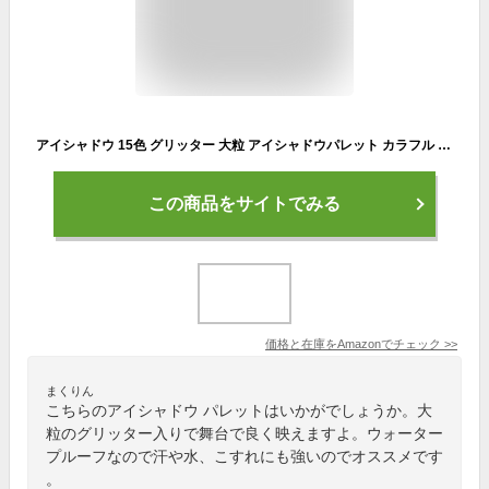
アイシャドウ 15色 グリッター 大粒 アイシャドウパレット カラフル アイシャドウベース ラメ 韓国 人気 安い 持ち運び アイパレット ダイヤモンド 立体 ナチュラル 長持ち おしゃれ アイメイク メイクアップ ウォータープルーフ 日常 通勤 パーティー(#02)
この商品をサイトでみる
価格と在庫を
Amazon
でチェック
>>
まくりん
こちらのアイシャドウ パレットはいかがでしょうか。大
粒のグリッター入りで舞台で良く映えますよ。ウォーター
プルーフなので汗や水、こすれにも強いのでオススメです
。