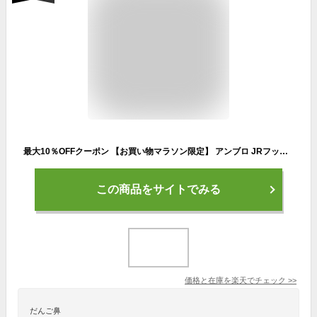
最大10％OFFクーポン 【お買い物マラソン限定】 アンブロ JRフットボールバックパック UUDVJA01 ジュニア(キッズ・子供) サッカー/フットサル UMBRO
この商品をサイトでみる
価格と在庫を
楽天
でチェック
>>
だんご鼻