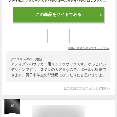
アディダス サッカー バックパック ボール用デイパック 27L ブラック/イエロー リュックサック 練習 部活 ADP50BKY adidas
この商品をサイトでみる
価格と在庫を
楽天
でチェック
>>
グラスマン(60代・男性)
アディダスのサッカー用リュックサックです。かっこいい
デザインですし、２７Ｌの大容量なので、ボールも収納で
きます。男子中学生の部活用にぴったりだと思いますよ。
全てのおすすめコメント
(
2
件)
>
10