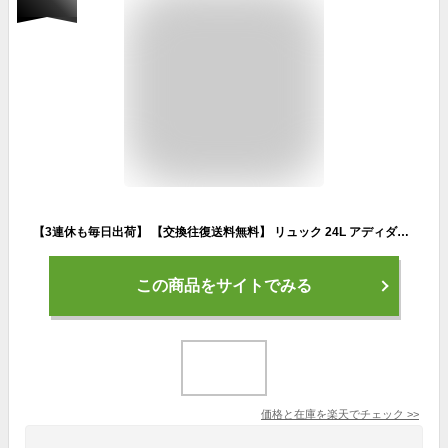
【3連休も毎日出荷】 【交換往復送料無料】 リュック 24L アディダス adidas サッカー ボール用デイパック 大容量 ADP43 フットサル バックパック リュックサック かばん 部活 合宿 旅行 バッグ刺繍有料可(B) 【365日あす楽対応】
この商品をサイトでみる
価格と在庫を
楽天
でチェック
>>