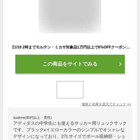
【1/16 2時までモルテン・ミカサ対象品1万円以上で6%OFFクーポン&Pアップ】 adidas アディダス サッカー ボール用デイパック 27L ブラック ルーシドレモン イエロー 黄色 黒色 リュック リュックサック 通学 部活 サッカー バレー 中学生 高校生 大学生 通勤 ADP50BKY
この商品をサイトでみる
価格と在庫を
楽天
でチェック
>>
aualone(80代以上・男性)
アディダスの中学生にも使えるサッカー用リュックサック
です。ブラックxイエローカラーのシンプルでオシャレな
デザインになっており、27Lサイズでボール収納部・シュ