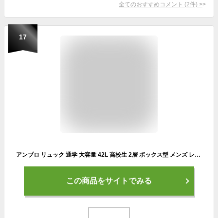
全てのおすすめコメント
(
2
件)
>
17
アンブロ リュック 通学 大容量 42L 高校生 2層 ボックス型 メンズ レディース UMBRO BESWICK スクエア 70571 バックパック リュックサック スポーツバッグ デイパック ブランド 通勤 部活 サッカー 旅行 クラブ 学生 男性 かっこいい 学校 合宿
この商品をサイトでみる