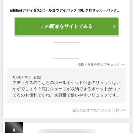
adidas(アディダス)ボールヨウデイパック 40L クロサッカーバックパック(adp48bk)
この商品をサイトでみる
価格と在庫を
楽天
でチェック
>>
ちゃゆ(50代・女性)
アディダスのこちらのボールポケット付きのリュックはい
かがでしょう？底にシューズが収納できるポケットがつい
てるのも便利ですね。大容量で使いやすいリュックです。
全てのおすすめコメント
(
1
件)
>
8