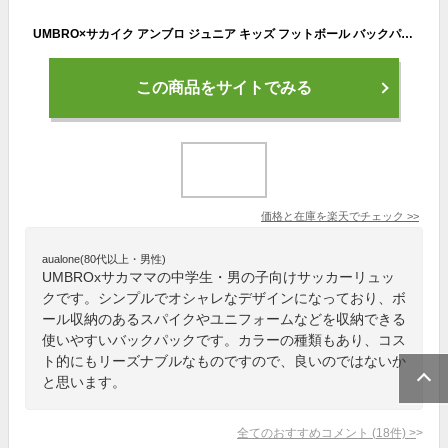
UMBRO×サカイク アンブロ ジュニア キッズ フットボール バックパック リュックサック デイパック 鞄 サッカーバッグ ボール収納 ブラック 黒 ネイビー ブルー 青 送料無料 UMBRO UF5SBP02J
この商品をサイトでみる
価格と在庫を
楽天
でチェック
>>
aualone(80代以上・男性)
UMBROxサカママの中学生・男の子向けサッカーリュッ
クです。シンプルでオシャレなデザインになっており、ボ
ール収納のあるスパイクやユニフォームなどを収納できる
使いやすいバックパックです。カラーの種類もあり、コス
ト的にもリーズナブルなものですので、良いのではないか
と思います。
全てのおすすめコメント
(
18
件)
>