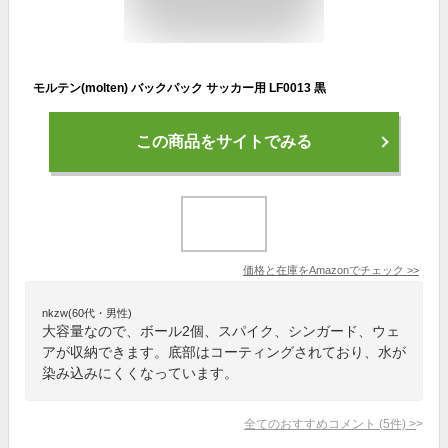
モルテン(molten) バックパック サッカー用 LF0013 黒
この商品をサイトでみる
価格と在庫を
Amazon
でチェック
>>
nkzw(60代・男性)
大容量なので、ボール2個、スパイク、シンガード、ウェ
アが収納できます。底部はコーティングされており、水が
染み込みにくくなっています。
全てのおすすめコメント
(
5
件)
>