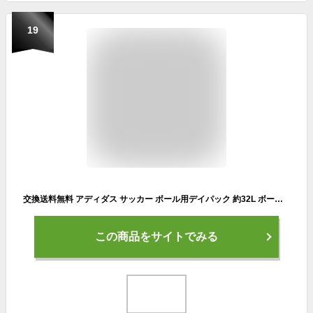
19
交換送料無料 アディダス サッカー ボール用デイパック 約32L ボール収納 シューズ収納 ADP39BK ADP39B 大容量 大型 バッグ バックパック リュックサック バッグ刺繍可(B)
この商品をサイトでみる