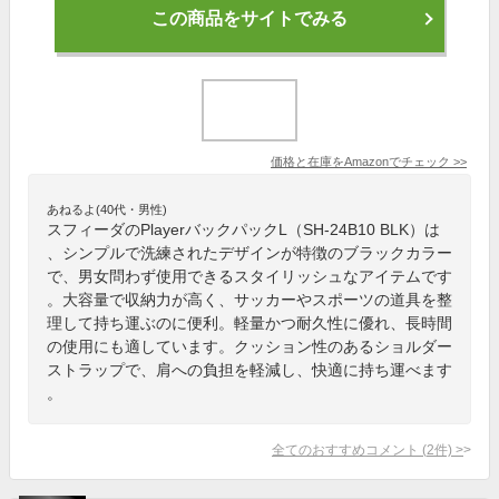
この商品をサイトでみる
価格と在庫を
Amazon
でチェック
>>
あねるよ(40代・男性)
スフィーダのPlayerバックパックL（SH-24B10 BLK）は
、シンプルで洗練されたデザインが特徴のブラックカラー
で、男女問わず使用できるスタイリッシュなアイテムです
。大容量で収納力が高く、サッカーやスポーツの道具を整
理して持ち運ぶのに便利。軽量かつ耐久性に優れ、長時間
の使用にも適しています。クッション性のあるショルダー
ストラップで、肩への負担を軽減し、快適に持ち運べます
。
全てのおすすめコメント
(
2
件)
>