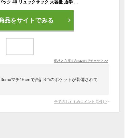
[ミズノ] NXT バックパック 40 リュックサック 大容量 通学 スポーツ用 部活 ユニセックス 33JD3001 ネイビー×レッド
商品をサイトでみる
価格と在庫を
Amazon
でチェック
>>
33cmxマチ16cmで合計8つのポケットが装備されて
全てのおすすめコメント
(
1
件)
>