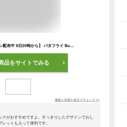
【全品3%オフクーポン配布中 9日20時から】 バタフライ Butterfly 卓球 バックパック ラフィネス・リュック 鞄 リュック リュックサック バッグ 2WAY 遠征 部活 ジム かばん PC収納 63310 280
商品をサイトでみる
価格と在庫を
楽天
でチェック
>>
ックがおすすめですよ。すっきりしたデザインでおし
ブレットも入って便利です。