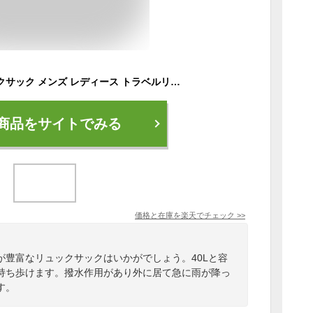
旅行リュック リュックサック メンズ レディース トラベルリュック 大容量 バックパック 40L バッグ 登山 アウトドア 撥水 旅行 遠足 登山バッグ スポーツバッグ 多機能 通学 男女兼用 1泊 2泊
商品をサイトでみる
価格と在庫を
楽天
でチェック
>>
が豊富なリュックサックはいかがでしょう。40Lと容
持ち歩けます。撥水作用があり外に居て急に雨が降っ
す。