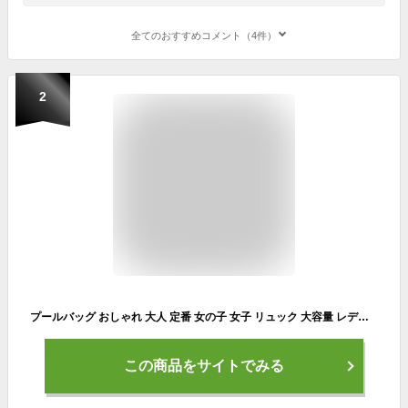
全てのおすすめコメント（4件）
2
プールバッグ おしゃれ 大人 定番 女の子 女子 リュック 大容量 レディース おしゃれ シンプル スイムバッグ ビーチバッグ プール ジム 温泉 スイミング 海水浴 乾湿分離 2層 仕分け リュックサック ジムバッグ ジムサック デイパック スポーツバッグ スポーツウェア
この商品をサイトでみる