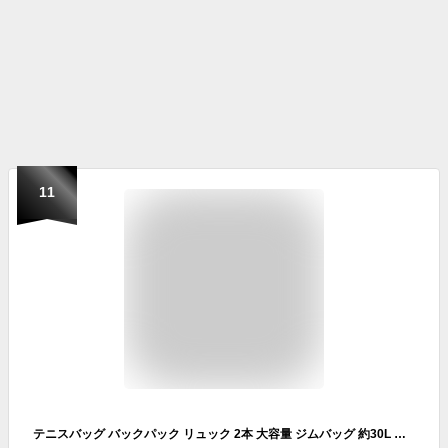
11
テニスバッグ バックパック リュック 2本 大容量 ジムバッグ 約30L ラケットバッグ ラケットケース 軽量 レディース ノベルティプレゼント★ハンナフラ Hanna Hula