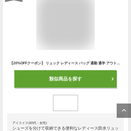
【20%OFFクーポン】 リュック レディース バッグ 通勤 通学 アウトドア プールバッグ シューズケース マザーバッグ マザーズリュック ママバッグ シンプル 軽量 大容量 かばん リュックサック おしゃれ かわいい イヤホンホール 防水 撥水 3-021
類似商品を探す
アイスイス(60代・女性)
シューズを分けて収納できる便利なレディース防水リュッ