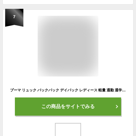
7
プーマ リュック バックパック デイパック レディース 軽量 通勤 通学 ヨガ バッグ ジム 女子高生 女子大生/ウィメンズ コア シーズナル バックパック No,075716 (01-ピーコート)
この商品をサイトでみる