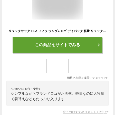
リュックサック FILA フィラ ランダムロゴ デイパック 軽量 リュック バックパック バッグ かばん レディース 女性 女の子 通学 通勤 おしゃれ 人気 スポーツ ジム アウトドア 旅行 FIMB-0851
この商品をサイトでみる
価格と在庫を
楽天
でチェック
>>
KUMIKAN(40代・女性)
シンプルながらブランドロゴがお洒落。軽量なのに大容量
で着替えなどもたっぷり入ります
全てのおすすめコメント
(
1
件)
>