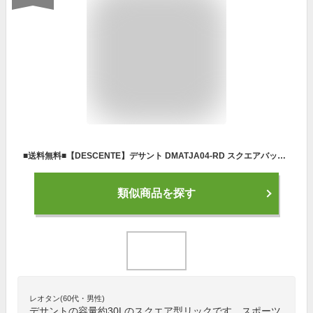
■送料無料■【DESCENTE】デサント DMATJA04-RD スクエアバッグM[レッド×ブラックグラフィック][スポーツカジュアル/バックパック/リュック/スクエア/PC収納/30L/スポーツ/通学/中学生/高校生/学生/男女兼用/ユニセックス]【RCP】
類似商品を探す
レオタン(60代・男性)
デサントの容量約30Lのスクエア型リックです。スポーツ