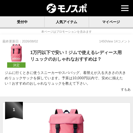
受付中
人気アイテム
マイページ
本ページはプロモーションを含みます
最終更新日：2026/08/02
1450
View
14
コメント
1万円以下で安い！ジムで使えるレディース用
リュックのおしゃれなおすすめは？
決定
ジムに行くときに使うスニーカーやスパバッグ、着替えが入る大きさの大き
めリュックサックを探しています。予算は10,000円以内で、安めに揃えた
い！おすすめのおしゃれなリュックを教えて下さい。
すもあ
1