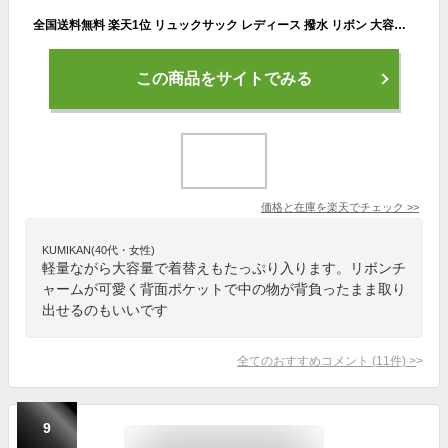
全国送料無料 楽天1位 リュックサック レディース 撥水 リボン 大容量 マザーズバッグ マザーズリュック pc バックパック 大容量 ポケット 多い 高密度 大人可愛い 軽量 A4 黒 通勤 旅行 ジム 誕生日 母の日 プレゼント
この商品をサイトでみる
価格と在庫を
楽天
でチェック
>>
KUMIKAN(40代・女性)
軽量ながら大容量で着替えもたっぷり入ります。リボンチ
ャームが可愛く背面ポケットで中の物が背負ったまま取り
出せるのもいいです
全てのおすすめコメント
(
11
件)
>
9