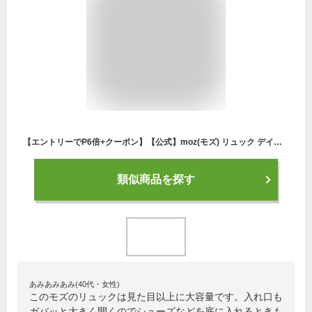
【エントリーでP6倍+クーポン】【公式】moz(モズ) リュック デイパック ZZCI-03A リュックサック バックパック レディース メンズ モズリュック かわいい ブランド ナイロン 軽量 軽い A4 おしゃれ 女性 通勤 通学 マザーズリュック マザーズバッグ 大容量 女子
類似商品を探す
あみあみあみ(40代・女性)
このモズのリュックは見た目以上に大容量です。入れ口も
ガバッと大きく開くのでシューズなどを底に入れるときも