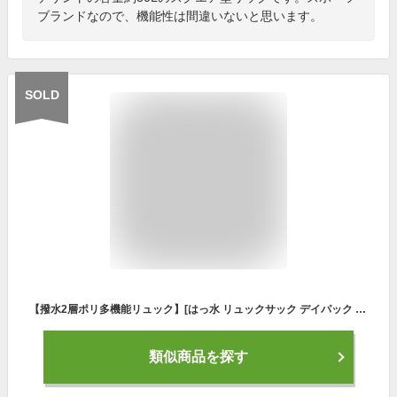
ブランドなので、機能性は間違いないと思います。
SOLD
【撥水2層ポリ多機能リュック】[はっ水 リュックサック デイパック バックパック ユニセックス 男女兼用 レディース メンズ バッグ シューズ入れ シューズケース 二層式 A4 通勤 通学 旅行 スポーツ ワークアウト ジム マザーズバッグ ママバッグ プロペラヘッズ]
類似商品を探す