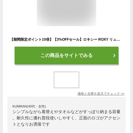
【期間限定ポイント10倍】【3%OFFセール】ロキシー ROXY リュック レディース ゴーアウト 25L バックパック リュックサック アウトドア ストリート サーフィン スノーボード スケートボード ジム フィットネス ヨガ カワイイ 通学 入学祝い ブラック 黒 GO OUT 25L RBG211301
この商品をサイトでみる
価格と在庫を
楽天
でチェック
>>
KUMIKAN(40代・女性)
シンプルながら着替えやタオルなどがすっぽり納まる容量
。耐久性に優れ普段使いしやすく、正面のロゴがアクセン
トとなりお洒落です