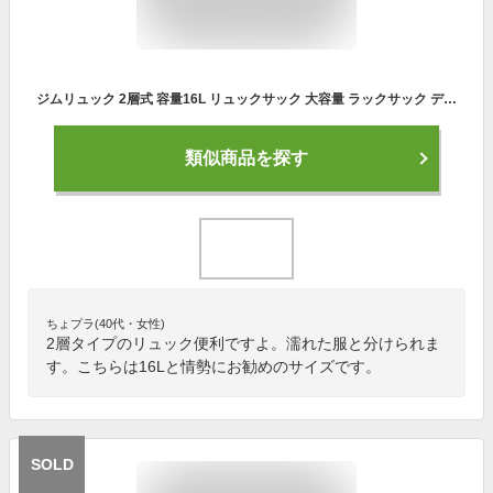
ジムリュック 2層式 容量16L リュックサック 大容量 ラックサック デイパック バックパック マザーズバッグ ジムバッグ レディース メンズ 男女兼用 ユニセックス シンプル かばん 鞄 ロゴ マーク ストラップ コンパクト 軽量 収納 小物入れ カジュアル P2【定形外郵便対応】
類似商品を探す
ちょプラ(40代・女性)
2層タイプのリュック便利ですよ。濡れた服と分けられま
す。こちらは16Lと情勢にお勧めのサイズです。
SOLD