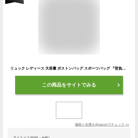
リュック レディース 大容量 ボストンバッグ スポーツバッグ 『背負えて 、肩掛けもできて、手でも持てる 3WAY』旅行バッグ 防水 軽量 乾湿分離 通勤 通学 アウトドア 登山 フィットネスヨガ ジムバッグ
この商品をサイトでみる
価格と在庫を
Amazon
でチェック
>>
アイスイス(60代・女性)