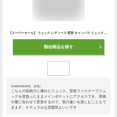
【スーパーセール】 リュック レディース 変形 キャンバス リュックレディース キャンバスリュック リュックサック A4 大容量 多収納 背面ファスナー 多収納ポケット ナチュラル 黒 ブラック おしゃれ 大人 かわいい マザーズリュック 通勤 通学/RK-ZIP プレゼント 実用的
類似商品を探す
KUMIKAN(40代・女性)
こちらの収納力に優れたリュック。背面ファスナーでリュ
ックを背負ったままメインポケットにアクセスでき、荷物
や量に合わせて変形するので、形の違いを楽しむこともで
きます。ナチュラルな雰囲気もいいです