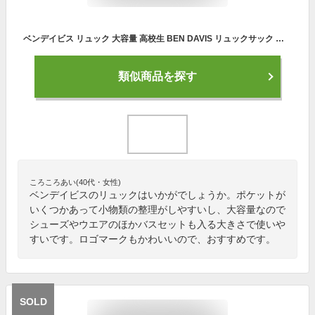
ベンデイビス リュック 大容量 高校生 BEN DAVIS リュックサック レディース メンズ 36L A4 バックパック 通勤 通学 黒 中学生 大学生 ポケット多い リュック おしゃれ 大容量リュック シンプル 頑丈 丈夫 カジュアル ストリート 学生 ジム キーホルダー付き 背面ファスナー
類似商品を探す
ころころあい(40代・女性)
ベンデイビスのリュックはいかがでしょうか。ポケットが
いくつかあって小物類の整理がしやすいし、大容量なので
シューズやウエアのほかバスセットも入る大きさで使いや
すいです。ロゴマークもかわいいので、おすすめです。
SOLD