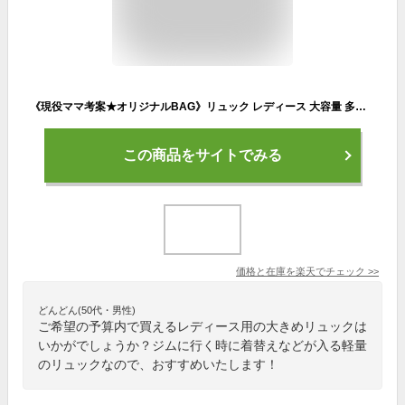
《現役ママ考案★オリジナルBAG》リュック レディース 大容量 多機能 マザーズリュック リュックサック 背面ファスナー ママバッグ ママリュック マザーズバッグ 撥水 無地 おしゃれ 軽量 バッグ 大きめ 大人 通勤 通学 女子 ジム ペットボトルホルダー 水筒 2209ss
この商品をサイトでみる
価格と在庫を
楽天
でチェック
>>
どんどん(50代・男性)
ご希望の予算内で買えるレディース用の大きめリュックは
いかがでしょうか？ジムに行く時に着替えなどが入る軽量
のリュックなので、おすすめいたします！