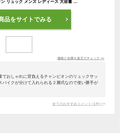
【SALE】 チャンピオン リュック メンズ レディース 大容量 Champion リュックサック Montana モンタナ 二層式 BOXリュック スクエア BOX型 かばん 黒 PC収納 PC スポーツ おしゃれ シンプル 軽量 通学 学生 部活 中学生 高校生 塾 旅行 人気 A4 B4 35L 63804
商品をサイトでみる
価格と在庫を
楽天
でチェック
>>
量でおしゃれに背負えるチャンピオンのリュックサッ
スパイクが分けて入れられる２層式なので使い勝手が
全てのおすすめコメント
(
1
件)
>