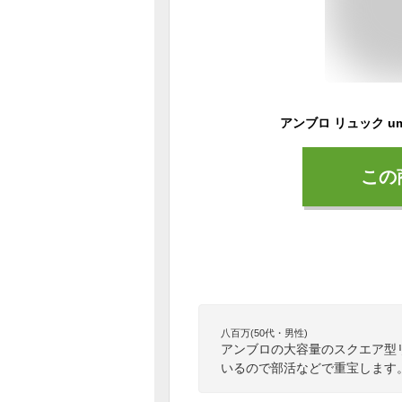
この
八百万(50代・男性)
アンブロの大容量のスクエア型
いるので部活などで重宝します