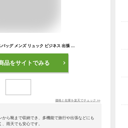
【送料無料】ビジネスバッグ メンズ リュック ビジネス 出張 旅行 アウトドア 通勤 通学 A4 PC 大容量 ビジネスリュック USB充電ポート 多機能 靴 野球 メンズ レディース 大容量 防水 バックパック パソコン スポーツリュック ポーツ 通学 登山 旅行 通勤 大学生 高校生
商品をサイトでみる
価格と在庫を
楽天
でチェック
>>
ンから靴まで収納でき、多機能で旅行や出張などにも
く、雨天でも安心です。