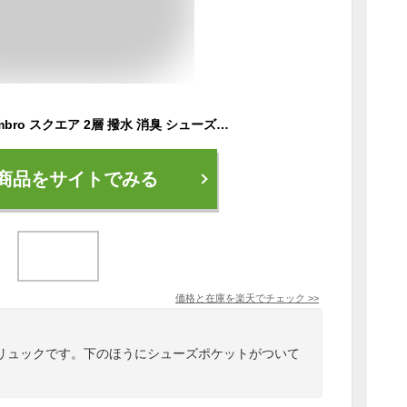
アンブロ リュック umbro スクエア 2層 撥水 消臭 シューズポケット付き メンズ レディース 大容量 42L リュックサック バックパック デイパック スクエアリュック A4 B4 抗菌 通勤 通学 通勤用 通学用 中学生 高校生 学生 旅行 部活 アウトドア BESWICK 70571
商品をサイトでみる
価格と在庫を
楽天
でチェック
>>
リュックです。下のほうにシューズポケットがついて
。