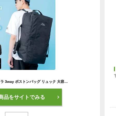
【セール】 FILA フィラ 3way ボストンバッグ リュック 大容量 約50L 軽い ショルダーバッグ 修学旅行 バッグ 林間学校 メンズ レディース 合宿 キャンプ 1〜2泊 男子 女子 おしゃれ 学生 高校生 大人 スポーツバッグ 旅行バッグ ブランド 黒 karlas別注
商品をサイトでみる