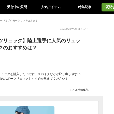
受付中の質問
人気アイテム
特集記事
質問
ージはプロモーションを含みます
12399
View
25
コメント
ツリュック】陸上選手に人気のリュッ
クのおすすめは？
リュックを購入したいです。スパイクなどが取り出しやすい
量のスポーツリュックおすすめを教えてください！
モノスポ編集部