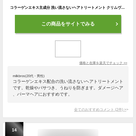
コラーゲンエキス主成分 洗い流さないヘアトリートメント クリムヴィータ ピュアコラ ブースターエマルジョン 100g アウトバス ジャスミン 香り 美容室専売 新発売 正規品 ダメージヘア 乾燥 髪 パサつき 気になる うねり カラー パーマ持続力 フェルミナ
この商品をサイトでみる
価格と在庫を
楽天
でチェック
>>
milkbros(20代・男性)
コラーゲンエキス配合の洗い流さないヘアトリートメント
です。乾燥やパサつき、うねりを防ぎます。ダメージヘア
、パーマヘアにおすすめです。
全てのおすすめコメント
(
2
件)
>
14