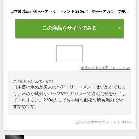
日本盛 米ぬか美人ヘアトリートメント 220gパーマやヘアカラーで髪の痛みが気になる方に
この商品をサイトでみる
価格と在庫を
楽天
でチェック
>>
こさめちゃん(50代・女性)
日本盛の米ぬか美人のヘアトリートメントはいかがでしょ
う。米ぬか成分がパーマやヘアカラーで痛んだ髪をケアし
てくれますよ。220g入りでお手頃な価格な所も魅力でお
すすめです。
全てのおすすめコメント
(
1
件)
>