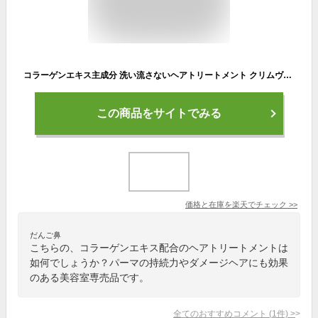
コラーゲンエキス主成分 洗い流さないヘアトリートメント クリムヴィータ ピュアコラ ブースターエマルジョン 100g アウトバス 華やかなジャスミン 安らぐピーチ 香り 美容室専売 正規品 ダメージヘア 乾燥 髪 パサつき 気になる うねり カラー パーマ持続力 フェルミナ
この商品をサイトでみる
価格と在庫を
楽天
でチェック
>>
だんご鼻
こちらの、コラーゲンエキス配合のヘアトリートメントは
如何でしょうか？パーマの持続力やダメージヘアにも効果
のある美容室専売品です。
全てのおすすめコメント
(
1
件)
>