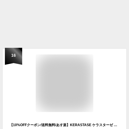
16
【10%OFFクーポン/送料無料/あす楽】KERASTASE ケラスターゼ RE マスク ド フォルス 200g 正規販売店 ダメージ毛 ヘアトリートメント カラー パーマ 高品質 プレゼント おすすめ レジスタンス グリーン 緑 トリートメント 正規品 サロン専売 美容室専売 グリーン