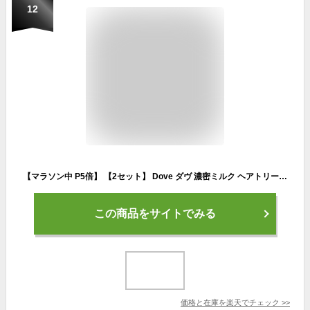
12
【マラソン中 P5倍】 【2セット】 Dove ダヴ 濃密ミルク ヘアトリートメント 180g つや髪 うるおい しっとり ヘアケア ダメージヘア おすすめ ユニリーバ まとまる なめらか 洗い流すトリートメント 時短 10秒 保湿 フレッシュ 香り パーマ カラー ダメージケア
この商品をサイトでみる
価格と在庫を
楽天
でチェック
>>