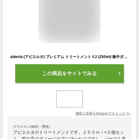
abierta (アビエルタ) プレミアム トリートメントＸ2 (250ml) 集中ダメージケア 洗い流す 流さない (2wayタイプ) 褪色防止 パーマ長持ち ギフト
この商品をサイトでみる
価格と在庫を
Amazon
でチェック
>>
グラスマン(60代・男性)
アビエルタのトリートメントです。２５０ｍｌ×２個セッ
ト。髪の毛のダメージケアにぴったりですし、パーマも長