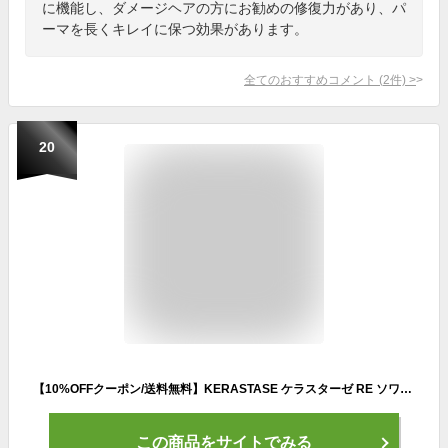
に機能し、ダメージヘアの方にお勧めの修復力があり、パ
ーマを長くキレイに保つ効果があります。
全てのおすすめコメント
(
2
件)
>
20
【10%OFFクーポン/送料無料】KERASTASE ケラスターゼ RE ソワン ド フォルス 200g 【正規販売店】 ダメージ毛 ヘアトリートメント カラー パーマ 高品質 プレゼント おすすめ 美容室 サロン専売 レジスタンス トリートメント ケア ダメージケア 緑 みどり
この商品をサイトでみる