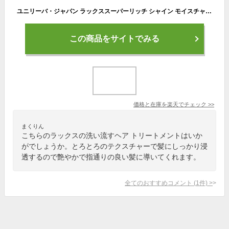
ユニリーバ・ジャパン ラックススーパーリッチ シャイン モイスチャー とろとろ 保湿 トリートメント300g| ヘアトリートメント ダメージケア ヘアマスク 傷んだ髪 トリートメント 洗い流すトリートメント 保湿 ツヤ
この商品をサイトでみる
価格と在庫を
楽天
でチェック
>>
まくりん
こちらのラックスの洗い流すヘア トリートメントはいか
がでしょうか。とろとろのテクスチャーで髪にしっかり浸
透するので艶やかで指通りの良い髪に導いてくれます。
全てのおすすめコメント
(
1
件)
>