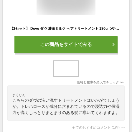
【2セット】 Dove ダヴ 濃密ミルク ヘアトリートメント 180g つや髪 うるおい しっとり ヘアケア ダメージヘア おすすめ ユニリーバ まとまる なめらか 洗い流すトリートメント 時短 10秒 保湿 フレッシュ 香り パーマ カラー ダメージケア
この商品をサイトでみる
価格と在庫を
楽天
でチェック
>>
まくりん
こちらのダヴの洗い流すトリートメントはいかがでしょう
か。トレハロースが成分に含まれているので浸透力や保湿
力が高くしっとりまとまりのある髪に導いてくれますよ。
全てのおすすめコメント
(
1
件)
>