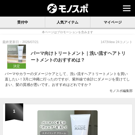
受付中
人気アイテム
マイページ
本ページはプロモーションを含みます
最終更新日：2026/07/21
1473
View
24
コメント
パーマ向けトリートメント｜洗い流すヘアトリ
ートメントのおすすめは？
決定
パーマやカラーのダメージケアとして、洗い流すヘアトリートメントを買い
直したい！3月に沖縄に行ったのですが、紫外線で余計にダメージを受けてし
まい、髪の質感が悪いです。おすすめはどれですか？
モノスポ編集部
1