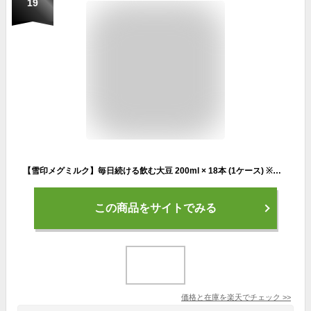
19
【雪印メグミルク】毎日続ける飲む大豆 200ml × 18本 (1ケース) ※ただし離島・沖縄は別途送料が必要となります。【豆乳】【ノンコレステロール】【香料不使用】【大豆イソフラボン】【遺伝子組み換え大豆不使用】【RCP】
この商品をサイトでみる
価格と在庫を
楽天
でチェック
>>