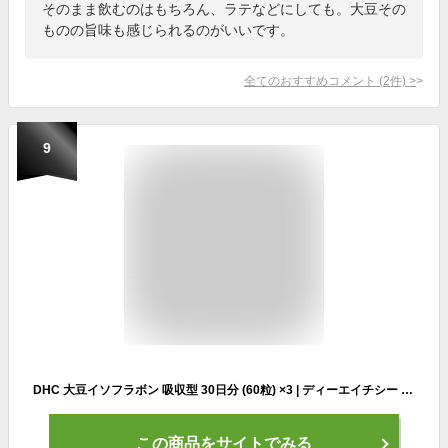
そのまま飲むのはもちろん、ラテなどにしても。大豆その
ものの旨味も感じられるのがいいです。
全てのおすすめコメント
(
2
件)
>
9
DHC 大豆イソフラボン 吸収型 30日分 (60粒) ×3 | ディーエイチシー サプリメント サプリ 健康食品 健康サプリ カプセル さぷり 栄養食品 食事で不足 栄養剤 エクオール イソフラボン アグリコン型 アマニエキス ビタミンD 葉酸 ラクトビオン酸 ハツラツ レディース 効果
この商品をサイトでみる