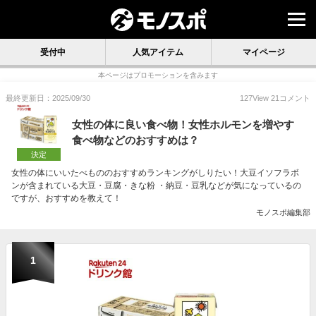
受付中
人気アイテム
マイページ
本ページはプロモーションを含みます
最終更新日：2025/09/30
127
View
21
コメント
女性の体に良い食べ物！女性ホルモンを増やす
食べ物などのおすすめは？
決定
女性の体にいいたべもののおすすめランキングがしりたい！大豆イソフラボ
ンが含まれている大豆・豆腐・きな粉 ・納豆・豆乳などが気になっているの
ですが、おすすめを教えて！
モノスポ編集部
1