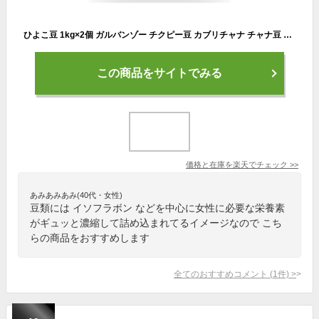
ひよこ豆 1kg×2個 ガルバンゾー チクピー豆 カブリチャナ チャナ豆 エジプト豆 生豆 乾燥豆 グルテンフリー 穀類 無添加 100% 業務用 大容量 お得 スーパーフード アメリカ産 着色料 香料 不使用 たんぱく質 食物繊維 ビタミン B1 B6 葉酸 イソフラボン ヴィーガン ビーガン
この商品をサイトでみる
価格と在庫を
楽天
でチェック
>>
あみあみあみ(40代・女性)
豆類には イソフラボン などを中心に女性に必要な栄養素
がギュッと濃縮して詰め込まれてるイメージなので こち
らの商品をおすすめします
全てのおすすめコメント
(
1
件)
>