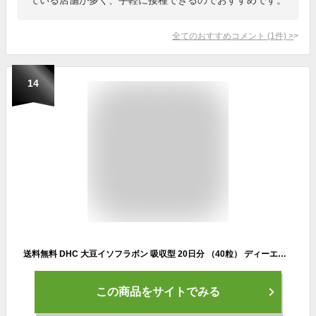
全てのおすすめコメント
(
1
件)
>
14
送料無料 DHC 大豆イソフラボン 吸収型 20日分 （40粒） ディーエイチシー サプリメント ラクトビオン酸 ホップエキス アマニ抽出物 ステアリン酸Ca シクロデキストリン セラック 葉酸 ビタミンD3 健康食品 ビューティー 食事で不足 リズム 粒タイプ 飲みやすい 効率 日本製
この商品をサイトでみる