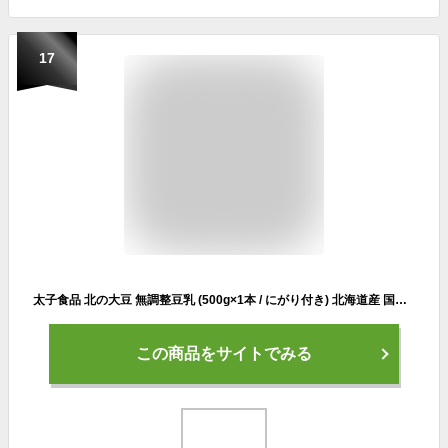
17
太子食品 北の大豆 無調整豆乳 (500g×1本 / にがり付き) 北海道産 国産大豆 100％使用 豆腐が作れる 豆乳 (食物繊維/無調整 無添加) イソフラボン
この商品をサイトでみる