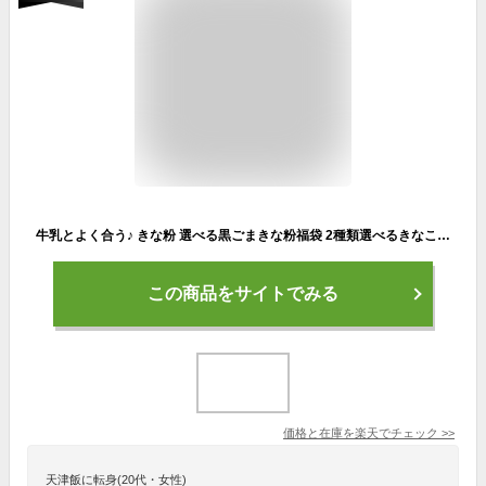
牛乳とよく合う♪ きな粉 選べる黒ごまきな粉福袋 2種類選べるきなこ(保健機能食品) 送料無料 元祖黒ごまきな粉 黒ごまきな粉アーモンド 福袋/大豆/黒ゴマ/おいしい/きなこ/キナコ/黄粉/簡単/栄養豊富/手軽/スイーツ/お菓子 大豆 特集 保存食 非常食
この商品をサイトでみる
価格と在庫を
楽天
でチェック
>>
天津飯に転身(20代・女性)