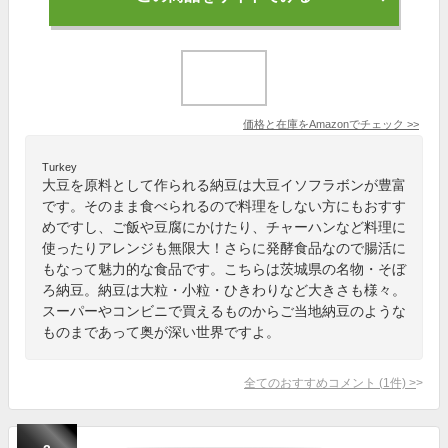
価格と在庫を
Amazon
でチェック
>>
Turkey
大豆を原料として作られる納豆は大豆イソフラボンが豊富
です。そのまま食べられるので料理をしない方にもおすす
めですし、ご飯や豆腐にかけたり、チャーハンなど料理に
使ったりアレンジも無限大！さらに発酵食品なので腸活に
もなって魅力的な食品です。こちらは茨城県の名物・そぼ
ろ納豆。納豆は大粒・小粒・ひきわりなど大きさも様々。
スーパーやコンビニで買えるものからご当地納豆のような
ものまであって奥が深い世界ですよ。
全てのおすすめコメント
(
1
件)
>