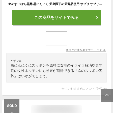
命のすっぽん黒酢 黒にんにく 天皇陛下の天覧品使用 サプリ サプリメント にんにく すっぽん コラーゲン ニンニク スッポン黒酢 黒酢にんにく 青森 にんにく卵黄 高める アミノ酸 5-ala 5ala 産後 イライラ pms 女性ホルモン 健康食品 国産 ギフト 命の母 男性 女性 更年期
この商品をサイトでみる
価格と在庫を
楽天
でチェック
>>
かずフル
黒にんにくにスッポンを原料に女性のイライラ解消や更年
期の女性ホルモンにも効果が期待できる「命のスッポン黒
酢」はいかがでしょう。
全てのおすすめコメント
(
2
件)
>
SOLD