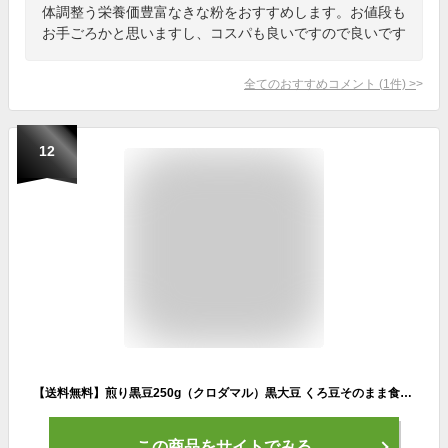
体調整う栄養価豊富なきな粉をおすすめします。お値段も
お手ごろかと思いますし、コスパも良いですので良いです
全てのおすすめコメント
(
1
件)
>
12
【送料無料】煎り黒豆250g（クロダマル）黒大豆 くろ豆そのまま食べても、黒豆茶・茹でにしても旨い黒豆ダイエットにもお薦めの無添加ヘルシー食材お菓子 小分け 炒り焙煎 ダイエット 大豆タンパク お取り寄せグルメ エシカルフード プロテインフード
この商品をサイトでみる