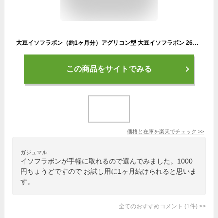
大豆イソフラボン（約1ヶ月分）アグリコン型 大豆イソフラボン 26mg ビタミンD 葉酸 サプリ サプリメント 女性サプリ1000円ポッキリ 送料無料【新商品2021】【seedcoms_DEAL2】/D0818
この商品をサイトでみる
価格と在庫を
楽天
でチェック
>>
ガジュマル
イソフラボンが手軽に取れるので選んでみました。1000
円ちょうどですので お試し用に1ヶ月続けられると思いま
す。
全てのおすすめコメント
(
1
件)
>