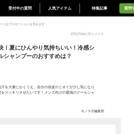
受付中の質問
人気アイテム
特集記事
質問
ージはプロモーションを含みます
15512
View
26
コメント
快！夏にひんやり気持ちいい！冷感シ
ルシャンプーのおすすめは？
は汗を大量にかくうえ、自分の頭皮のニオイが少し気になり
髪をスッキリさせたいです！メンズ向けの最強のクールシャ
モノスポ編集部