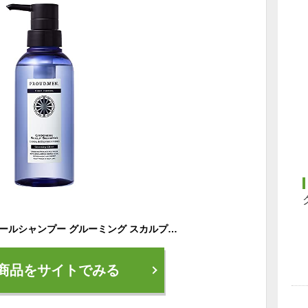
プラウドメン 冷感 クールシャンプー グルーミング スカルプシャンプー クール＆リフレッシング 300ml (グルーミング・シトラスの香り) [シャンプー メンズ 男性]
商品をサイトでみる