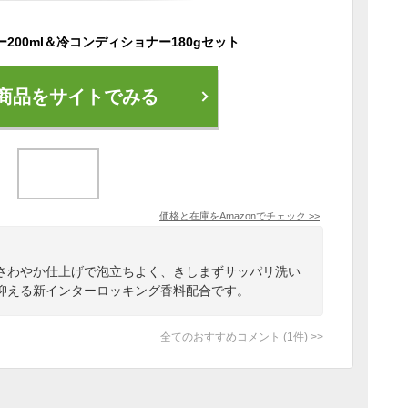
200ml＆冷コンディショナー180gセット
商品をサイトでみる
価格と在庫を
Amazon
でチェック
>>
さわやか仕上げで泡立ちよく、きしまずサッパリ洗い
抑える新インターロッキング香料配合です。
全てのおすすめコメント
(
1
件)
>