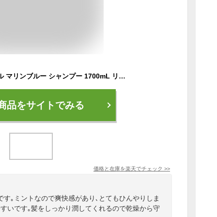
サンコール ミントベル マリンブルー シャンプー 1700mL リフィル 詰め替え つめかえ クール 冷感 爽快 スッキリ サロン専売品 おすすめ 夏 人気 冷涼感 清涼感 SUNCALL 送料無料
商品をサイトでみる
価格と在庫を
楽天
でチェック
>>
です｡ミントなので爽快感があり､とてもひんやりしま
やすいです｡髪をしっかり潤してくれるので乾燥から守