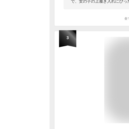
で、女の子の上履き入れにぴっ
全
3