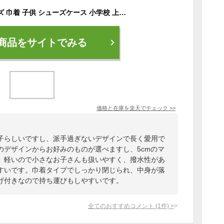
シューズバッグ キッズ 巾着 子供 シューズケース 小学校 上履き入れ女の子 撥水 保育園 入学準備 入園準備 巾着袋 プチアンジェリーナ tcpt
商品をサイトでみる
価格と在庫を
楽天
でチェック
>>
子らしいですし、派手過ぎないデザインで長く愛用で
のデザインからお好みのものが選べますし、5cmのマ
。軽いので小さなお子さんも扱いやすく、撥水性があ
すいです。巾着タイプでしっかり閉じられ、中身が落
げ付きなので持ち運びもしやすいです。
全てのおすすめコメント
(
1
件)
>