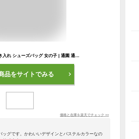
シューズケース 上履き入れ シューズバッグ 女の子 | 通園 通学 子供用 キルティング 上履き入れ 上履き袋 上靴入れ 幼稚園 シューズ入れ 保育園 幼稚園 入園グッズ 小学生 女の子 男の子 シューズ袋 シューズバック 小学校
商品をサイトでみる
価格と在庫を
楽天
でチェック
>>
バッグです。かわいいデザインとパステルカラーなの