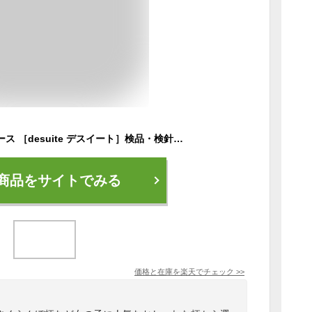
国内縫製 シューズケース ［desuite デスイート］検品・検針済 上履き入れ 小学校 サイズ 女の子 男の子 体育館 シューズ キッズ 上履き おしゃれ ジュニア 高学年 低学年 幼稚園 シューズ入れ キルティング シューズバッグ 小学生 子供 シューズ袋 保育園 【メ無】
商品をサイトでみる
価格と在庫を
楽天
でチェック
>>