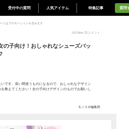
受付中の質問
人気アイテム
特集記事
質問
ージはプロモーションを含みます
141
View
25
コメント
女の子向け！おしゃれなシューズバッ
？
たいです。長い間使うものになるので、おしゃれなデザイン
めを教えてください！女の子向けデザインのものでお願いし
モノスポ編集部