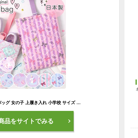
【日本製】シューズバッグ 女の子 上履き入れ 小学校 サイズ [ 上履き袋 上靴入れ 上靴袋 子供 高学年 幼稚園 通園 通学 入学グッズ 小学生 メール便可 パープル ラベンダー ピンク ミント グリーン ブルー 水色 ネイビー ]
商品をサイトでみる