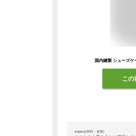
この
enperu(30代・女性)