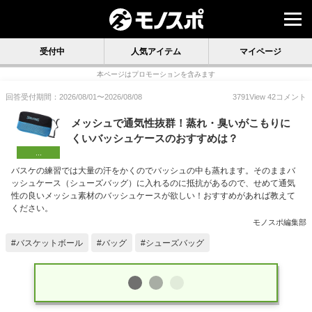
受付中
人気アイテム
マイページ
本ページはプロモーションを含みます
回答受付期間：
2026/08/01
〜
2026/08/08
3791
View
42
コメント
メッシュで通気性抜群！蒸れ・臭いがこもりに
くいバッシュケースのおすすめは？
...
バスケの練習では大量の汗をかくのでバッシュの中も蒸れます。そのままバ
ッシュケース（シューズバッグ）に入れるのに抵抗があるので、せめて通気
性の良いメッシュ素材のバッシュケースが欲しい！おすすめがあれば教えて
ください。
モノスポ編集部
バスケットボール
バッグ
シューズバッグ