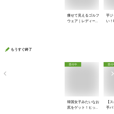
痩せて見えるゴルフ
芋ジ
ウェア｜レディース
い！
向け！ぽっちゃりさ
ャー
んのゴルフウェアの
は？
おすすめは？
もうすぐ終了
受付中
受付
韓国女子みたいなお
【ス
尻をゲット！ヒップ
手パ
パッドのおすすめ
ース