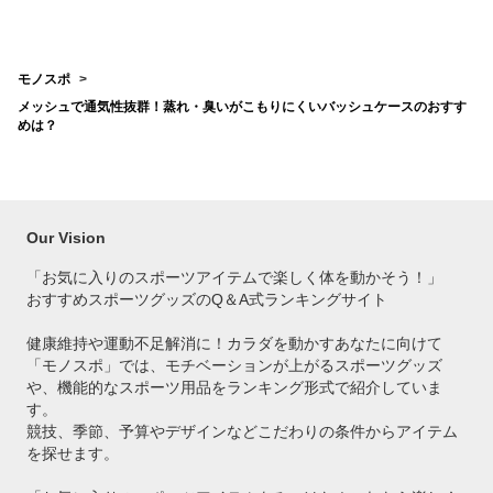
は？
を教
モノスポ
メッシュで通気性抜群！蒸れ・臭いがこもりにくいバッシュケースのおすす
めは？
Our Vision
「お気に入りのスポーツアイテムで
楽しく体を動かそう！」
おすすめスポーツグッズのQ＆A式ランキングサイト
健康維持や運動不足解消に！カラダを動かすあなたに向けて
「モノスポ」では、モチベーションが上がるスポーツグッズ
や、機能的なスポーツ用品をランキング形式で紹介していま
す。
競技、季節、予算やデザインなどこだわりの条件からアイテム
を探せます。