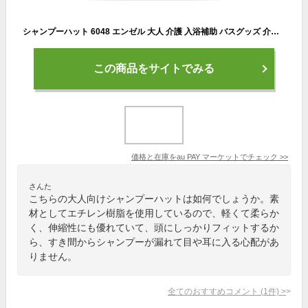
シャンプーハット 6048 エンゼル 大人 介護 入浴補助 バスグッズ 介護用品
この商品をサイトでみる
価格と在庫を
au PAY マーケット
でチェック
>>
さんた
こちらの大人向けシャンプーハットは如何でしょうか。素
材としてエチレン樹脂を使用しているので、軽くて柔らか
く、伸縮性にも優れていて、頭にしっかりフィットするか
ら、すき間からシャンプーが漏れて目や耳に入る心配があ
りません。
全てのおすすめコメント
(
1
件)
>