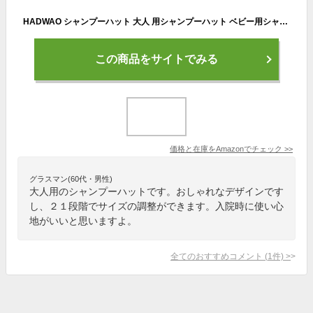
HADWAO シャンプーハット 大人 用シャンプーハット ベビー用シャンプーハット バスハット 介護 サイズ調整 バス用品 21段階 長さ調整 洗髪用 シャンプー用 お風呂グッズ お風呂用品 バスタイム お風呂 トレーニング シャワーキャップ 保護 目 耳 シャンプーの侵入を避ける 6ヶ月～ ウェーブ型 から大人まで (ブルー)
この商品をサイトでみる
価格と在庫を
Amazon
でチェック
>>
グラスマン(60代・男性)
大人用のシャンプーハットです。おしゃれなデザインです
し、２１段階でサイズの調整ができます。入院時に使い心
地がいいと思いますよ。
全てのおすすめコメント
(
1
件)
>