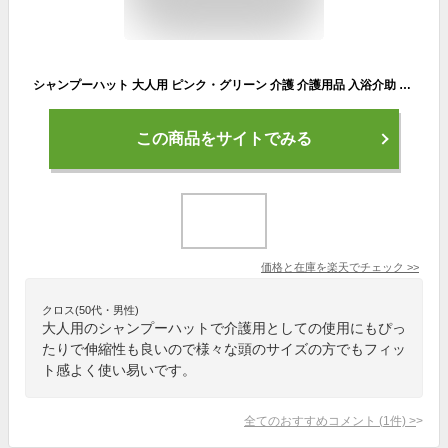
シャンプーハット 大人用 ピンク・グリーン 介護 介護用品 入浴介助 入浴グッズ 伸縮性 お風呂用品 目の保護 顔の保護
この商品をサイトでみる
価格と在庫を
楽天
でチェック
>>
クロス(50代・男性)
大人用のシャンプーハットで介護用としての使用にもぴっ
たりで伸縮性も良いので様々な頭のサイズの方でもフィッ
ト感よく使い易いです。
全てのおすすめコメント
(
1
件)
>