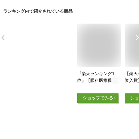
ランキング内で紹介されている商品
『楽天ランキング1
【楽天
位』【眼科医推薦】
位入賞
Aikuruc 大人用 シャ
シャン
ンプーハット 介護に
スグッ
ショップでみる
ショ
子供にも使える 21段
ちゃん
階サイズ調整 バス用
介護 キ
品
ワンサ