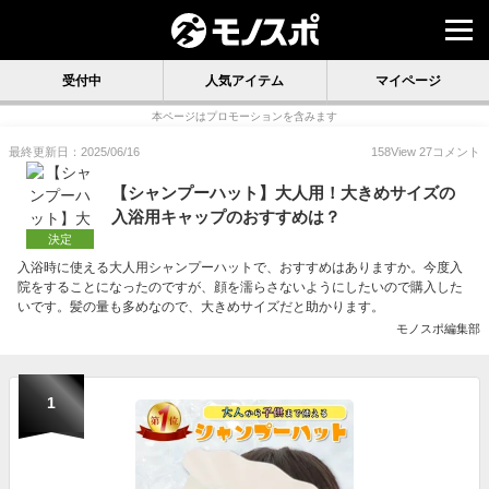
受付中
人気アイテム
マイページ
本ページはプロモーションを含みます
最終更新日：2025/06/16
158
View
27
コメント
【シャンプーハット】大人用！大きめサイズの
入浴用キャップのおすすめは？
決定
入浴時に使える大人用シャンプーハットで、おすすめはありますか。今度入
院をすることになったのですが、顔を濡らさないようにしたいので購入した
いです。髪の量も多めなので、大きめサイズだと助かります。
モノスポ編集部
1