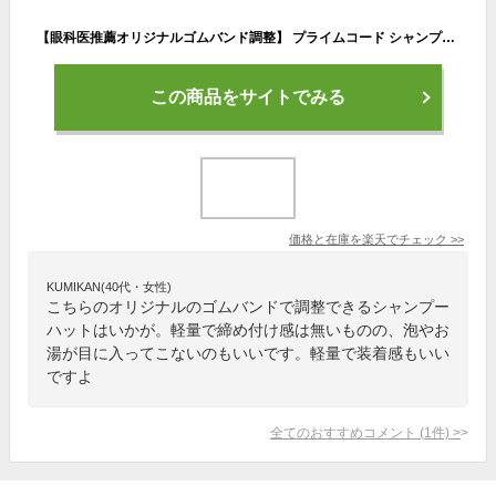
【眼科医推薦オリジナルゴムバンド調整】 プライムコード シャンプーハット 大人用 子供用 介護 幼児 赤ちゃん ピッタリフィット 軽量
この商品をサイトでみる
価格と在庫を
楽天
でチェック
>>
KUMIKAN(40代・女性)
こちらのオリジナルのゴムバンドで調整できるシャンプー
ハットはいかが。軽量で締め付け感は無いものの、泡やお
湯が目に入ってこないのもいいです。軽量で装着感もいい
ですよ
全てのおすすめコメント
(
1
件)
>