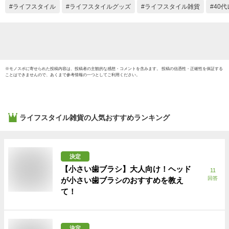
ライフスタイル
ライフスタイルグッズ
ライフスタイル雑貨
40
※
モノスポ
に寄せられた投稿内容は、投稿者の主観的な感想・コメントを含みます。 投稿の信憑性・正確性を保証する
ことはできませんので、あくまで参考情報の一つとしてご利用ください。
ライフスタイル雑貨
の人気おすすめランキング
決定
【小さい歯ブラシ】大人向け！ヘッド
11
回答
が小さい歯ブラシのおすすめを教え
て！
決定