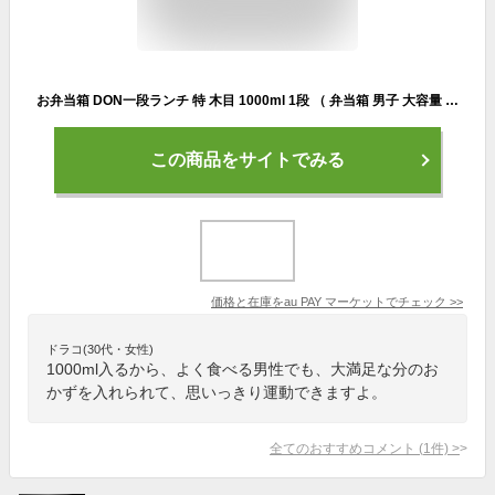
お弁当箱 DON一段ランチ 特 木目 1000ml 1段 （ 弁当箱 男子 大容量 レンジ対応 日本製 おしゃれ 電子レンジ対応 食洗機対応 特盛 かわい
この商品をサイトでみる
価格と在庫を
au PAY マーケット
でチェック
>>
ドラコ(30代・女性)
1000ml入るから、よく食べる男性でも、大満足な分のお
かずを入れられて、思いっきり運動できますよ。
全てのおすすめコメント
(
1
件)
>