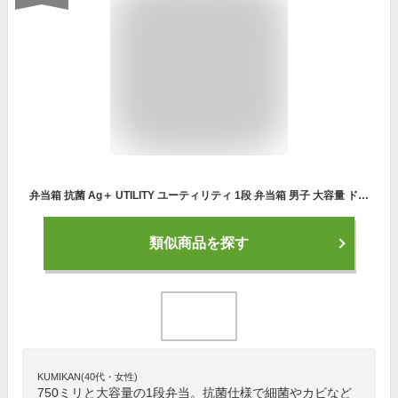
弁当箱 抗菌 Ag＋ UTILITY ユーティリティ 1段 弁当箱 男子 大容量 ドーム1段ランチボックス 750ml ドーム型 お弁当箱 メンズ 男性 お弁当箱 男子 大容量 女子 大人 おしゃれ 子供 レンジ対応 食洗機対応 日本製 国産 イエロースタジオ
類似商品を探す
KUMIKAN(40代・女性)
750ミリと大容量の1段弁当。抗菌仕様で細菌やカビなど