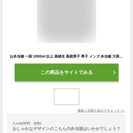
お弁当箱 一段 1000ml 以上 高校生 高校男子 男子 メンズ 弁当箱 大容量 1300ml 男性 男の子 大人 子供 中学生 電子レンジ対応 食洗機対応 おしゃれ 日本製 lbh KLBTM10 [ ル・ボア・オム ドーム型 1段 ランチボックス 19064]
この商品をサイトでみる
価格と在庫を
楽天
でチェック
>>
ちゃゆ(50代・女性)
おしゃれなデザインのこちらの弁当箱はいかがでしょう？