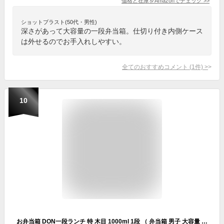
価格と在庫を
Amazon
でチェック
>>
ショットブラスト(50代・男性)
深さがあって大容量の一段弁当箱。仕切り付き内側ケース
は外せるのでお手入れしやすい。
全てのおすすめコメント
(
1
件)
>
10
お弁当箱 DON一段ランチ 特 木目 1000ml 1段 （ 弁当箱 男子 大容量 レンジ対応 日本製 おしゃれ 電子レンジ対応 食洗機対応 特盛 かわいい メンズ ランチボックス シンプル 木製風 ）【39ショップ】