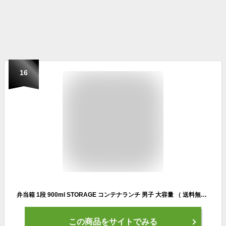
16
弁当箱 1段 900ml STORAGE コンテナランチ 男子 大容量 （ 送料無料 お弁当箱 ランチボックス レンジ対応 食洗機対応 一段 男性 レンジOK 食洗機OK 仕切り付き ドーム型 4点ロック お弁当 弁当 日本製 おしゃれ ）【3980円以上送料無料】
この商品をサイトでみる