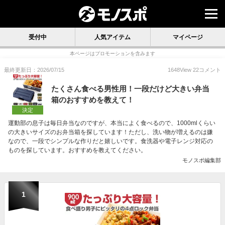
受付中
人気アイテム
マイページ
本ページはプロモーションを含みます
最終更新日：2026/07/15
1648
View
22
コメント
たくさん食べる男性用！一段だけど大きい弁当
箱のおすすめを教えて！
決定
運動部の息子は毎日弁当なのですが、本当によく食べるので、1000mlくらい
の大きいサイズのお弁当箱を探しています！ただし、洗い物が増えるのは嫌
なので、一段でシンプルな作りだと嬉しいです。食洗器や電子レンジ対応の
ものを探しています。おすすめを教えてください。
モノスポ編集部
1