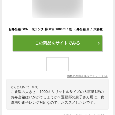
お弁当箱 DON一段ランチ 特 木目 1000ml 1段 （ 弁当箱 男子 大容量 レンジ対応 日本製 おしゃれ 電子レンジ対応 食洗機対応 特盛 かわいい メンズ ランチボックス シンプル 木製風 ）【3980円以上送料無料】
この商品をサイトでみる
価格と在庫を
楽天
でチェック
>>
どんどん(50代・男性)
ご要望の大きさ、1000ミリリットルサイズの大容量1段の
お弁当箱はいかがでしょうか？運動部の息子さん用に、食
洗機や電子レンジ対応なので、おススメしたいです。