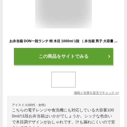
お弁当箱 DON一段ランチ 特 木目 1000ml 1段 （ 弁当箱 男子 大容量 レンジ対応 日本製 おしゃれ 電子レンジ対応 食洗機対応 特盛 かわいい メンズ ランチボックス シンプル 木製風 ）
この商品をサイトでみる
価格と在庫を
楽天
でチェック
>>
アイスイス(60代・女性)
こちらの電子レンジや食洗機にも対応している大容量100
0mlの1段お弁当箱はいかがでしょうか。シックな色合い
で木目調デザインがおしゃれです。汁も漏れにくいので安