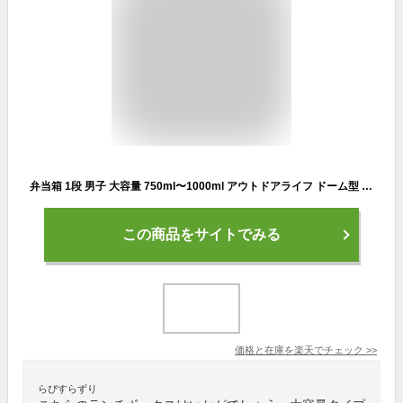
弁当箱 1段 男子 大容量 750ml〜1000ml アウトドアライフ ドーム型 （ お弁当箱 ランチボックス レンジ対応 食洗機対応 一段 レンジOK 食洗機OK 仕切り付き 一段弁当箱 お弁当 弁当 ドーム蓋 男性 日本製 ）【3980円以上送料無料】
この商品をサイトでみる
価格と在庫を
楽天
でチェック
>>
らぴすらずり