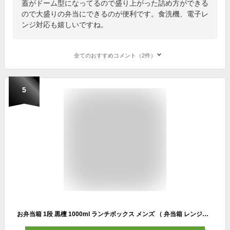
蓋がドーム型になってるので盛り上がった詰め方ができる
ので大盛りの弁当にできるのが便利です。食洗機、電子レ
ンジ対応も嬉しいですね。
全てのおすすめコメント（2件）
5
お弁当箱 1段 黒檀 1000ml ランチボックス メンズ （ 弁当箱 レンジ対応 食洗機対応 木目調 和風 大容量 木目 日本製 電子レンジ対応 中子付き シンプル おしゃれ かっこいい 運動会 一段 ）