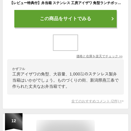
【レビュー特典付】弁当箱 ステンレス 工房アイザワ 角型ランチボックス 大 容量1000ml 1段 男子 高校生 女子 かわいい お弁当箱 大容量 日本製 燕三条 シンプル おしゃれ 男性 大きい 仕切り付 保存容器 食品保存 フードボックス UTILE lunch-box 70129
この商品をサイトでみる
価格と在庫を
楽天
でチェック
>>
かずフル
工房アイザワの角型、大容量、1,000㍑のステンレス製弁
当箱はいかがでしょう。ものづくりの街、新潟県燕三条で
作られた丈夫なお弁当箱です。
全てのおすすめコメント
(
2
件)
>
12