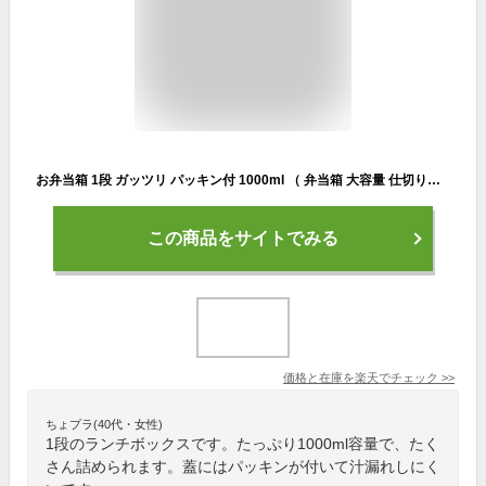
お弁当箱 1段 ガッツリ パッキン付 1000ml （ 弁当箱 大容量 仕切り付 1L 日本製 1段弁当箱 大きめ メンズ 男性 男子 男 おとこ 男の人 多め 弁当男子 男子弁当 おべんとう 弁当 べんとう 男性用 ランチボックス シンプル ）【3980円以上送料無料】
この商品をサイトでみる
価格と在庫を
楽天
でチェック
>>
ちょプラ(40代・女性)
1段のランチボックスです。たっぷり1000ml容量で、たく
さん詰められます。蓋にはパッキンが付いて汁漏れしにく