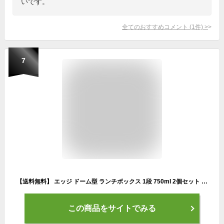
いです。
全てのおすすめコメント
(
1
件)
>
7
【送料無料】 エッジ ドーム型 ランチボックス 1段 750ml 2個セット 弁当箱 お弁当箱 男子 大容量 丼 ドーム レンジ対応 男の子 メンズ 中学生 高校生 大人 一段 おしゃれ おすすめ のっけ弁当 KLBTM7 [35151]
この商品をサイトでみる