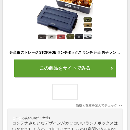
弁当箱 ストレージ STORAGE ランチボックス ランチ 弁当 男子 メンズ 大容量 1段 通販 密封 密閉 仕切り付き 4点ロック 900ml ドーム型 コンテナランチ スタイリッシュ レトロ 工具箱風 食洗機 OK 電子レンジ 対応 お弁当グッズ shw-2002 268596
この商品をサイトでみる
価格と在庫を
楽天
でチェック
>>
ころころあい(40代・女性)
コンテナみたいなデザインがカッコいいランチボックスは
いかがでしょうか。4点ロックでしっかり密閉できるので