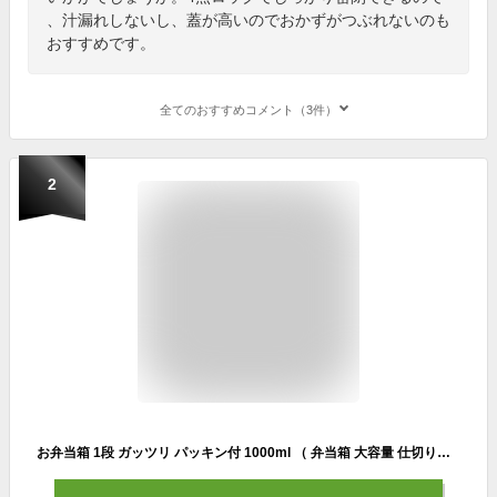
、汁漏れしないし、蓋が高いのでおかずがつぶれないのも
おすすめです。
全てのおすすめコメント（3件）
2
お弁当箱 1段 ガッツリ パッキン付 1000ml （ 弁当箱 大容量 仕切り付 1L 日本製 1段弁当箱 大きめ メンズ 男性 男子 男 おとこ 男の人 多め 弁当男子 男子弁当 おべんとう 弁当 べんとう 男性用 ランチボックス シンプル ）