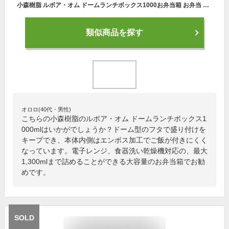
小森樹脂 ルボア・オム ドームランチボックス1000お弁当箱 お弁当 ランチボックス 大容量 大きい 一段 1段 容量1,000ml 電子レンジ対応（フタ以外） 食洗機対応 メンズ 男性 男子 学生 部活 学校 通学 仕事 通勤 かっこいい オシャレ 日本製 部活男子 特盛弁当箱
類似商品を探す
オロロ(40代・男性)
こちらの小森樹脂のルボア・オム ドームランチボックス1
000mlはいかがでしょうか？ドーム型のフタで盛り付けを
キープでき、本体内側はエンボス加工でご飯が付きにくく
なっています。電子レンジ、食器洗い乾燥機対応の、最大
1,300mlまで詰めることができる大容量のお弁当箱でお勧
めです。
SOLD