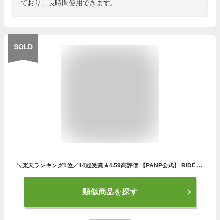
ており、長時間使用できます。
SOLD
＼楽天ランキング1位／14冠受賞★4.59高評価 【PANP公式】 RIDE 空気入れ 電動空気入れ 自転車 空気入れ 電動 車 バイク ボール 仏式 米式 英式 アダプター 携帯 送料無料 充電式 自動 小型 コンパクト 【30日返品可能 最大365日保証】｜旧 スマート空気入れ KUKiiRE
類似商品を探す