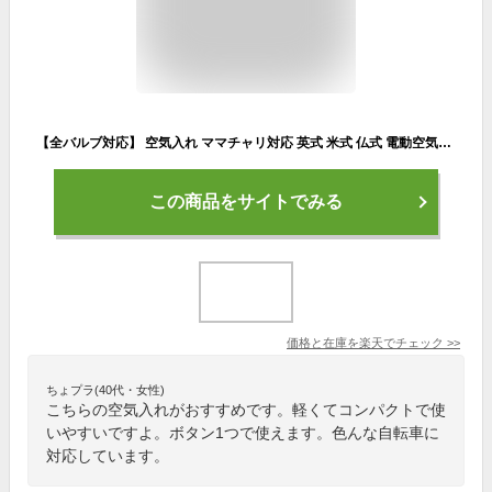
【全バルブ対応】 空気入れ ママチャリ対応 英式 米式 仏式 電動空気入れ ママチャリ 自転車 自転車用 電動 バルブ 自動 軽量 小型 フレンチバルブ ロードバイク 車 自動車 小型 コンパクト シティサイクル 子供用自転車 バイシカバー BICYCOVER
この商品をサイトでみる
価格と在庫を
楽天
でチェック
>>
ちょプラ(40代・女性)
こちらの空気入れがおすすめです。軽くてコンパクトで使
いやすいですよ。ボタン1つで使えます。色んな自転車に
対応しています。