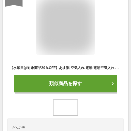
【水曜日は対象商品20％OFF】あす楽 空気入れ 電動 電動空気入れ エアーコンプレッサー 自転車 自転車用 充電式 軽量ミニマムサイズ 電動エアーポンプ Take-One Airpump A-20 サイクル 仏式 英式 米式 車 ロードバイク 軽量 新生活
類似商品を探す
だんご鼻