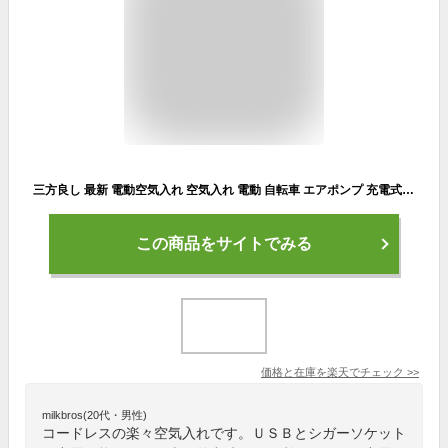
三方良し 最新 電動空気入れ 空気入れ 電動 自転車 エアポンプ 充電式 バイク サイクル 仏式 英式 米式 車 ロードバイク クロスバイク 空気入れ 携帯 軽量 小型 コンパクト 電動ポンプ 空気圧測定フランス式 バイク用 タイヤ 大容量バッテリー LED照明 ライト付き あす楽対応
この商品をサイトでみる
価格と在庫を
楽天
でチェック
>>
milkbros(20代・男性)
コードレスの楽々空気入れです。ＵＳＢとシガーソケット