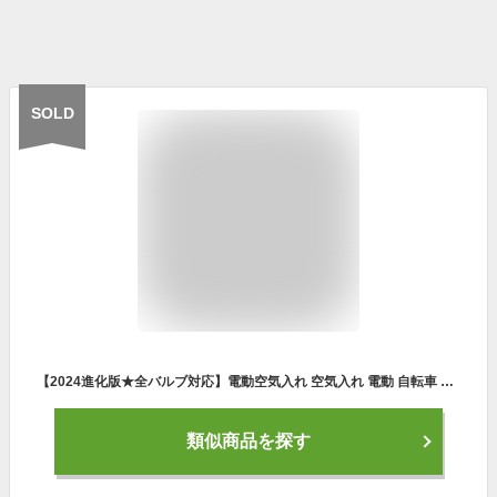
SOLD
【2024進化版★全バルブ対応】電動空気入れ 空気入れ 電動 自転車 エアポンプ 充電式 バイク サイクル 仏式 英式 米式 車 ロードバイク クロスバイク 空気入れ 携帯 軽量 小型 コンパクト 電動ポンプ 空気圧測定フランス式 タイヤ 空気入れ
類似商品を探す