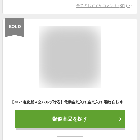
全てのおすすめコメント
(
8
件)
>
SOLD
【2024進化版★全バルブ対応】電動空気入れ 空気入れ 電動 自転車 エアポンプ 充電式 バイク サイクル 仏式 英式 米式 車 ロードバイク クロスバイク 空気入れ 携帯 軽量 小型 コンパクト 電動ポンプ 空気圧測定フランス式 バイク用 タイヤ
類似商品を探す