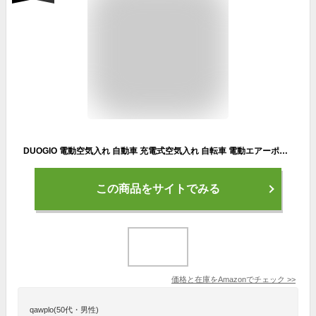
DUOGIO 電動空気入れ 自動車 充電式空気入れ 自転車 電動エアーポンプPSE認証済 コードレス エアーポンプ 急速空気充填25L/min バイク 電動コンプレッサー 最大圧力150PSI メモリ機能 自動停止 LEDディスプレイ ポータブルカー ロードバイク 自転車 クロスバイク対応 8*バルブ(米式・仏式・英式・ボール・浮き輪適応) 収納バッグ付 日本語マニュアル
この商品をサイトでみる
価格と在庫を
Amazon
でチェック
>>
qawplo(50代・男性)