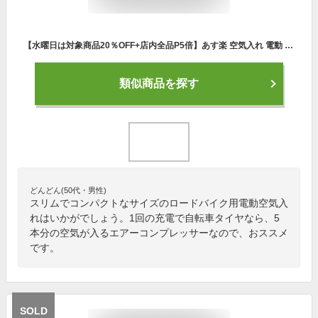
【水曜日は対象商品20％OFF+店内全品P5倍】あす楽 空気入れ 電動 電動空気入れ エアーコンプレッサー 自転車 自転車用 充電式 軽量ミニマムサイズ 電動エアーポンプ Take-One Airpump A-20 サイクル 仏式 英式 米式 車 ロードバイク 軽量 新生活
類似商品を探す
どんどん(50代・男性)
スリムでコンパクトなサイズのロードバイク用電動空気入
れはいかがでしょう。1回の充電で自転車タイヤなら、5
本分の空気が入るエアーコンプレッサーなので、おススメ
です。
SOLD