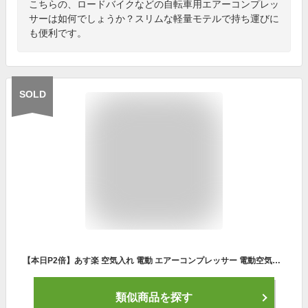
こちらの、ロードバイクなどの自転車用エアーコンプレッ
サーは如何でしょうか？スリムな軽量モテルで持ち運びに
も便利です。
SOLD
【本日P2倍】あす楽 空気入れ 電動 エアーコンプレッサー 電動空気入れ 自転車 自転車用 充電式 軽量ミニマムサイズ 電動エアーポンプ Take‐One Airpump A-20 バイク サイクル 仏式 英式 米式 車 ロードバイク クロスバイク 携帯 軽量 一人暮らし
類似商品を探す