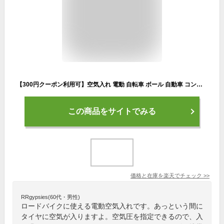
【300円クーポン利用可】空気入れ 電動 自転車 ボール 自動車 コンプレッサー エアコンプレッサー エアーポンプ 空気抜き 電動空気入れ コンパクト 空気圧指定可能 携帯便利 LCDディスプレイ表示 ライト付 タイヤ空気入れ ロードバイク ボール 浮き輪 バイク 充電式
この商品をサイトでみる
価格と在庫を
楽天
でチェック
>>
RRgypsies(60代・男性)
ロードバイクに使える電動空気入れです。あっという間に
タイヤに空気が入りますよ。空気圧を指定できるので、入