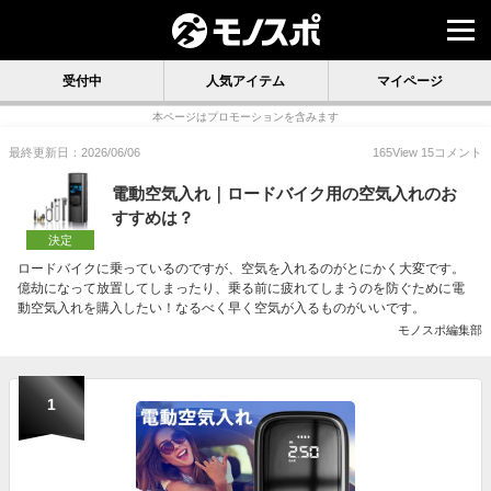
受付中
人気アイテム
マイページ
本ページはプロモーションを含みます
最終更新日：2026/06/06
165
View
15
コメント
電動空気入れ｜ロードバイク用の空気入れのお
すすめは？
決定
ロードバイクに乗っているのですが、空気を入れるのがとにかく大変です。
億劫になって放置してしまったり、乗る前に疲れてしまうのを防ぐために電
動空気入れを購入したい！なるべく早く空気が入るものがいいです。
モノスポ編集部
1