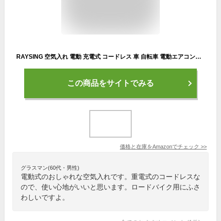
RAYSING 空気入れ 電動 充電式 コードレス 車 自転車 電動エアコンプレッサー 空気圧測定 エアーポンプ 電動 自動停止 最大圧力150PSI 車/ロードバイク/ボール/浮き輪/バイク/クロスバイク対応 英式/米式/仏式バルブ対応 日本語取扱説明書 (ハンドヘルド)
この商品をサイトでみる
価格と在庫を
Amazon
でチェック
>>
グラスマン(60代・男性)
電動式のおしゃれな空気入れです。重電式のコードレスな
ので、使い心地がいいと思います。ロードバイク用にふさ
わしいですよ。