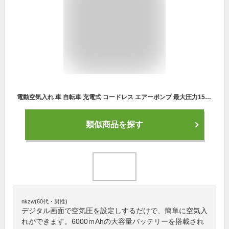
電動空気入れ 車 自転車 充電式 コードレス エアーポンプ 最大圧力150PSI 自動停止 自動車/自転車/ボール/浮き輪/バイク対応 くうきいれ 電動 仏/英/米式バルブ対応 エアコンプレッサー SOS/LED懐中ライト付き低騒音 夜用 日本語説明書付き
類似商品を探す
nkzw(60代・男性)
デジタル画面で空気圧を設定しするだけで、簡単に空気入
れができます。6000ｍAhの大容量バッテリーを搭載され