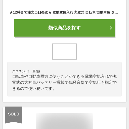
★12時まで注文当日発送★ 電動空気入れ 充電式 自転車/自動車用 タイヤ 空気入れ 大容量バッテリー 4種単位換算 空気圧指定 最大圧力150PSI 低騒音 自動停止12V 仏式 英式 米式 コードレス 静音 クロス/ロードバイク/ボール/浮き輪に適用 LEDライト
類似商品を探す
クロス(50代・男性)
自転車や自動車両方に使うことができる電動空気入れで充
電式の大容量バッテリー搭載で低騒音型で空気圧も指定で
きるので使い易いです。
SOLD