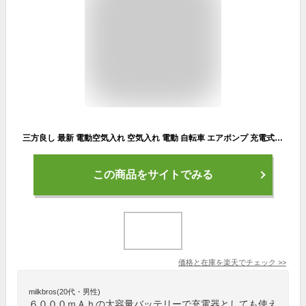
三方良し 最新 電動空気入れ 空気入れ 電動 自転車 エアポンプ 充電式 バイク サイクル 仏式 英式 米式 車 ロードバイク クロスバイク 空気入れ 携帯 軽量 小型 コンパクト 電動ポンプ 空気圧測定フランス式 バイク用 タイヤ 大容量バッテリー LED照明 ライト付き あす楽対応
この商品をサイトでみる
価格と在庫を
楽天
でチェック
>>
milkbros(20代・男性)
６０００ｍＡｈの大容量バッテリーで充電器としても使え