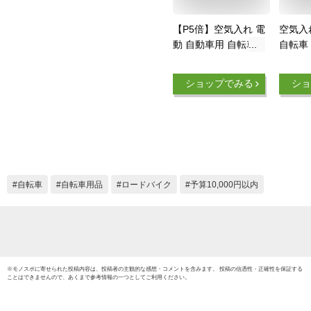
【P5倍】空気入れ 電
空気入
動 自動車用 自転車
自転車
ボール 仏式 バイク
輪 バ
携帯 ロードバイク
入れ 
ショップでみる
ショ
浮き輪 電動空気入れ
エアー
エアーコンプレッサ
クト 
ー 小型 充電式 エア
シガー
ーポンプ コンパクト
き 携帯
空気圧指定可能 電動
ィスプ
ポンプ 携帯便利 ラ
ト付 
イト付き タイヤ空気
ロード
自転車
自転車用品
ロードバイク
予算10,000円以内
入れ
母の日
※
モノスポ
に寄せられた投稿内容は、投稿者の主観的な感想・コメントを含みます。 投稿の信憑性・正確性を保証する
ことはできませんので、あくまで参考情報の一つとしてご利用ください。