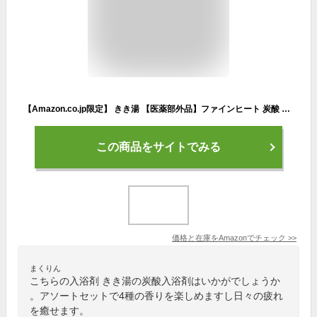
【Amazon.co.jp限定】 きき湯 【医薬部外品】ファインヒート 炭酸 大容量 4種の香り アソート 個包装 入浴剤 セット 50g×24包
この商品をサイトでみる
価格と在庫を
Amazon
でチェック
>>
まくりん
こちらの入浴剤 きき湯の炭酸入浴剤はいかがでしょうか
。アソートセットで4種の香りを楽しめますし日々の疲れ
を癒せます。