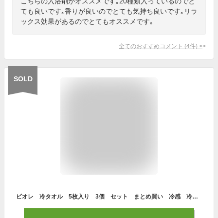
こちらの入浴剤がオススメです｡20種類入っているのでと
ても良いです｡香りが良いのでとても気持ち良いです｡リラ
ックス効果があるのでとてもオススメです｡
全てのおすすめコメント
(
4
件)
>
SOLD
ビオレ 冷タオル 5枚入り 3個 セット まとめ買い 冷感 冷たい スポーツ 登山 アウトドア 使い捨て ひんやり 無香性 持ち歩き 携帯 農作業 差し入れ 熱中症 首かけ ネック 長め 長い タオル 大きい