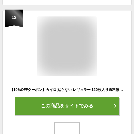
12
【10%OFFクーポン】カイロ 貼らない レギュラー 120枚入り送料無料 貼らないカイロ 貼れない 普通 使い捨て 使い捨てカイロ 備蓄 防寒 寒さ対策 冬 通勤通学 アウトドア レジャー スポーツ観戦 まとめ買い アイリスプラザ 【D】
この商品をサイトでみる