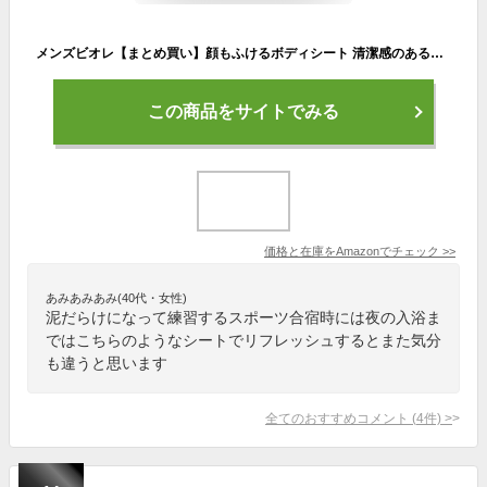
メンズビオレ【まとめ買い】顔もふけるボディシート 清潔感のある石けんの香り 28枚入×3個 破れにくい ・ 乾きにくい ・ 丸まりにくい 独自開発の「タフテックシート」採用
この商品をサイトでみる
価格と在庫を
Amazon
でチェック
>>
あみあみあみ(40代・女性)
泥だらけになって練習するスポーツ合宿時には夜の入浴ま
ではこちらのようなシートでリフレッシュするとまた気分
も違うと思います
全てのおすすめコメント
(
4
件)
>