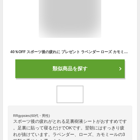
40％OFF スポーツ後の疲れに プレゼント ラベンダー ローズ カモミール アロマ 足裏シート 足裏樹液シート 樹液シート サラサラタイプ 足の裏 足のむくみ フットケア 一体型 リフレッシュ ぐっすり睡眠 毎朝すっきり 96枚入り 11,770円 店長おすすめ商品
類似商品を探す
RRgypsies(60代・男性)
スポーツ後の疲れがとれる足裏樹液シートがおすすめです
。足裏に貼って寝るだけでOKです。翌朝にはすっきり疲
れが抜けています。ラベンダー、ローズ、カモミールの3