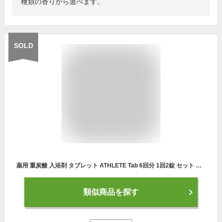
種類の香りから選べます。
SOLD
薬用 重炭酸 入浴剤 タブレット ATHLETE Tab 6回分 1回2錠 セット BT-8752 紀陽除虫菊 日本製 | アスリート スポーツ 部活 運動 練習 トレーニング 試合 疲労回復 腰痛 肩こり くじき 打ち身 傷 医薬部外品 血行促進 保温 冷え対策 半身浴 温活 代謝アップ まとめ買い ギフト
類似商品を探す