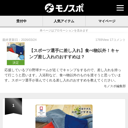
受付中
人気アイテム
マイページ
本ページはプロモーションを含みます
最終更新日：2026/03/24
1769
View
17
コメント
【スポーツ選手に差し入れ】食べ物以外！キャ
ンプ差し入れのおすすめは？
決定
応援しているプロ野球チームが近くでキャンプをするので、差し入れを持っ
て行こうと思います。入浴剤など、食べ物以外のものを渡そうと思っていま
す。スポーツ選手が喜んでくれる差し入れのおすすめを教えてください。
モノスポ編集部
1