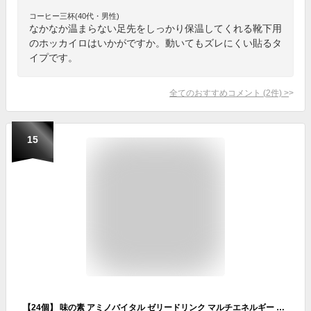
コーヒー三杯(40代・男性)
なかなか温まらない足先をしっかり保温してくれる靴下用
のホッカイロはいかがですか。動いてもズレにくい貼るタ
イプです。
全てのおすすめコメント
(
2
件)
>
15
【24個】 味の素 アミノバイタル ゼリードリンク マルチエネルギー パウチ 180g×24個入 【北海道・沖縄・離島配送不可】