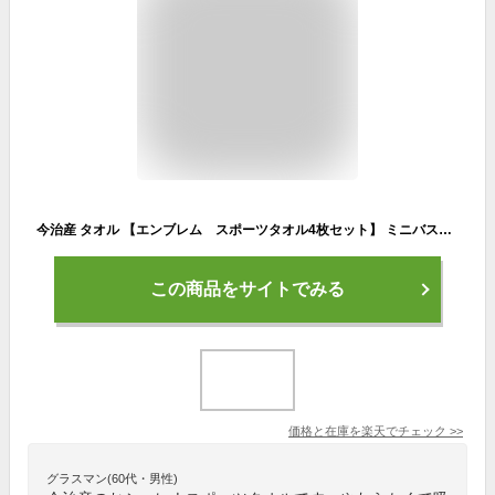
今治産 タオル 【エンブレム スポーツタオル4枚セット】 ミニバスタオル やわらか 耐久性 吸水性 速乾 内祝い 快気祝い 出産祝い 引っ越し祝い 贈答 結婚 速乾 エステ 洗面所 収納 すごい プレゼント ギフト まとめ買い
この商品をサイトでみる
価格と在庫を
楽天
でチェック
>>
グラスマン(60代・男性)