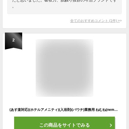
。
全てのおすすめコメント
(
1
件)
>
2
(あす楽対応)(ホテルアメニティ)(入浴剤)(パウチ)業務用 ねむね(nemune) バスパウダー 20g×100個セット (シトラス・ラベンダーから選択) - 香りの専門家開発【smtb-s】
この商品をサイトでみる