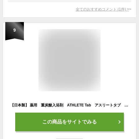
全てのおすすめコメント
(
1
件)
>
9
【日本製】 薬用 重炭酸入浴剤 ATHLETE Tab アスリートタブ 1錠×28パック BT-8753 紀陽除虫菊 【医薬部外品】重炭酸 入浴剤 スポーツ アスリート ヘルスケア
この商品をサイトでみる