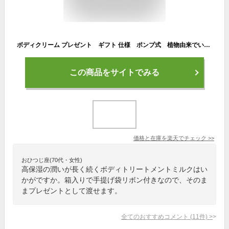
ボディクリーム プレゼント ギフト 仕様 ポンプ式 植物由来でいい香りのする保湿ボディローション クワトロボタニコ | ボタニカル ボディ ミルク 男性・女性兼用のユニセックス 全身乾燥肌のメンズ向け 父の日や誕生日プレゼントなどのギフトに。
この商品をサイトでみる
価格と在庫を
楽天
でチェック
>>
おひつじ座(70代・女性)
高保湿の潤いが長く続くボディトリートメントミルクはい
かがですか。箱入りで手提げ袋リボン付きなので、そのま
まプレゼントとして渡せます。
全てのおすすめコメント
(
11
件)
>