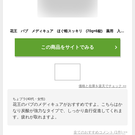
花王 バブ メディキュア ほぐ軽スッキリ (70g×6錠) 薬用 入浴剤 【医薬部外品】
この商品をサイトでみる
価格と在庫を
楽天
でチェック
>>
ちょプラ(40代・女性)
花王のバブのメディキュアがおすすめですよ。こちらはか
なり炭酸が強力なタイプで、しっかり血行促進してくれま
す。疲れが取れますよ。
全てのおすすめコメント
(
1
件)
>