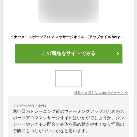
イナーメ・スポーツアロマ マッサージオイル （アップオイル Very HOT 2.1）ジンジャーの香り（ホホバオイル100%）レース前 運動前 ウォーミングアップ 正規品 アロマ オイル (100ml ポンプ式)
この商品をサイトでみる
価格と在庫を
Amazon
でチェック
>>
モモピー(60代・女性)
寒い日のトレーニング前のウォーミングアップのためのス
ポーツアロママッサージオイルはいかがでしょうか。ジン
ジャーやシナモン配合で身体を温め動きやすくなり怪我の
予防にもつながりいいかなと思います。