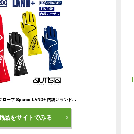
スパルコ レーシンググローブ Sparco LAND+ 内縫いランドプラス 4輪用 FIA8856-2018公認 2024年継続モデル
商品をサイトでみる