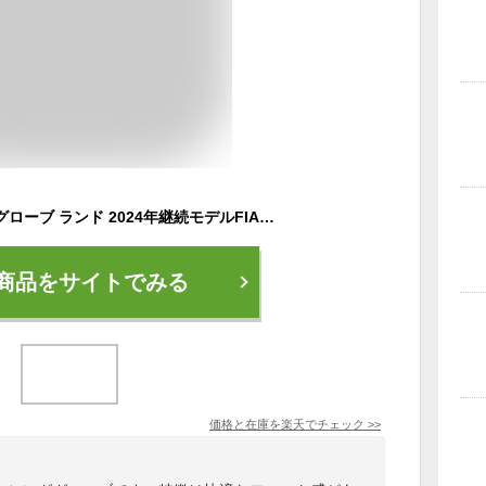
スパルコ レーシンググローブ ランド 2024年継続モデルFIA公認 Sparco LAND 4輪 走行会
商品をサイトでみる
価格と在庫を
楽天
でチェック
>>