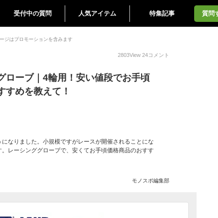
受付中の質問
人気アイテム
特集記事
質問
ージはプロモーションを含みます
2803
View
24
コメント
グローブ｜4輪用！安い値段でお手頃
すすめを教えて！
うになりました。小規模ですがレースが開催されることにな
す。レーシンググローブで、安くてお手頃価格商品のおすす
モノスポ編集部