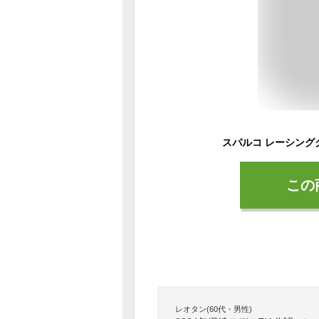
この
レオタン(60代・男性)