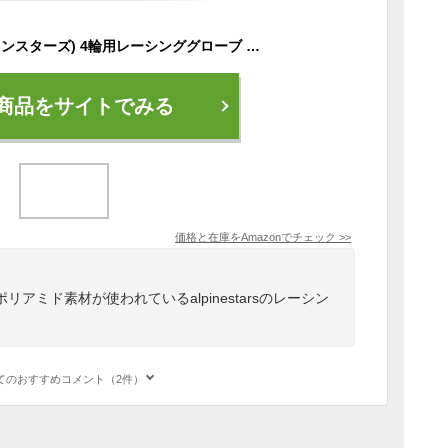
alpinestars(アルパインスターズ) 4輪用レーシンググローブ TECH-1 RACE V2 GLOVES B/O M 【3551020-156-M】
商品をサイトでみる
価格と在庫を
Amazon
でチェック
>>
アミド素材が使われているalpinestarsのレーシン
てのおすすめコメント（2件）