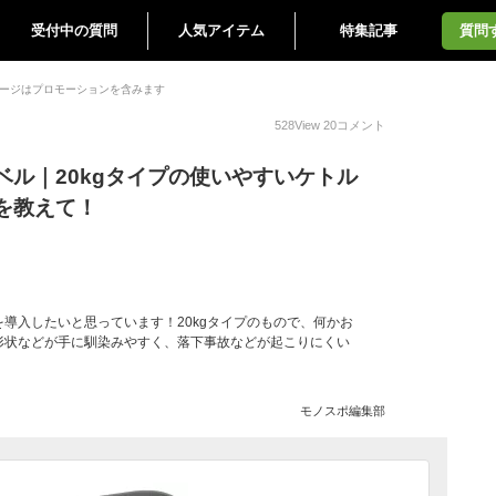
受付中の質問
人気アイテム
特集記事
質問
ージはプロモーションを含みます
528
View
20
コメント
ベル｜20kgタイプの使いやすいケトル
を教えて！
導入したいと思っています！20kgタイプのもので、何かお
形状などが手に馴染みやすく、落下事故などが起こりにくい
モノスポ編集部