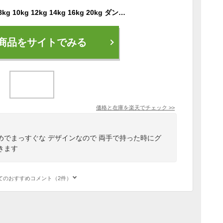
ケトルベル 4kg 6kg 8kg 10kg 12kg 14kg 16kg 20kg ダンベル トレーニング 錆びない 器具 アイテム グッズ PEコーティング セメント 筋力 筋トレ 体幹 筋肉 インナーマッスル ウエイトトレーニング スクワット 二の腕 腹筋 上半身 背中 足 ダイエット トレーニング
商品をサイトでみる
価格と在庫を
楽天
でチェック
>>
めでまっすぐな デザインなので 両手で持った時にグ
きます
てのおすすめコメント（2件）