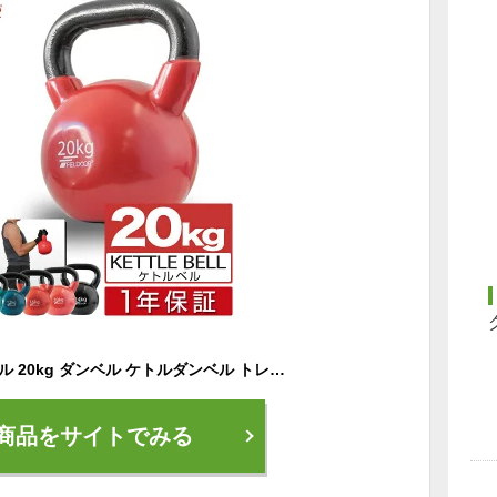
【楽天1位】ケトルベル 20kg ダンベル ケトルダンベル トレーニング 器具 ケトルベルトレーニング ウエイトトレーニング 体幹トレーニング インナーマッスル 持久力 筋肉 筋トレ エクササイズ 初級 中級 上級 自宅 ジム 1年保証 ■[送料無料]
商品をサイトでみる