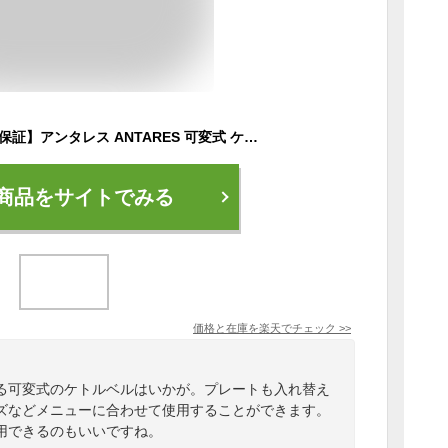
【レビュー記載で2年保証】アンタレス ANTARES 可変式 ケトルベル 可変式ケトルベル 3.6kg〜18kg 重さ調節 筋トレ グッズ 有酸素運動 トレーニング シェイプアップ エクササイズ ダイエット ストレッチ ウェイトトレーニング ホームジム 家トレ
商品をサイトでみる
価格と在庫を
楽天
でチェック
>>
る可変式のケトルベルはいかが。プレートも入れ替え
ズなどメニューに合わせて使用することができます。
用できるのもいいですね。