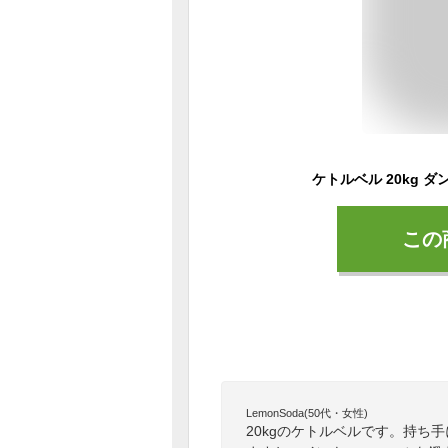
この
LemonSoda(50代・女性)
20kgのケトルベルです。持ち