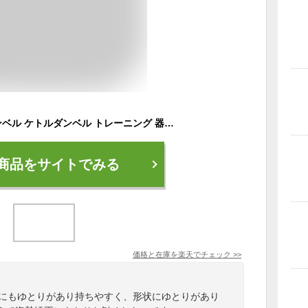
ケトルベル 20kg ダンベル ケトルダンベル トレーニング 器具 ケトルベルトレーニング ウエイトトレーニング 体幹トレーニング インナーマッスル 持久力 筋肉 筋トレ エクササイズ 初級 中級 上級 自宅 ジム 1年保証 ●[送料無料]
商品をサイトでみる
価格と在庫を
楽天
でチェック
>>
手にもゆとりがあり持ちやすく、形状にゆとりがあり