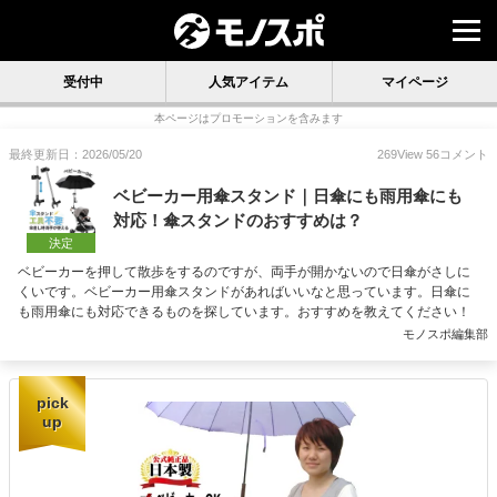
受付中
人気アイテム
マイページ
本ページはプロモーションを含みます
最終更新日：2026/05/20
269
View
56
コメント
ベビーカー用傘スタンド｜日傘にも雨用傘にも
対応！傘スタンドのおすすめは？
決定
ベビーカーを押して散歩をするのですが、両手が開かないので日傘がさしに
くいです。ベビーカー用傘スタンドがあればいいなと思っています。日傘に
も雨用傘にも対応できるものを探しています。おすすめを教えてください！
モノスポ編集部
pick
up