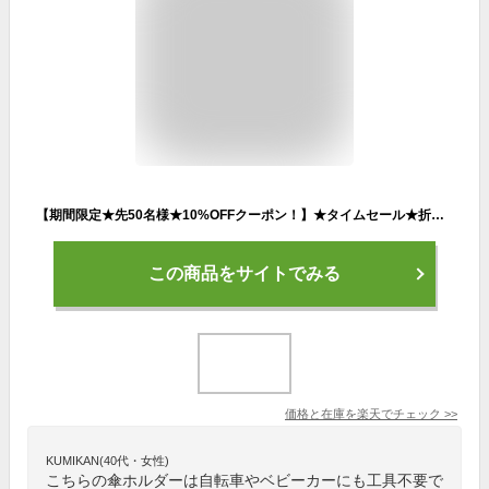
【期間限定★先50名様★10%OFFクーポン！】★タイムセール★折り畳み式 傘スタンド 自転車 角度調節可能 ベビーカー 車椅子 丸棒 角棒対応 取り付けが簡単 アウトドアチェア 傘ホルダー 傘立て 日傘スタンド 傘固定 介護 自転車用品 通勤 通学 雨の日 散歩 日除け 雨除け
この商品をサイトでみる
価格と在庫を
楽天
でチェック
>>
KUMIKAN(40代・女性)
こちらの傘ホルダーは自転車やベビーカーにも工具不要で