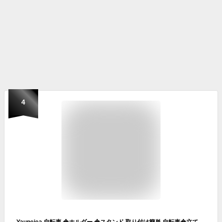
4
Yaunejea 自転車 傘ホルダー 傘スタンド 取り付け簡単 自転車傘立て 360°回転可能 ハンズフリー 傘 ホルダー 高さ調整可能 紫外線対策 梅雨対策 自転車/電動自転車/ベビーカー/オートバイ/車椅子/釣りに適用