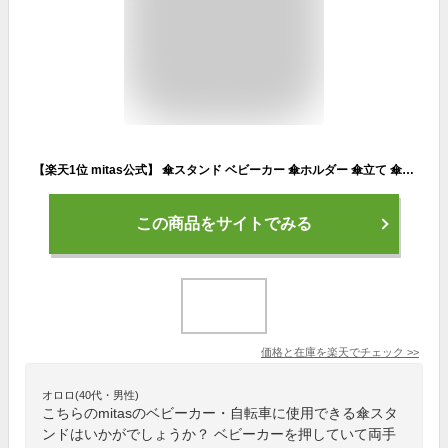
【楽天1位 mitas公式】 傘スタンド ベビーカー 傘ホルダー 傘立て 傘差しホルダー 日傘スタンド 傘固定 スタンド 車いす 車椅子 介護 キックボード 自転車 自転車用品 通勤 通学 チャリ 日除け 雨除け 角度調整 可能 紫外線対策 手押し車 シルバーカー コンパクト ママチャリ
この商品をサイトでみる
価格と在庫を
楽天
でチェック
>>
オロロ(40代・男性)
こちらのmitasのベビーカー・自転車に使用できる傘スタ
ンドはいかがでしょうか？ ベビーカーを押していて両手