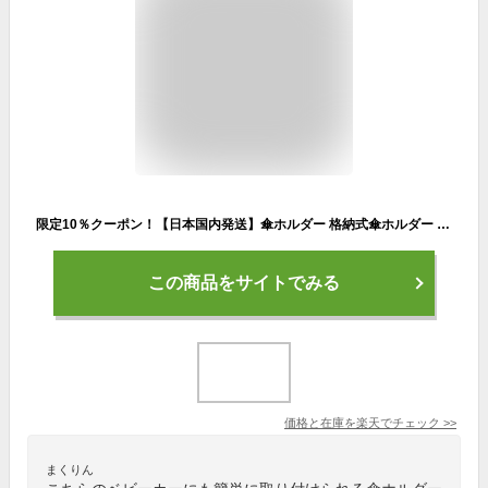
限定10％クーポン！【日本国内発送】傘ホルダー 格納式傘ホルダー 360°回転可能 自転車 屋外傘ブラケット 折りたたみ式 ステンレス鋼傘サポートホルダー 傘スタンド コネクタスタンド 自転車アクセサリー ステンレス 幅広い適用性多機能 取り付けが簡単 電気自動車用
この商品をサイトでみる
価格と在庫を
楽天
でチェック
>>
まくりん