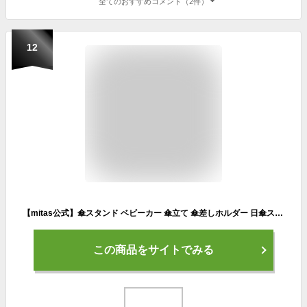
全てのおすすめコメント（2件）
12
【mitas公式】傘スタンド ベビーカー 傘立て 傘差しホルダー 日傘スタンド 自転車 傘ホルダー 傘固定 スタンド 自転車傘スタンド 自転車用品 車いす 車椅子 介護 キックボード 通勤 通学 チャリ 日除け 雨除け 紫外線対策
この商品をサイトでみる