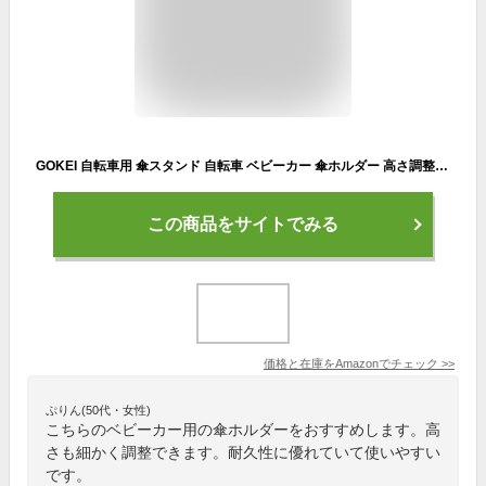
GOKEI 自転車用 傘スタンド 自転車 ベビーカー 傘ホルダー 高さ調整 車椅子 ペットキャリー 介護 スリム 傘差しホルダー 傘 固定 雨 傘立て 日傘スタンド 傘固定 スタンド 車いす 手押し車 シルバーカ チャリ 安全運転 錆びにくい 日除け 梅雨 雨の日 通勤 通学 B クリップ式 高さ調節可能
この商品をサイトでみる
価格と在庫を
Amazon
でチェック
>>
ぷりん(50代・女性)
こちらのベビーカー用の傘ホルダーをおすすめします。高
さも細かく調整できます。耐久性に優れていて使いやすい
です。