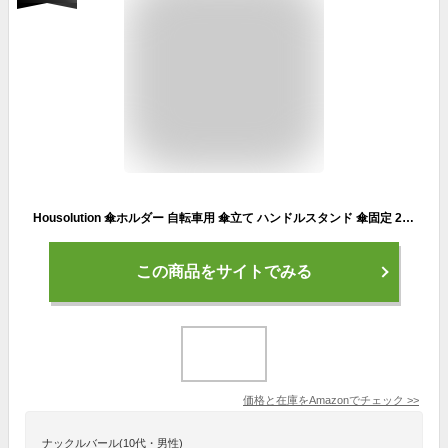
Housolution 傘ホルダー 自転車用 傘立て ハンドルスタンド 傘固定 20〜30mmハンドル径対応 傘柄径15mm以内対応 角度調節 三点支持 しっかり固定 倒れない ずれない 視認反射シール貼付けあり 自転車/ベビーカー/車椅子 Black
この商品をサイトでみる
価格と在庫を
Amazon
でチェック
>>
ナックルバール(10代・男性)