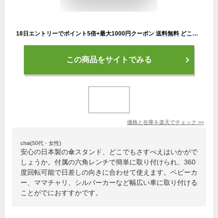
18日エントリーでポイント5倍+最大1000円クーポン 送料無料 どこでもさすべえ 固定タイプ グレー 自転車用 傘スタンド 傘立てユナイト さすべえ前用子供乗せ（フロントチャイルドシート）との併用、ハンドル、車椅子、ベビーカーなどに付けられ 電動自転車
この商品をサイトでみる
価格と在庫を
楽天
でチェック
>>
chai(50代・女性)
安心の日本製の傘スタンド、どこでもさすべえはいかがで
しょうか。付属の六角レンチで簡単に取り付けられ、360
度回転可能で日差しの向きに合わせて使えます。ベビーカ
ー、ママチャリ、シルバーカーなど幅広い車に取り付ける
ことがでにおすすかです。