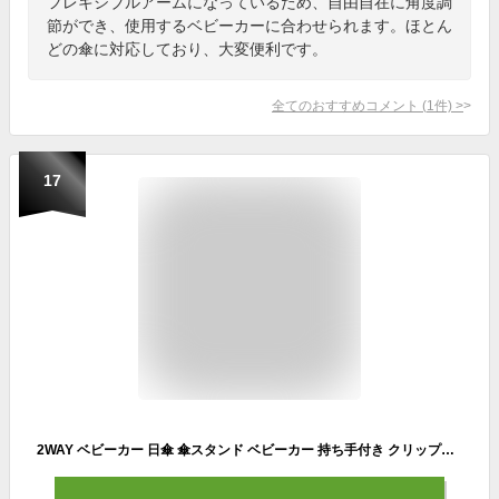
フレキシブルアームになっているため、自由自在に角度調
節ができ、使用するベビーカーに合わせられます。ほとん
どの傘に対応しており、大変便利です。
全てのおすすめコメント
(
1
件)
>
17
2WAY ベビーカー 日傘 傘スタンド ベビーカー 持ち手付き クリップ付き 360°角度調整可 子供 ベビーカー用 日傘 日焼止め 防風 ベビーカー傘 ペットカート 晴雨兼用 赤ちゃん 8本骨 曲げる 傘スタンド 傘立て 取り付け簡単 夏 熱中症対策