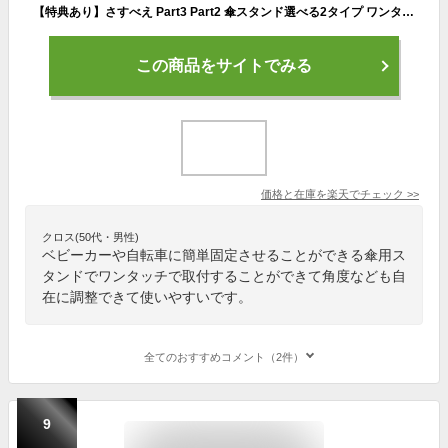
【特典あり】さすべえ Part3 Part2 傘スタンド選べる2タイプ ワンタッチ 固定タイプ 傘スタンド 雨の日 陽射し 自転車 電動自転車 ベビーカー 傘 さすべえ 日傘 雨傘 取付簡単ワンタッチ 固定タイプ パート2 パート3 日本製 アクセサリー 通勤 通学 車椅子 対策
この商品をサイトでみる
価格と在庫を
楽天
でチェック
>>
クロス(50代・男性)
ベビーカーや自転車に簡単固定させることができる傘用ス
タンドでワンタッチで取付することができて角度なども自
在に調整できて使いやすいです。
全てのおすすめコメント（2件）
9