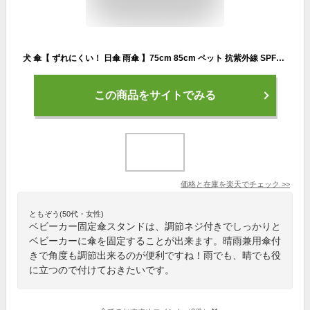
犬 傘【 ずれにくい！ 日傘 雨傘 】75cm 85cm ペット 抗紫外線 SPF50+ ペットカート ベビーカー 固定 傘スタンド 傘 晴雨両用 晴雨兼用傘 ペット お散歩用 暑さ対策 お出かけ用 バギー カート 日除け 赤ちゃん グッズ
この商品をサイトでみる
価格と在庫を
楽天
でチェック
>>
ともぞう(50代・女性)
ベビーカー固定傘スタンドは、調節ネジ付きでしっかりと
ベビーカーに傘を固定することが出来ます。晴雨兼用傘付
きで角度も調節出来るのが便利ですね！雨でも、晴でも役
に立つので付けておきたいです。