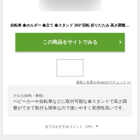
自転車 傘ホルダー 傘立て 傘スタンド 360°回転 折りたたみ 高さ調整可能 取り付け簡単 通勤通学 便利 自転車/オートバイ/車椅子/ベビーカー/釣り対応傘スタンド日本語の説明書付き (2024モデル, ブラック)
この商品をサイトでみる
価格と在庫を
Amazon
でチェック
>>
クロス(50代・男性)
ベビーカーや自転車などに取付可能な傘スタンドで高さ調
整ができて取付も簡単なので使いやすく実用性高いです。
全てのおすすめコメント（2件）