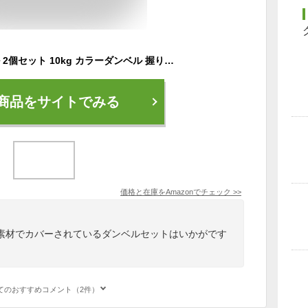
SONGMICS ダンベル 2個セット 10kg カラーダンベル 握りやすい 無臭素材 軽量 男女兼用 筋力トレーニング 筋トレ 鉄アレイ おしゃれ コンパクト かわいい SYLシリーズ SYL110B01
商品をサイトでみる
価格と在庫を
Amazon
でチェック
>>
素材でカバーされているダンベルセットはいかがです
てのおすすめコメント（2件）