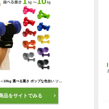
ダンベル 2個セット 1～10kg 選べる重さ ポップな色合い ソフトコーティング 筋力トレーニング 筋トレ シェイプアップ PVCコーティング 滑り防止 初心者 エクササイズ セット Soomloom正規品 トレーニング用品 1000円ぽっきり
商品をサイトでみる