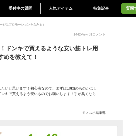
受付中の質問
人気アイテム
特集記事
質問
ージはプロモーションを含みます
1442
View
31
コメント
kg！ドンキで買えるような安い筋トレ用
すめを教えて！
たいと思います！初心者なので、まずは10kgのものがほし
ドンキで買えるよう安いものでお願いします！手が臭くなら
モノスポ編集部