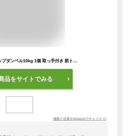
La-VIE(ラヴィ) グリップダンベル10kg 1個 取っ手付き 筋トレ 3B-3461 【メーカー純正品】
商品をサイトでみる
価格と在庫を
Amazon
でチェック
>>