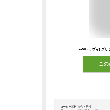
この
コーヒー三杯(40代・男性)