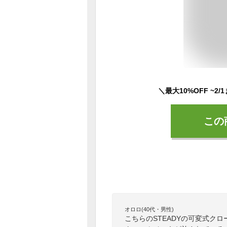
この
オロロ(40代・男性)
こちらのSTEADYの可変式ク