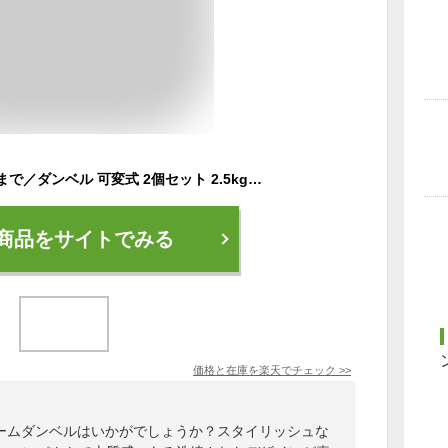
＼最大10%OFF ~2/1まで／ダンベル 可変式 2個セット 2.5kg 5kg 7.5kg 10kg 15kg 25kg ×2個【1年保証】クローム加工 スチール製 スタイリッシュ ダンベルセット 鉄アレイ 筋トレ 宅トレ ウェイトトレーニング アームカール 二頭筋 三頭筋 STEADY ST131
商品をサイトでみる
価格と在庫を
楽天
でチェック
>>
ロームダンベルはいかがでしょうか？スタイリッシュな