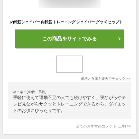
内転筋シェイパー 内転筋 トレーニング シェイパー グッズ ヒップトレーニング ヒップアップ ながら トレーニング 美尻シェイパー ヒップシェイパー 骨盤底筋 ダイエット エクササイズ 健康 器具 運動 健康ステッパー ながらトレーニング 室内運動器具 腰盆 筋トレ
この商品をサイトでみる
価格と在庫を
楽天
でチェック
>>
ネコネコ(40代・男性)
手軽に使えて運動不足の人でも続けやすく、寝ながらやテ
レビ見ながらサクッとトレーニングできるから、ダイエッ
トのお供にぴったりです。
全てのおすすめコメント
(
1
件)
>