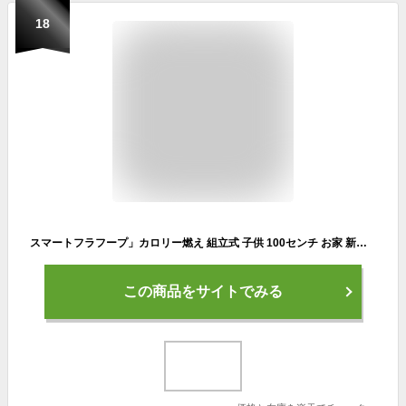
18
スマートフラフープ」カロリー燃え 組立式 子供 100センチ お家 新体操 キャラクター 重力ボール付き 運動 健康器具フラフープ 落ちない カウンター機能 マッサージ磁石付き スマートフラフープ 脂肪燃焼 ダイエット
この商品をサイトでみる