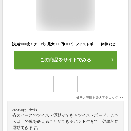
【先着100枚！クーポン最大500円OFF!】ツイストボード 体幹 ねじり運動 ウエスト ダイエット 回転軸 体幹トレーニング ウエストツイスト スピンボード バランス スピントレーナー 運動不足 室内 健康器具 姿勢矯正 痛み緩和 血行促進 解消 家庭用 自宅
この商品をサイトでみる
価格と在庫を
楽天
でチェック
>>
chai(50代・女性)
省スペースでツイスト運動ができるツイストボード、こち
らは二の腕を鍛えることができるバンド付きで、効率的に
運動できます。