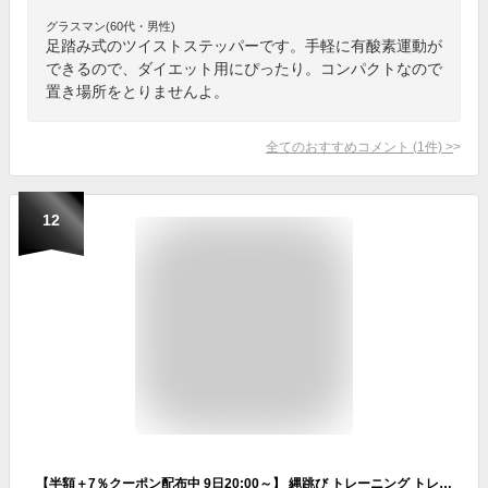
グラスマン(60代・男性)
足踏み式のツイストステッパーです。手軽に有酸素運動が
できるので、ダイエット用にぴったり。コンパクトなので
置き場所をとりませんよ。
全てのおすすめコメント
(
1
件)
>
12
【半額＋7％クーポン配布中 9日20:00～】 縄跳び トレーニング トレーニング用 大人用 大人 ダイエット 家 の 中 重い ジムロープ 屋内 なわとび 縄 極太 フィットネス 健康 ジャンプロープ 筋トレ 筋肉 体幹 全身運動 身体づくり 体力 ジャンプ 運動 有酸素運動室内 自宅ロ