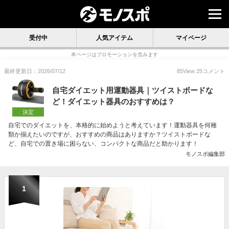
受付中
人気アイテム
マイページ
本ページはプロモーションを含みます
最終更新日：2026/07/12
85
View
25
コメント
自宅ダイエット用運動器具｜ツイストボードな
ど！ダイエット器具のおすすめは？
決定
自宅でのダイエットを、本格的に始めようと考えています！運動器具を何種
類か揃えたいのですが、おすすめの商品はありますか？ツイストボードな
ど、自宅での置き場に困らない、コンパクトな商品だと助かります！
モノスポ編集部
1