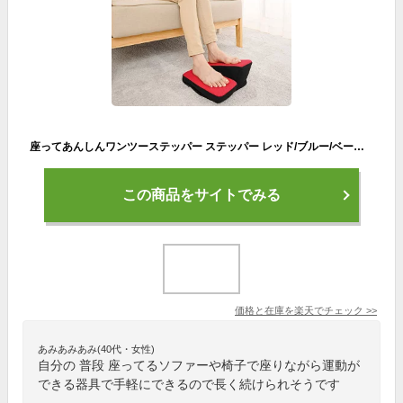
座ってあんしんワンツーステッパー ステッパー レッド/ブルー/ベージュ 運動不足解消 家庭用 運動 不足 解消 自宅 室内 運動器具 足踏み 健康器具 運動不足 ペダル運動 有酸素運動 ダイエット フィットネス トレーニング エクササイズ グッズ おすすめ 通販 人気
この商品をサイトでみる
価格と在庫を
楽天
でチェック
>>
あみあみあみ(40代・女性)
自分の 普段 座ってるソファーや椅子で座りながら運動が
できる器具で手軽にできるので長く続けられそうです