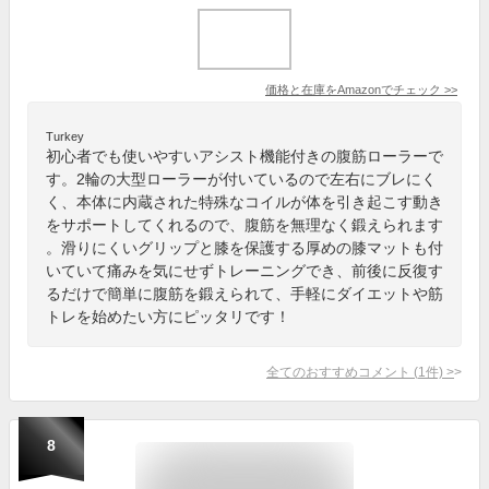
価格と在庫を
Amazon
でチェック
>>
Turkey
初心者でも使いやすいアシスト機能付きの腹筋ローラーで
す。2輪の大型ローラーが付いているので左右にブレにく
く、本体に内蔵された特殊なコイルが体を引き起こす動き
をサポートしてくれるので、腹筋を無理なく鍛えられます
。滑りにくいグリップと膝を保護する厚めの膝マットも付
いていて痛みを気にせずトレーニングでき、前後に反復す
るだけで簡単に腹筋を鍛えられて、手軽にダイエットや筋
トレを始めたい方にピッタリです！
全てのおすすめコメント
(
1
件)
>
8