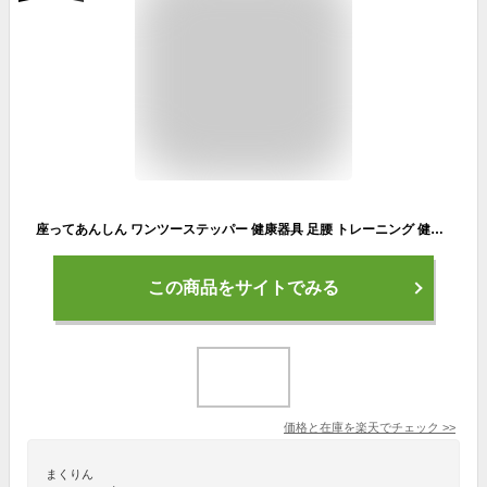
座ってあんしん ワンツーステッパー 健康器具 足腰 トレーニング 健康 足踏み 器具 座ったまま 高齢者 運動 ステッパー 足首 運動 下半身 筋トレ 鍛える 足ふみ運動 足ふみ 運動器具 ふくらはぎ 痩せ ダイエット【328528】
この商品をサイトでみる
価格と在庫を
楽天
でチェック
>>
まくりん