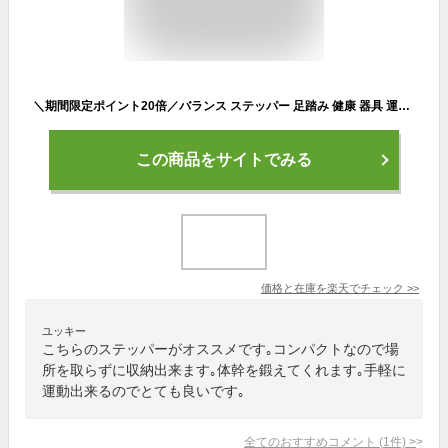
＼期間限定ポイント20倍／バランス ステッパー 足踏み 健康 器具 運動 健康ステッパー 登山ステップマシン 室内運動器具 ウォーキングマシン 静音 有酸素運動 ダイエット器具 エクササイズ フィットネス 小型 トレーニング 脂肪燃焼 昇降 プレゼント ギフト 滑り止め
この商品をサイトでみる
価格と在庫を
楽天
でチェック
>>
ユッキー
こちらのステッパーがオススメです｡コンパクトなので場
所を取らずに収納出来ます｡体幹を鍛えてくれます｡手軽に
運動出来るのでとても良いです｡
全てのおすすめコメント
(
1
件)
>