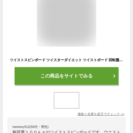
ツイストスピンボード ツイスターダイエット ツイストボード 回転盤 静音 コアツイスト 運動 器具 お腹 痩せ マシン シェイプアップ ツイスター フィットネス ながら運動 ねじり運動 ダイエット 有酸素運動 ウエスト ひねり運動 ツイストボード スピンボード ディスク
この商品をサイトでみる
価格と在庫を
楽天
でチェック
>>
memory512(50代・男性)
耐荷重１００ｋｇのツイストスピンボードです。ウエスト