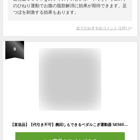
のひねり運動でお腹の脂肪解消に効果が期待できます。足
つぼを刺激する効果もあります。
全てのおすすめコメント
(
1
件)
>
9
【直送品】【代引き不可】腕回しもできるペダルこぎ運動器 SE5600 ステッパー 家庭用 運動 不足 解消 自宅 室内 健康 器具 運動器具 健康器具 運動不足 ペダル運動 有酸素運動 ダイエット 高齢者 シニア 誕生日 バースデー プレゼント ギフト 贈り物 グッズ おすすめ 人気