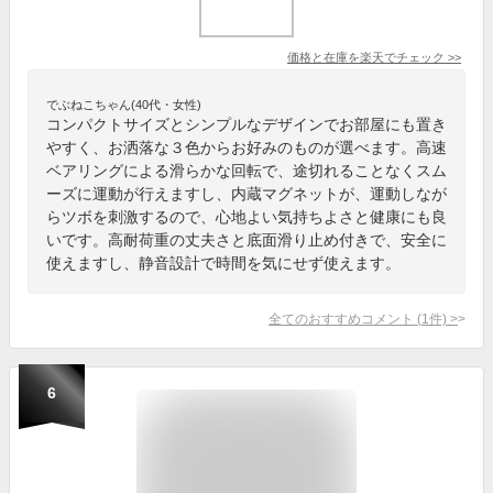
価格と在庫を
楽天
でチェック
>>
でぶねこちゃん(40代・女性)
コンパクトサイズとシンプルなデザインでお部屋にも置き
やすく、お洒落な３色からお好みのものが選べます。高速
ベアリングによる滑らかな回転で、途切れることなくスム
ーズに運動が行えますし、内蔵マグネットが、運動しなが
らツボを刺激するので、心地よい気持ちよさと健康にも良
いです。高耐荷重の丈夫さと底面滑り止め付きで、安全に
使えますし、静音設計で時間を気にせず使えます。
全てのおすすめコメント
(
1
件)
>
6