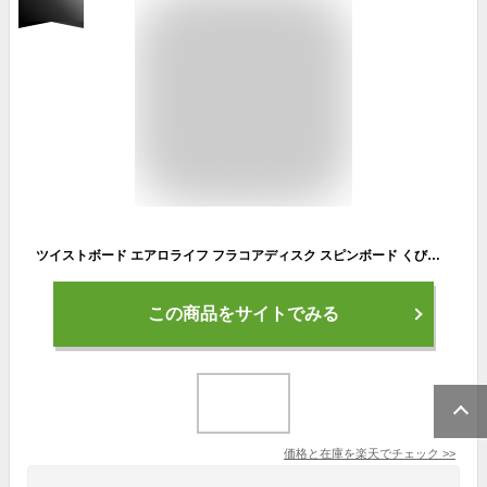
ツイストボード エアロライフ フラコアディスク スピンボード くびれ ダイエット 腹筋 お尻 下半身 痩せ 引き締め ひねり ねじり 室内運動 エクササイズ グッズ 宅トレ 姿勢 コアツイスト 運動 器具 お腹 痩せ 有酸素運動 ウエスト バランス ツイスト
この商品をサイトでみる
価格と在庫を
楽天
でチェック
>>