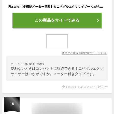
Fkstyle 【多機能メーター搭載】ミニペダルエクササイザー ながらトレーニング フィットネスバイク 負荷調節可能 折りたたみ式 コンパクト 消費カロリー表示 座ったまま 室内運動 自宅トレーニング [並行輸入品]
この商品をサイトでみる
価格と在庫を
Amazon
でチェック
>>
コーヒー三杯(40代・男性)
使わないときはコンパクトに収納できるミニペダルエクサ
サイザーはいかがですか。メーター付きタイプです。
全てのおすすめコメント
(
1
件)
>
15