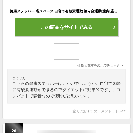
健康ステッパー 省スペース 自宅で有酸素運動 踏み台運動 室内 座ったまま エクササイズマシン ダイエット器具 有酸素運動 室内昇降 雨の日でもウォーキング 座ったまま運動 静音 フィットネス 健康 器具 室内 運動器具 脂肪燃焼 宅トレ ステップ台 お腹 ダイエット
この商品をサイトでみる
価格と在庫を
楽天
でチェック
>>
まくりん
こちらの健康ステッパーはいかがでしょうか。自宅で気軽
に有酸素運動ができるのでダイエットに効果的ですよ。コ
ンパクトで静音なので便利だと思います。
全てのおすすめコメント
(
1
件)
>
20