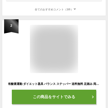
全てのおすすめコメント（3件）
2
有酸素運動 ダイエット器具 バランス ステッパー 送料無料 足踏み 両面用 健康 器具 室内運動器具 ウォーキングマシン 運動 健康ステッパー 静音 エクササイズ フィットネス 小型 トレーニング 静音 プレゼント ギフト 引き締め ウエスト 腹筋 ヒップアップ
この商品をサイトでみる