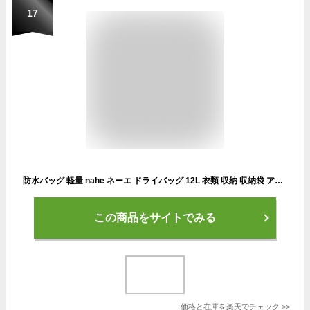
17
防水バッグ 軽量 nahe ネーエ ドライバッグ 12L 衣類 収納 収納袋 アウトドア 中国 おしゃれ プール 海水浴 ナイロン 4色 靴 スリッパ ジム サウナ 耐久性 コンパクト 旅行 キャンプ 釣り 登山 スタッフバッグ 普段使い はっ水加工
この商品をサイトでみる
価格と在庫を
楽天
でチェック
>>