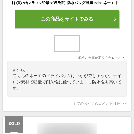
【お買い物マラソン!P最大35.5倍】防水バッグ 軽量 nahe ネーエ ドライバッグ L 2WAY 衣類 収納 収納袋 アウトドア 中国 10L はっ水加工 おしゃれ 普段使い 旅行 キャンプ 釣り 耐久性 薄い ナイロン 外ポケット スタッフバッグ プール 海水浴 D環 ジム サウナ 財布 鍵
この商品をサイトでみる
価格と在庫を
楽天
でチェック
>>
まくりん
こちらのネーエのドライバッグはいかがでしょうか。ナイ
ロン素材で軽量で耐久性に優れていますし防水性も高いで
す。
全てのおすすめコメント
(
1
件)
>
SOLD