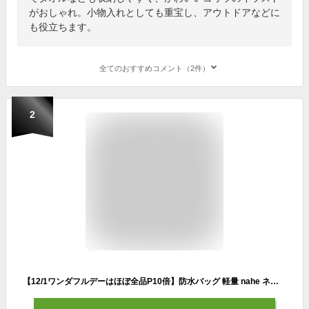
がおしゃれ。小物入れとしても重宝し、アウトドアなどに
も役立ちます。
全てのおすすめコメント（2件）
2
【12/1ワンダフルデーはほぼ全品P10倍】防水バッグ 軽量 nahe ネーエ ドライバッグ S 2WAY 衣類 収納 収納袋 アウトドア はっ水加工 外ポケット おしゃれ 耐久性 薄い 財布 鍵 普段使い ナイロン D環 4L 中国 プール 海水浴 旅行 キャンプ 釣り ジム サウナ スタッフバッグ