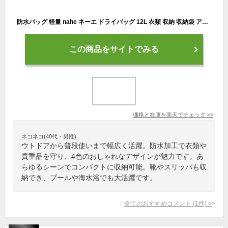
防水バッグ 軽量 nahe ネーエ ドライバッグ 12L 衣類 収納 収納袋 アウトドア 普段使い ジム サウナ はっ水加工 4色 耐久性 おしゃれ 中国 旅行 キャンプ 釣り 登山 コンパクト プール 海水浴 ナイロン 靴 スリッパ スタッフバッグ
この商品をサイトでみる
価格と在庫を
楽天
でチェック
>>
ネコネコ(40代・男性)
ウトドアから普段使いまで幅広く活躍。防水加工で衣類や
貴重品を守り、4色のおしゃれなデザインが魅力です。あ
らゆるシーンでコンパクトに収納可能。靴やスリッパも収
納でき、プールや海水浴でも大活躍です。
全てのおすすめコメント
(
1
件)
>