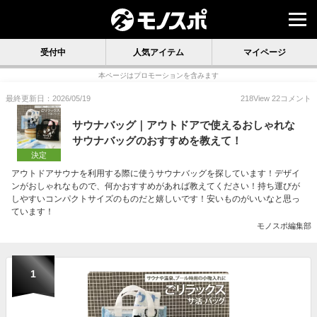
受付中
人気アイテム
マイページ
本ページはプロモーションを含みます
最終更新日：2026/05/19
218
View
22
コメント
サウナバッグ｜アウトドアで使えるおしゃれな
サウナバッグのおすすめを教えて！
決定
アウトドアサウナを利用する際に使うサウナバッグを探しています！デザイ
ンがおしゃれなもので、何かおすすめがあれば教えてください！持ち運びが
しやすいコンパクトサイズのものだと嬉しいです！安いものがいいなと思っ
ています！
モノスポ編集部
1