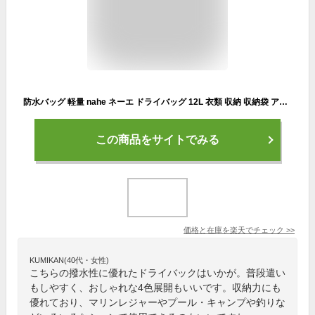
防水バッグ 軽量 nahe ネーエ ドライバッグ 12L 衣類 収納 収納袋 アウトドア 靴 スリッパ 耐久性 はっ水加工 ナイロン スタッフバッグ コンパクト 普段使い プール 海水浴 おしゃれ 4色 中国 旅行 キャンプ 釣り 登山 ジム サウナ
この商品をサイトでみる
価格と在庫を
楽天
でチェック
>>
KUMIKAN(40代・女性)
こちらの撥水性に優れたドライバックはいかが。普段遣い
もしやすく、おしゃれな4色展開もいいです。収納力にも
優れており、マリンレジャーやプール・キャンプや釣りな