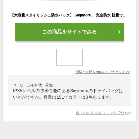
【大容量スタイリッシュ防水バック】 Sinjimoru、 完全防水 軽量で持ち歩き簡単 アウトドアドライバック 巻き閉じ方で使用性 15L収納可能 腰掛け IPX5 ウォータープルーフスタッフバック ストラップで長さ調整 海 谷 キャップ 釣り ハイキングなどアクティビティ環境で活躍ドラム型リュック。Waterproof Dry Bag ブラック
この商品をサイトでみる
価格と在庫を
Amazon
でチェック
>>
コーヒー三杯(40代・男性)
IPX5レベルの防水性能のあるSinjimoruのドライバッグは
いかがですか。容量は15Lでカラーは3色あります。
全てのおすすめコメント
(
2
件)
>