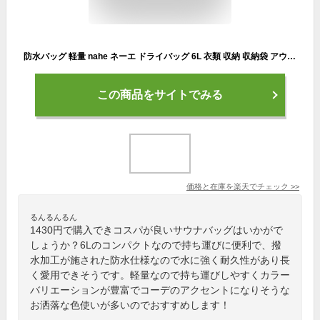
防水バッグ 軽量 nahe ネーエ ドライバッグ 6L 衣類 収納 収納袋 アウトドア コンパクト 旅行 キャンプ 釣り 登山 4色 ナイロン プール 海水浴 中国 普段使い スタッフバッグ ジム サウナ おしゃれ 靴 スリッパ はっ水加工 耐久性
この商品をサイトでみる
価格と在庫を
楽天
でチェック
>>
るんるんるん
1430円で購入できコスパが良いサウナバッグはいかがで
しょうか？6Lのコンパクトなので持ち運びに便利で、撥
水加工が施された防水仕様なので水に強く耐久性があり長
く愛用できそうです。軽量なので持ち運びしやすくカラー
バリエーションが豊富でコーデのアクセントになりそうな
お洒落な色使いが多いのでおすすめします！