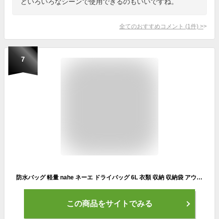
どいろいろなシーンで使用できるのもいいですね。
全てのおすすめコメント
(
1
件)
>
7
防水バッグ 軽量 nahe ネーエ ドライバッグ 6L 衣類 収納 収納袋 アウトドア ジム サウナ 中国 ナイロン 旅行 キャンプ 釣り 登山 スタッフバッグ 靴 スリッパ コンパクト 4色 おしゃれ 耐久性 はっ水加工 プール 海水浴 普段使い
この商品をサイトでみる