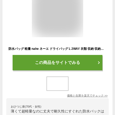
防水バッグ 軽量 nahe ネーエ ドライバッグ L 2WAY 衣類 収納 収納袋 アウトドア ジム サウナ プール 海水浴 旅行 キャンプ 釣り D環 スタッフバッグ ナイロン 財布 鍵 おしゃれ 10L 耐久性 薄い はっ水加工 中国 外ポケット 普段使い
この商品をサイトでみる
価格と在庫を
楽天
でチェック
>>
おひつじ座(70代・女性)
薄くて超軽量なのに丈夫で耐久性にすぐれた防水バックは