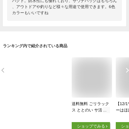
パクト。防水性にも優れており、サウナバッグはもちろん
、アウトドアや釣りなど様々な用途で使用できます。6色
カラーもいいですね
ランキング内で紹介されている商品
送料無料 ごリラック
【12/
ス ととのい サ活 バ
ーはほ
ッグ クリアバッグ
倍】防
スパバッグ 温泉バッ
nahe
ショップでみる
ショ
グ メッシュ お風呂
バッグ 