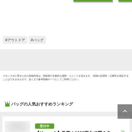
バッグ サウナ レデ
収納 
ィース メンズ トー
ドア 
トバッグ 小さめ ミ
ポケッ
ニ 透明 マチあり マ
耐久性 
チ広 ゴリラ おしゃ
普段使
れ かわいい メール
環 4L
アウトドア
バッグ
便
水浴 
釣り ジ
タッフ
※
モノスポ
に寄せられた投稿内容は、投稿者の主観的な感想・コメントを含みます。 投稿の信憑性・正確性を保証する
ことはできませんので、あくまで参考情報の一つとしてご利用ください。
バッグ
の人気おすすめランキング
受付中
29