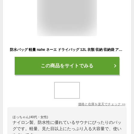
防水バッグ 軽量 nahe ネーエ ドライバッグ 12L 衣類 収納 収納袋 アウトドア 靴 スリッパ ナイロン はっ水加工 中国 プール 海水浴 ジム サウナ スタッフバッグ 4色 耐久性 おしゃれ 旅行 キャンプ 釣り 登山 普段使い コンパクト
この商品をサイトでみる
価格と在庫を
楽天
でチェック
>>
ほっちゃん(40代・女性)
ナイロン製、防水性に優れているサウナにぴったりのバッ
グです。軽量、見た目以上にたっぷり入る大容量で、使い