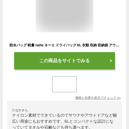
防水バッグ 軽量 nahe ネーエ ドライバッグ 6L 衣類 収納 収納袋 アウトドア 中国 耐久性 普段使い ジム サウナ スタッフバッグ コンパクト おしゃれ 靴 スリッパ 旅行 キャンプ 釣り 登山 はっ水加工 4色 プール 海水浴 ナイロン
この商品をサイトでみる
価格と在庫を
楽天
でチェック
>>
たなかさん
ナイロン素材でできているのでサウナやアウトドアなど幅
広い用途にもおすすめです。6Lとコンパクトな設計にな
っていてタオルや石鹸なども持ち運べます。