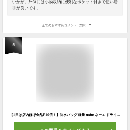
いかが。外側には小物収納に便利なポケット付きで使い勝
手が良いです。
全てのおすすめコメント（2件）
5
【1日は店内ほぼ全品P10倍！】防水バッグ 軽量 nahe ネーエ ドライバッグ L 2WAY 衣類 収納 収納袋 アウトドア 外ポケット 旅行 キャンプ 釣り はっ水加工 D環 中国 おしゃれ プール 海水浴 ナイロン 耐久性 薄い ジム サウナ 10L スタッフバッグ 普段使い 財布 鍵