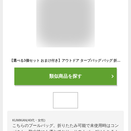
【選べる3個セット おまけ付き】アウトドア タープバッグ バッグ 折りたためる 防水 バケツ 防災グッズ キャンプ用品 釣り サーフィン テントサウナ ゴミ箱 ランドリーバッグ 収納 [ NEW MAGIC WAND タープバッグ ] NMW-TBG25
類似商品を探す
KUMIKAN(40代・女性)
こちらのプールバッグ。折りたたみ可能で未使用時はコン