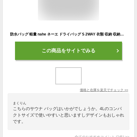
防水バッグ 軽量 nahe ネーエ ドライバッグ S 2WAY 衣類 収納 収納袋 アウトドア スタッフバッグ 4L 旅行 キャンプ 釣り はっ水加工 外ポケット 耐久性 薄い おしゃれ 中国 ジム サウナ ナイロン プール 海水浴 普段使い D環 財布 鍵
この商品をサイトでみる
価格と在庫を
楽天
でチェック
>>
まくりん
こちらのサウナ バッグはいかがでしょうか。4Lのコンパ
クトサイズで使いやすいと思いますしデザインもおしゃれ
です。
全てのおすすめコメント
(
1
件)
>