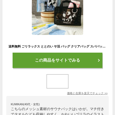
送料無料 ごリラックス ととのい サ活 バッグ クリアバッグ スパバッグ 温泉バッグ メッシュ お風呂バッグ サウナ レディース メンズ トートバッグ 小さめ ミニ 透明 マチあり マチ広 ゴリラ おしゃれ かわいい メール便
この商品をサイトでみる
価格と在庫を
楽天
でチェック
>>
KUMIKAN(40代・女性)
こちらのメッシュ素材のサウナバックはいかが。マチ付き
でタオルなども収納しやすく、かわいいゴリラのイラスト