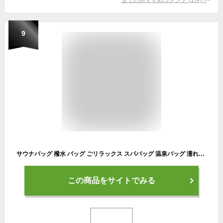
9
サウナバッグ 撥水 バッグ ごリラックス スパバッグ 温泉バッグ 濡れた服 袋 水着 入れ 洋服 タオル サウナセット 収納 はっ水 ブラック グレー サウナ 風呂 温泉 海 海水浴 プール スイミング 水泳 キャンプ アウトドア スポーツ 部活 ジム レディース メンズ 女性 男性
この商品をサイトでみる